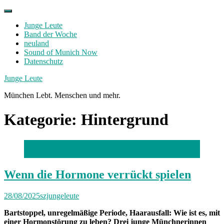
Skip
to
Junge Leute
content
Band der Woche
neuland
Sound of Munich Now
Datenschutz
Facebook
Twitter
Instagram
Junge Leute
München Lebt. Menschen und mehr.
Kategorie:
Hintergrund
Foto: Fabian Sommer
Wenn die Hormone verrückt spielen
28/08/2025
szjungeleute
Bartstoppel, unregelmäßige Periode, Haarausfall: Wie ist es, mit
einer Hormonstörung zu leben? Drei junge Münchnerinnen