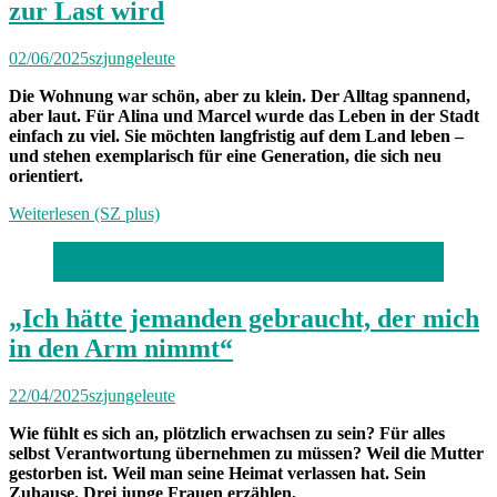
zur Last wird
02/06/2025
szjungeleute
Die Wohnung war schön, aber zu klein. Der Alltag spannend,
aber laut. Für Alina und Marcel wurde das Leben in der Stadt
einfach zu viel. Sie möchten langfristig auf dem Land leben –
und stehen exemplarisch für eine Generation, die sich neu
orientiert.
Weiterlesen (SZ plus)
Foto: Frank Sorge via www.imago-images.de
„Ich hätte jemanden gebraucht, der mich
in den Arm nimmt“
22/04/2025
szjungeleute
Wie fühlt es sich an, plötzlich erwachsen zu sein? Für alles
selbst Verantwortung übernehmen zu müssen? Weil die Mutter
gestorben ist. Weil man seine Heimat verlassen hat. Sein
Zuhause. Drei junge Frauen erzählen.