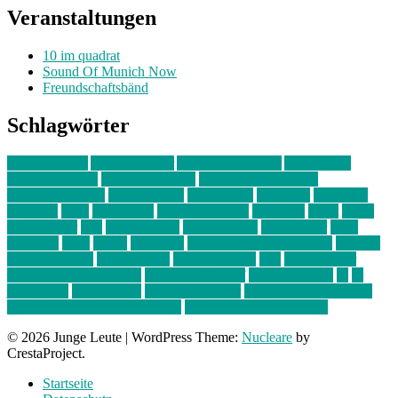
Veranstaltungen
10 im quadrat
Sound Of Munich Now
Freundschaftsbänd
Schlagwörter
10 im Quadrat
Amelie Völker
Anastasia Trenkler
Ausstellung
bahnwärter thiel
Band der Woche
Bei Krause zu Hause
Beziehungsweise
ein abend mit
farbenladen
feierwerk
fotografie
Hip-Hop
indie
junge leute
junges münchen
Kolumne
kunst
Liebe
Lisi Wasmer
lmu
lost weekend
Louis Seibert
Max Fluder
mein
münchen
milla
musik
München
Münchens junge Kreative
neuland
ornella cosenza
Partnerschaft
Philipp Kreiter
pop
Rita Argauer
Sound Of Munich Now
Stefanie Witterauf
susanne krause
sz
sz
junge leute
szjungeleute
theresa parstorfer
Von Freitag bis Freitag
von freitag bis freitag münchen
Zeichen der Freundschaft
© 2026 Junge Leute
|
WordPress Theme:
Nucleare
by
CrestaProject.
Startseite