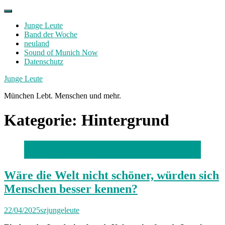
Skip
to
Junge Leute
content
Band der Woche
neuland
Sound of Munich Now
Datenschutz
Facebook
Twitter
Instagram
Junge Leute
München Lebt. Menschen und mehr.
Kategorie:
Hintergrund
Foto: Florian Peljak
Wäre die Welt nicht schöner, würden sich
Menschen besser kennen?
22/04/2025
szjungeleute