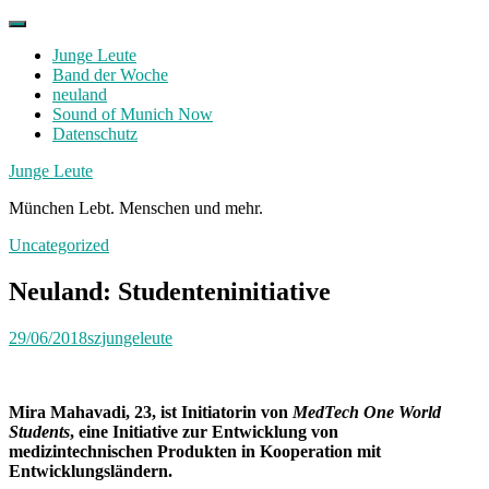
Skip
to
Junge Leute
content
Band der Woche
neuland
Sound of Munich Now
Datenschutz
Facebook
Twitter
Instagram
Junge Leute
München Lebt. Menschen und mehr.
Uncategorized
Neuland: Studenteninitiative
29/06/2018
szjungeleute
Mira Mahavadi, 23, ist Initiatorin von
MedTech One World
Students
, eine Initiative zur Entwicklung von
medizintechnischen Produkten in Kooperation mit
Entwicklungsländern.