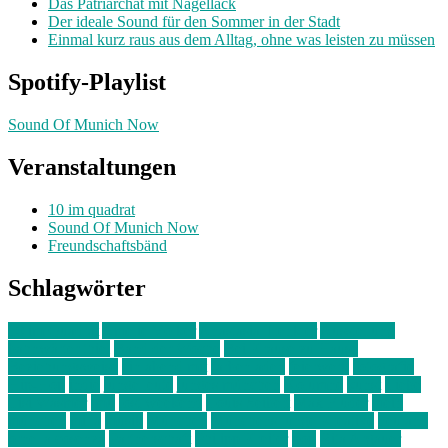
Das Patriarchat mit Nagellack
Der ideale Sound für den Sommer in der Stadt
Einmal kurz raus aus dem Alltag, ohne was leisten zu müssen
Spotify-Playlist
Sound Of Munich Now
Veranstaltungen
10 im quadrat
Sound Of Munich Now
Freundschaftsbänd
Schlagwörter
10 im Quadrat
Amelie Völker
Anastasia Trenkler
Ausstellung
bahnwärter thiel
Band der Woche
Bei Krause zu Hause
Beziehungsweise
ein abend mit
farbenladen
feierwerk
fotografie
Hip-Hop
indie
junge leute
junges münchen
Kolumne
kunst
Liebe
Lisi Wasmer
lmu
lost weekend
Louis Seibert
Max Fluder
mein
münchen
milla
musik
München
Münchens junge Kreative
neuland
ornella cosenza
Partnerschaft
Philipp Kreiter
pop
Rita Argauer