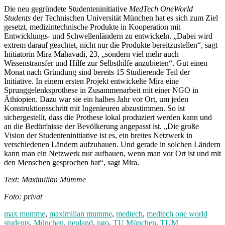
Die neu gegründete Studenteninitiative
MedTech OneWorld
Students
der Technischen Universität München hat es sich zum Ziel
gesetzt, medizintechnische Produkte in Kooperation mit
Entwicklungs- und Schwellenländern zu entwickeln. „Dabei wird
extrem darauf geachtet, nicht nur die Produkte bereitzustellen“, sagt
Initiatorin Mira Mahavadi, 23, „sondern viel mehr auch
Wissenstransfer und Hilfe zur Selbsthilfe anzubieten“. Gut einen
Monat nach Gründung sind bereits 15 Studierende Teil der
Initiative. In einem ersten Projekt entwickelte Mira eine
Sprunggelenksprothese in Zusammenarbeit mit einer NGO in
Äthiopien. Dazu war sie ein halbes Jahr vor Ort, um jeden
Konstruktionsschritt mit Ingenieuren abzustimmen. So ist
sichergestellt, dass die Prothese lokal produziert werden kann und
an die Bedürfnisse der Bevölkerung angepasst ist. „Die große
Vision der Studenteninitiative ist es, ein breites Netzwerk in
verschiedenen Ländern aufzubauen. Und gerade in solchen Ländern
kann man ein Netzwerk nur aufbauen, wenn man vor Ort ist und mit
den Menschen gesprochen hat“, sagt Mira.
Text: Maximilian Mumme
Foto: privat
max mumme
,
maximilian mumme
,
medtech
,
medtech one world
students
,
München
,
neuland
,
ngo
,
TU München
,
TUM