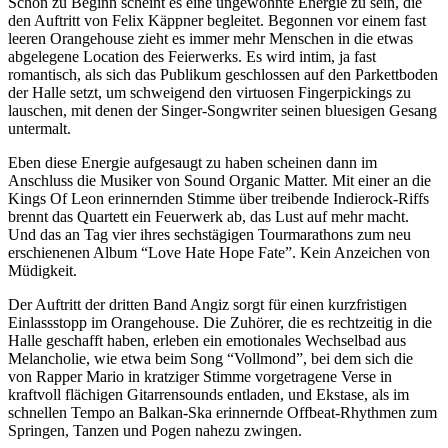
Schon zu Beginn scheint es eine ungewohnte Energie zu sein, die
den Auftritt von Felix Käppner begleitet. Begonnen vor einem fast
leeren Orangehouse zieht es immer mehr Menschen in die etwas
abgelegene Location des Feierwerks. Es wird intim, ja fast
romantisch, als sich das Publikum geschlossen auf den Parkettboden
der Halle setzt, um schweigend den virtuosen Fingerpickings zu
lauschen, mit denen der Singer-Songwriter seinen bluesigen Gesang
untermalt.
Eben diese Energie aufgesaugt zu haben scheinen dann im
Anschluss die Musiker von Sound Organic Matter. Mit einer an die
Kings Of Leon erinnernden Stimme über treibende Indierock-Riffs
brennt das Quartett ein Feuerwerk ab, das Lust auf mehr macht.
Und das an Tag vier ihres sechstägigen Tourmarathons zum neu
erschienenen Album “Love Hate Hope Fate”. Kein Anzeichen von
Müdigkeit.
Der Auftritt der dritten Band Angiz sorgt für einen kurzfristigen
Einlassstopp im Orangehouse. Die Zuhörer, die es rechtzeitig in die
Halle geschafft haben, erleben ein emotionales Wechselbad aus
Melancholie, wie etwa beim Song “Vollmond”, bei dem sich die
von Rapper Mario in kratziger Stimme vorgetragene Verse in
kraftvoll flächigen Gitarrensounds entladen, und Ekstase, als im
schnellen Tempo an Balkan-Ska erinnernde Offbeat-Rhythmen zum
Springen, Tanzen und Pogen nahezu zwingen.