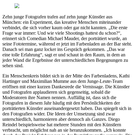
Zehn junge Fotografen trafen auf zehn junge Künstler aus
München: ein Experiment, das kreative Menschen miteinander
verbindet, die sich vorher kaum oder gar nicht kannten. „Die erste
Frage war immer: Und wie viele Shootings hattest du schon?“,
erinnert sich Comedian Michael Mauder, der porträtiert wurde, an
seine Fototermine, während er jetzt im Farbenladen an der Bar steht.
Danach sei man ganz locker ins Gespräch gekommen. „Das war
eine tolle Erfahrung“, sagt er und schaut in den Raum, in dem an
jeder Wand die Ergebnisse der unterschiedlichen Begegnungen zu
sehen sind.
Ein Menschenkreis bildet sich in der Mitte des Farbenladens, Kathi
Hartinger und Maximilian Mumme aus dem Junge-Leute-Team
eröffnen mit einer kurzen Dankesrede die Vernissage. Die Künstler
und Fotografen applaudieren sich gegenseitig, sobald die
Moderatoren ihre Namen nennen. Auffällig ist, dass sich die
Fotografen in diesem Jahr häufig mit den Persönlichkeiten der
porträtierten Künstler auseinandergesetzt haben. Das spiegelt sich in
den Fotografien wider. Die Ideen der Umsetzung sind zwar
unterschiedlich, harmonieren aber dennoch als Ganzes. Diego
Reindel beispielsweise hat mehrere Stunden mit den Künstlern
verbracht, um möglichst nah an sie heranzukommen. „Ich konnte