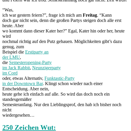
“Was,
ich war gestern feiern?”, frage ich mich am
Freitag
. “Kann
doch gar nicht sein, denn die großen Partys steigen doch alle erst
heute. Aber
wo kommt dann dieser Kater her?” Egal, Kater hin oder her, heute
wird
nochmal richtig auf den Putz gehauen. Möglichkeiten gibt’s dazu
genug, zum
Beispiel die
Erstiparty an
der LMU
,
die
Semesteropening-Party
im Jack Rabbit
,
Neunzigerparty
im Cord
oder, etwas Alternativ,
Funktastic-Party
in der Downtown Bar
. Klingt schon wieder nach einer
Entscheidung. Aber nein,
heute gehe ich einfach auf alle. So wird das doch noch ein
standesgemäßer
Semesteranfang. Nur den Lieblingsprof, den hab ich bisher noch
nicht
wiedergesehen…
250 Zeichen Wut: