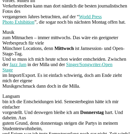
vorbei. Mitten im
Verkehrstreiben kann man dort nämlich die besten journalistischen
Fotos des
vergangenen Jahres betrachten, auf der “
World Press
Photo Exhibition
”, die sogar noch bis nächsten Montag offen hat.
Musik
zum Mitmachen – immer mittwochs. Das wäre ein geeigneter
Werbespruch für viele
Münchner Locations, denn
Mittwoch
ist Jamsession- und Open-
Stage-Tag.
Und so muss ich mich heute schon wieder entscheiden. Zwischen
der
Jazz Jam
in der Milla und der
Singer/Songwriter-Open
Stage
im Import/Export. Es ist einfach schwierig, doch am Ende zieht
mich der eigene
Musikgeschmack dann doch in die Milla.
Langsam
bin ich die Entscheidungen leid. Semesterbeginn hätte ich mir
einfacher
vorgestellt. Und deswegen bleibe ich am
Donnerstag
hart. Und
daheim. Aus
gutem Grund, denn donnerstags steigen die Partys in meinem
Studentenwohnheim,
und Feiern war ich trotz Semesteranfang noch gar nicht. Zeit wirds!