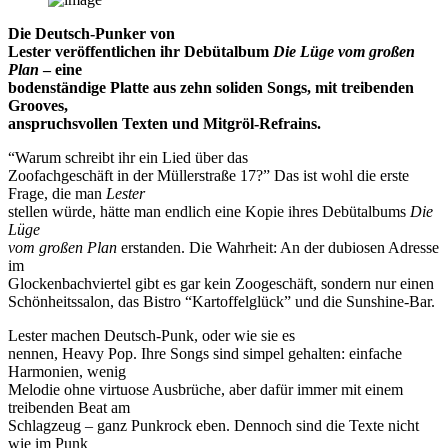
Die Deutsch-Punker von
Lester veröffentlichen ihr Debütalbum
Die Lüge vom großen
Plan
– eine
bodenständige Platte aus zehn soliden Songs, mit treibenden
Grooves,
anspruchsvollen Texten und Mitgröl-Refrains.
“Warum schreibt ihr ein Lied über das
Zoofachgeschäft in der Müllerstraße 17?” Das ist wohl die erste
Frage, die man
Lester
stellen würde, hätte man endlich eine Kopie ihres Debütalbums
Die
Lüge
vom großen Plan
erstanden. Die Wahrheit: An der dubiosen Adresse
im
Glockenbachviertel gibt es gar kein Zoogeschäft, sondern nur einen
Schönheitssalon, das Bistro “Kartoffelglück” und die Sunshine-Bar.
Lester machen Deutsch-Punk, oder wie sie es
nennen, Heavy Pop. Ihre Songs sind simpel gehalten: einfache
Harmonien, wenig
Melodie ohne virtuose Ausbrüche, aber dafür immer mit einem
treibenden Beat am
Schlagzeug – ganz Punkrock eben. Dennoch sind die Texte nicht
wie im Punk