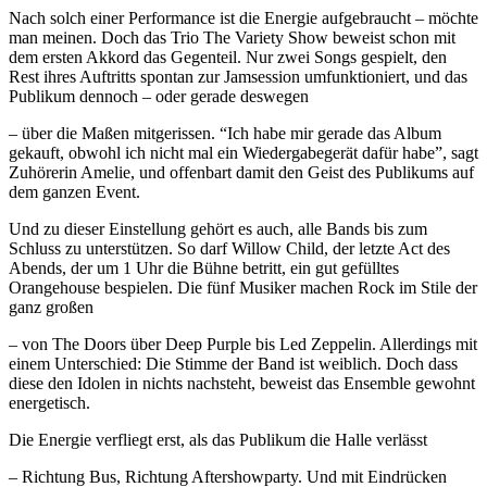
Nach solch einer Performance ist die Energie aufgebraucht – möchte
man meinen. Doch das Trio The Variety Show beweist schon mit
dem ersten Akkord das Gegenteil. Nur zwei Songs gespielt, den
Rest ihres Auftritts spontan zur Jamsession umfunktioniert, und das
Publikum dennoch – oder gerade deswegen
– über die Maßen mitgerissen. “Ich habe mir gerade das Album
gekauft, obwohl ich nicht mal ein Wiedergabegerät dafür habe”, sagt
Zuhörerin Amelie, und offenbart damit den Geist des Publikums auf
dem ganzen Event.
Und zu dieser Einstellung gehört es auch, alle Bands bis zum
Schluss zu unterstützen. So darf Willow Child, der letzte Act des
Abends, der um 1 Uhr die Bühne betritt, ein gut gefülltes
Orangehouse bespielen. Die fünf Musiker machen Rock im Stile der
ganz großen
– von The Doors über Deep Purple bis Led Zeppelin. Allerdings mit
einem Unterschied: Die Stimme der Band ist weiblich. Doch dass
diese den Idolen in nichts nachsteht, beweist das Ensemble gewohnt
energetisch.
Die Energie verfliegt erst, als das Publikum die Halle verlässt
– Richtung Bus, Richtung Aftershowparty. Und mit Eindrücken