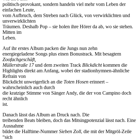
politisch-provokant, sondern handeln viel mehr vom Leben der
einfachen Leute,
vom Aufbruch, dem Streben nach Glück, von verwirklichten und
unverwirklichten
Träumen. Deshalb Pop – sie holen ihre Hörer da ab, wo sie stehen.
Mitten im
Leben.
Auf ihr erstes Album packen die Jungs nun zehn
energiegeladene Songs plus einen Bonustrack. Mit besagtem
Zoofachgeschäft,
Müllerstraße 17
und dem zweiten Track
Blickdicht
kommen die
Highlights direkt am Anfang, wobei der stadionhymnen-ähnliche
Refrain von
Blickdicht unweigerlich an die
Toten Hosen
erinnert –
wahrscheinlich auch durch
die kratzige Stimme von Sänger Andy, die der von Campino doch
recht ähnlich
ist.
Danach lässt das Album an Druck nach. Die
treibenden Beats bleiben, doch das Mitsingpotenzial lässt nach. Eine
Ausnahme
bildet die Halftime-Nummer
Sieben Zoll
, die mit der Mitgröl-Zeile
“sich