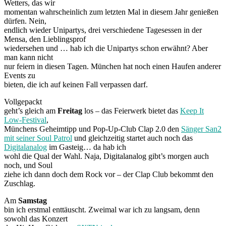
Wetters, das wir
momentan wahrscheinlich zum letzten Mal in diesem Jahr genießen
dürfen. Nein,
endlich wieder Unipartys, drei verschiedene Tagesessen in der
Mensa, den Lieblingsprof
wiedersehen und … hab ich die Unipartys schon erwähnt? Aber
man kann nicht
nur feiern in diesen Tagen. München hat noch einen Haufen anderer
Events zu
bieten, die ich auf keinen Fall verpassen darf.
Vollgepackt
geht’s gleich am
Freitag
los – das Feierwerk bietet das
Keep It
Low-Festival
,
Münchens Geheimtipp und Pop-Up-Club Clap 2.0 den
Sänger San2
mit seiner Soul Patrol
und gleichzeitig startet auch noch das
Digitalanalog
im Gasteig… da hab ich
wohl die Qual der Wahl. Naja, Digitalanalog gibt’s morgen auch
noch, und Soul
ziehe ich dann doch dem Rock vor – der Clap Club bekommt den
Zuschlag.
Am
Samstag
bin ich erstmal enttäuscht. Zweimal war ich zu langsam, denn
sowohl das Konzert