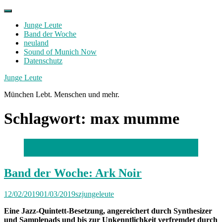
Skip
to
Junge Leute
content
Band der Woche
neuland
Sound of Munich Now
Datenschutz
Facebook
Twitter
Instagram
Junge Leute
München Lebt. Menschen und mehr.
Schlagwort:
max mumme
Foto Katharina Pflug
Band der Woche: Ark Noir
12/02/2019
01/03/2019
szjungeleute
Eine Jazz-Quintett-Besetzung, angereichert durch Synthesizer
und Samplepads und bis zur Unkenntlichkeit verfremdet durch