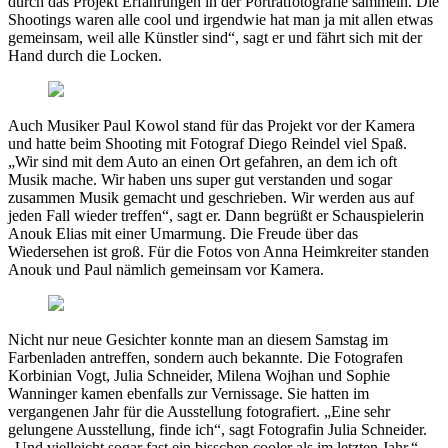
durch das Projekt Erfahrungen in der Porträtfotografie sammeln. Die
Shootings waren alle cool und irgendwie hat man ja mit allen etwas
gemeinsam, weil alle Künstler sind“, sagt er und fährt sich mit der
Hand durch die Locken.
Auch Musiker Paul Kowol stand für das Projekt vor der Kamera
und hatte beim Shooting mit Fotograf Diego Reindel viel Spaß.
„Wir sind mit dem Auto an einen Ort gefahren, an dem ich oft
Musik mache. Wir haben uns super gut verstanden und sogar
zusammen Musik gemacht und geschrieben. Wir werden aus auf
jeden Fall wieder treffen“, sagt er. Dann begrüßt er Schauspielerin
Anouk Elias mit einer Umarmung. Die Freude über das
Wiedersehen ist groß. Für die Fotos von Anna Heimkreiter standen
Anouk und Paul nämlich gemeinsam vor Kamera.
Nicht nur neue Gesichter konnte man an diesem Samstag im
Farbenladen antreffen, sondern auch bekannte. Die Fotografen
Korbinian Vogt, Julia Schneider, Milena Wojhan und Sophie
Wanninger kamen ebenfalls zur Vernissage. Sie hatten im
vergangenen Jahr für die Ausstellung fotografiert. „Eine sehr
gelungene Ausstellung, finde ich“, sagt Fotografin Julia Schneider.
„Und vielleicht sogar fast ein bisschen cooler als im letzten Jahr.“