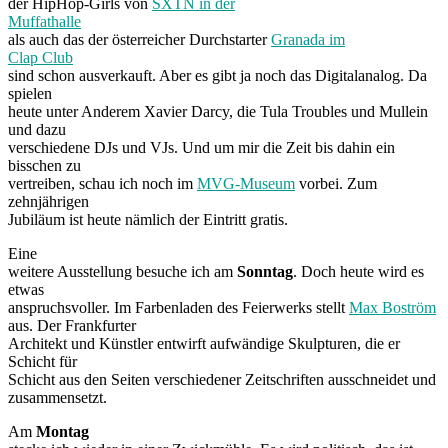
der HipHop-Girls von
SXTN in der
Muffathalle
als auch das der österreicher Durchstarter
Granada im
Clap Club
sind schon ausverkauft. Aber es gibt ja noch das Digitalanalog. Da
spielen
heute unter Anderem Xavier Darcy, die Tula Troubles und Mullein
und dazu
verschiedene DJs und VJs. Und um mir die Zeit bis dahin ein
bisschen zu
vertreiben, schau ich noch im
MVG-Museum
vorbei. Zum
zehnjährigen
Jubiläum ist heute nämlich der Eintritt gratis.
Eine
weitere Ausstellung besuche ich am
Sonntag
. Doch heute wird es
etwas
anspruchsvoller. Im Farbenladen des Feierwerks stellt
Max Boström
aus. Der Frankfurter
Architekt und Künstler entwirft aufwändige Skulpturen, die er
Schicht für
Schicht aus den Seiten verschiedener Zeitschriften ausschneidet und
zusammensetzt.
Am
Montag