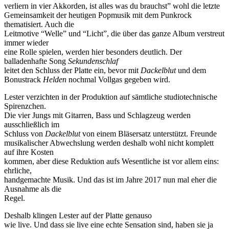
verliern in vier Akkorden, ist alles was du brauchst” wohl die letzte
Gemeinsamkeit der heutigen Popmusik mit dem Punkrock
thematisiert. Auch die
Leitmotive “Welle” und “Licht”, die über das ganze Album verstreut
immer wieder
eine Rolle spielen, werden hier besonders deutlich. Der
balladenhafte Song
Sekundenschlaf
leitet den Schluss der Platte ein, bevor mit
Dackelblut
und dem
Bonustrack
Helden
nochmal Vollgas gegeben wird.
Lester verzichten in der Produktion auf sämtliche studiotechnische
Spirenzchen.
Die vier Jungs mit Gitarren, Bass und Schlagzeug werden
ausschließlich im
Schluss von
Dackelblut
von einem Bläsersatz unterstützt. Freunde
musikalischer Abwechslung werden deshalb wohl nicht komplett
auf ihre Kosten
kommen, aber diese Reduktion aufs Wesentliche ist vor allem eins:
ehrliche,
handgemachte Musik. Und das ist im Jahre 2017 nun mal eher die
Ausnahme als die
Regel.
Deshalb klingen Lester auf der Platte genauso
wie live. Und dass sie live eine echte Sensation sind, haben sie ja