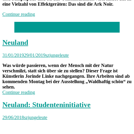
eine Vielzahl von Effektgeräten: Das sind die Ark Noir.
„Band
Continue reading
der
Woche:
Foto: Lisa-Maria Reith
Ark
Noir“
Neuland
31/01/2019
29/01/2019
szjungeleute
Was würde passieren, wenn der Mensch mit der Natur
verschmilzt, statt sich über sie zu stellen? Dieser Frage ist
Künstlerin Jorinde Linke nachgegangen. Ihre Arbeiten sind ab
kommenden Montag bei der Ausstellung „Waldhaftig schön“ zu
sehen.
„Neuland“
Continue reading
Neuland: Studenteninitiative
29/06/2018
szjungeleute