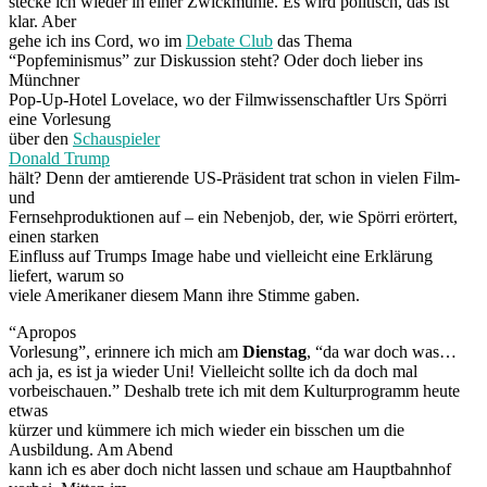
stecke ich wieder in einer Zwickmühle. Es wird politisch, das ist
klar. Aber
gehe ich ins Cord, wo im
Debate Club
das Thema
“Popfeminismus” zur Diskussion steht? Oder doch lieber ins
Münchner
Pop-Up-Hotel Lovelace, wo der Filmwissenschaftler Urs Spörri
eine Vorlesung
über den
Schauspieler
Donald Trump
hält? Denn der amtierende US-Präsident trat schon in vielen Film-
und
Fernsehproduktionen auf – ein Nebenjob, der, wie Spörri erörtert,
einen starken
Einfluss auf Trumps Image habe und vielleicht eine Erklärung
liefert, warum so
viele Amerikaner diesem Mann ihre Stimme gaben.
“Apropos
Vorlesung”, erinnere ich mich am
Dienstag
, “da war doch was…
ach ja, es ist ja wieder Uni! Vielleicht sollte ich da doch mal
vorbeischauen.” Deshalb trete ich mit dem Kulturprogramm heute
etwas
kürzer und kümmere ich mich wieder ein bisschen um die
Ausbildung. Am Abend
kann ich es aber doch nicht lassen und schaue am Hauptbahnhof