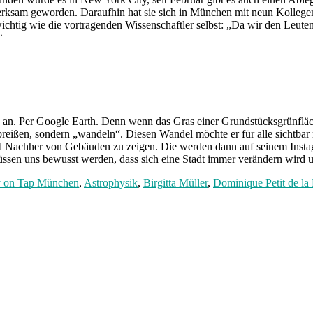
rksam geworden. Daraufhin hat sie sich in München mit neun Kollegen
wichtig wie die vortragenden Wissenschaftler selbst: „Da wir den Leute
“
an. Per Google Earth. Denn wenn das Gras einer Grundstücksgrünfläche
abreißen, sondern „wandeln“. Diesen Wandel möchte er für alle sichtba
d Nachher von Gebäuden zu zeigen. Die werden dann auf seinem Inst
en uns bewusst werden, dass sich eine Stadt immer verändern wird un
 on Tap München
,
Astrophysik
,
Birgitta Müller
,
Dominique Petit de la