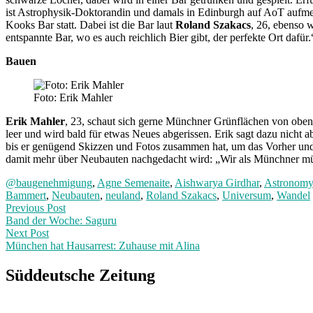
ist Astrophysik-Doktorandin und damals in Edinburgh auf AoT aufme
Kooks Bar statt. Dabei ist die Bar laut
Roland Szakacs
, 26, ebenso 
entspannte Bar, wo es auch reichlich Bier gibt, der perfekte Ort dafür.
Bauen
Foto: Erik Mahler
Erik Mahler
, 23, schaut sich gerne Münchner Grünflächen von oben 
leer und wird bald für etwas Neues abgerissen. Erik sagt dazu nicht 
bis er genügend Skizzen und Fotos zusammen hat, um das Vorher un
damit mehr über Neubauten nachgedacht wird: „Wir als Münchner müss
@baugenehmigung
,
Agne Semenaite
,
Aishwarya Girdhar
,
Astronomy
Bammert
,
Neubauten
,
neuland
,
Roland Szakacs
,
Universum
,
Wandel
Post
Previous
Previous Post
post:
Band der Woche: Saguru
navigation
Next Post
München hat Hausarrest: Zuhause mit Alina
Next
Post:
Süddeutsche Zeitung