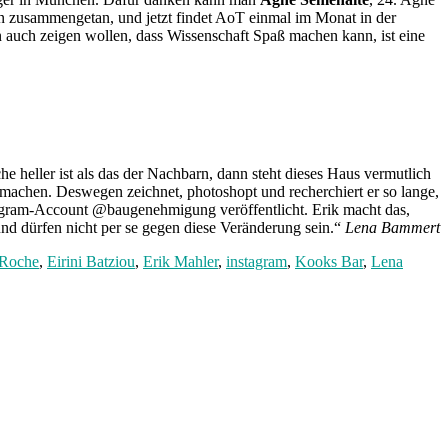
 zusammengetan, und jetzt findet AoT einmal im Monat in der
n auch zeigen wollen, dass Wissenschaft Spaß machen kann, ist eine
 heller ist als das der Nachbarn, dann steht dieses Haus vermutlich
r machen. Deswegen zeichnet, photoshopt und recherchiert er so lange,
agram-Account @baugenehmigung veröffentlicht. Erik macht das,
d dürfen nicht per se gegen diese Veränderung sein.“
Lena Bammert
 Roche
,
Eirini Batziou
,
Erik Mahler
,
instagram
,
Kooks Bar
,
Lena