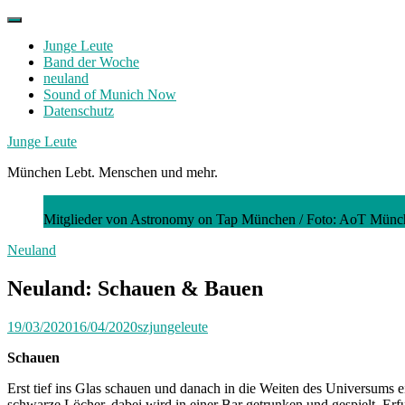
Skip
to
Junge Leute
content
Band der Woche
neuland
Sound of Munich Now
Datenschutz
Facebook
Twitter
Instagram
Junge Leute
München Lebt. Menschen und mehr.
Mitglieder von Astronomy on Tap München /
Foto: AoT Münc
Neuland
Neuland: Schauen & Bauen
19/03/2020
16/04/2020
szjungeleute
Schauen
Erst tief ins Glas schauen und danach in die Weiten des Universums 
schwarze Löcher, dabei wird in einer Bar getrunken und gespielt. E