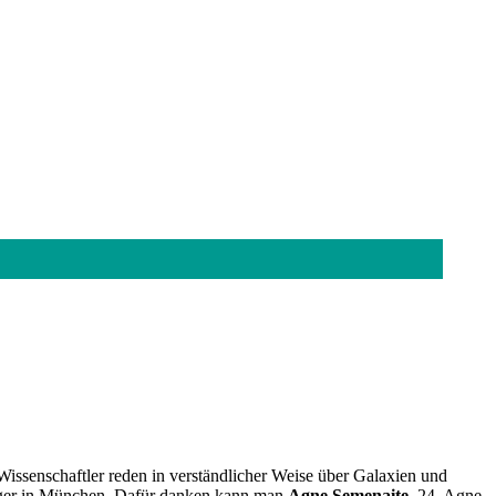
issenschaftler reden in verständlicher Weise über Galaxien und
bleger in München. Dafür danken kann man
Agne Semenaite
, 24. Agne