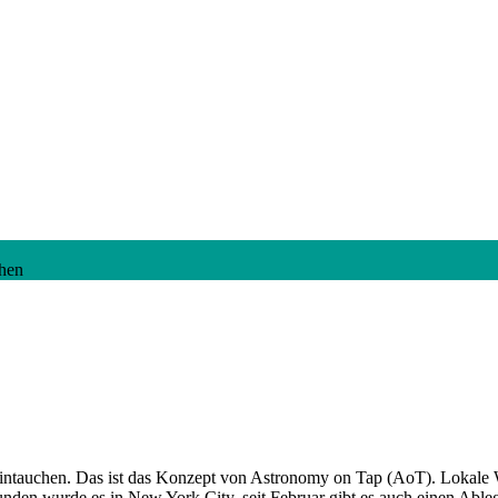
hen
eintauchen. Das ist das Konzept von Astronomy on Tap (AoT). Lokale W
rfunden wurde es in New York City, seit Februar gibt es auch einen A