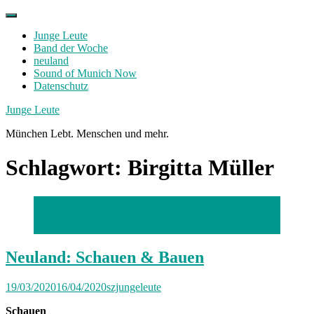
Skip
to
Junge Leute
content
Band der Woche
neuland
Sound of Munich Now
Datenschutz
Facebook
Twitter
Instagram
Junge Leute
München Lebt. Menschen und mehr.
Schlagwort:
Birgitta Müller
Mitglieder von Astronomy on Tap München /
Foto:
AoT München
Neuland: Schauen & Bauen
19/03/2020
16/04/2020
szjungeleute
Schauen