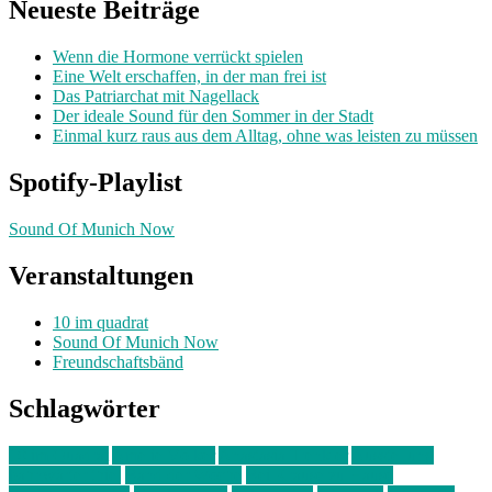
Neueste Beiträge
Wenn die Hormone verrückt spielen
Eine Welt erschaffen, in der man frei ist
Das Patriarchat mit Nagellack
Der ideale Sound für den Sommer in der Stadt
Einmal kurz raus aus dem Alltag, ohne was leisten zu müssen
Spotify-Playlist
Sound Of Munich Now
Veranstaltungen
10 im quadrat
Sound Of Munich Now
Freundschaftsbänd
Schlagwörter
10 im Quadrat
Amelie Völker
Anastasia Trenkler
Ausstellung
bahnwärter thiel
Band der Woche
Bei Krause zu Hause