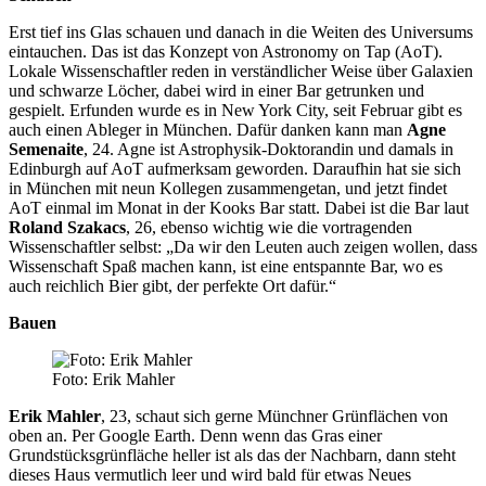
Erst tief ins Glas schauen und danach in die Weiten des Universums
eintauchen. Das ist das Konzept von Astronomy on Tap (AoT).
Lokale Wissenschaftler reden in verständlicher Weise über Galaxien
und schwarze Löcher, dabei wird in einer Bar getrunken und
gespielt. Erfunden wurde es in New York City, seit Februar gibt es
auch einen Ableger in München. Dafür danken kann man
Agne
Semenaite
, 24. Agne ist Astrophysik-Doktorandin und damals in
Edinburgh auf AoT aufmerksam geworden. Daraufhin hat sie sich
in München mit neun Kollegen zusammengetan, und jetzt findet
AoT einmal im Monat in der Kooks Bar statt. Dabei ist die Bar laut
Roland Szakacs
, 26, ebenso wichtig wie die vortragenden
Wissenschaftler selbst: „Da wir den Leuten auch zeigen wollen, dass
Wissenschaft Spaß machen kann, ist eine entspannte Bar, wo es
auch reichlich Bier gibt, der perfekte Ort dafür.“
Bauen
Foto: Erik Mahler
Erik Mahler
, 23, schaut sich gerne Münchner Grünflächen von
oben an. Per Google Earth. Denn wenn das Gras einer
Grundstücksgrünfläche heller ist als das der Nachbarn, dann steht
dieses Haus vermutlich leer und wird bald für etwas Neues