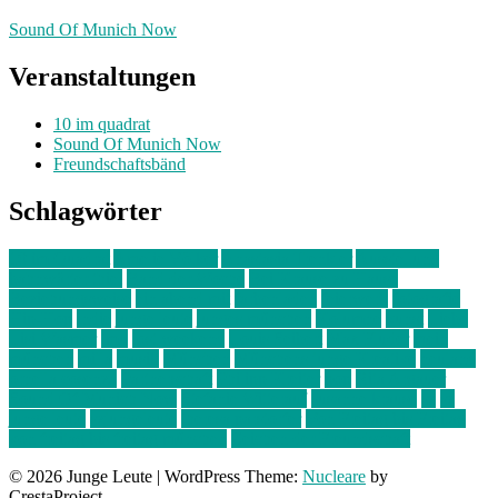
Sound Of Munich Now
Veranstaltungen
10 im quadrat
Sound Of Munich Now
Freundschaftsbänd
Schlagwörter
10 im Quadrat
Amelie Völker
Anastasia Trenkler
Ausstellung
bahnwärter thiel
Band der Woche
Bei Krause zu Hause
Beziehungsweise
ein abend mit
farbenladen
feierwerk
fotografie
Hip-Hop
indie
junge leute
junges münchen
Kolumne
kunst
Liebe
Lisi Wasmer
lmu
lost weekend
Louis Seibert
Max Fluder
mein
münchen
milla
musik
München
Münchens junge Kreative
neuland
ornella cosenza
Partnerschaft
Philipp Kreiter
pop
Rita Argauer
Sound Of Munich Now
Stefanie Witterauf
susanne krause
sz
sz
junge leute
szjungeleute
theresa parstorfer
Von Freitag bis Freitag
von freitag bis freitag münchen
Zeichen der Freundschaft
© 2026 Junge Leute
|
WordPress Theme:
Nucleare
by
CrestaProject.