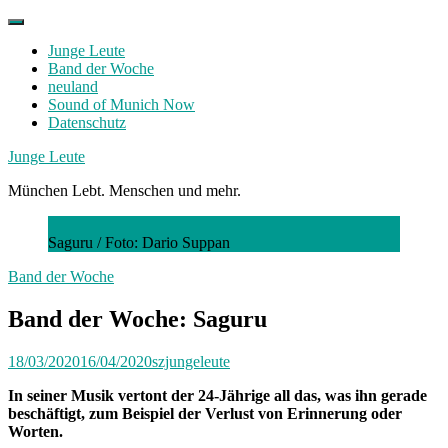
Skip
to
Junge Leute
content
Band der Woche
neuland
Sound of Munich Now
Datenschutz
Facebook
Twitter
Instagram
Junge Leute
München Lebt. Menschen und mehr.
Saguru /
Foto: Dario Suppan
Band der Woche
Band der Woche: Saguru
18/03/2020
16/04/2020
szjungeleute
In seiner Musik vertont der 24-Jährige all das, was ihn gerade
beschäftigt, zum Beispiel der Verlust von Erinnerung oder
Worten.