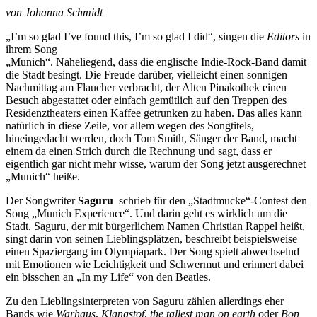
von Johanna Schmidt
„I’m so glad I’ve found this, I’m so glad I did“, singen die
Editors
in
ihrem Song
„Munich“. Naheliegend, dass die englische Indie-Rock-Band damit
die Stadt besingt. Die Freude darüber, vielleicht einen sonnigen
Nachmittag am Flaucher verbracht, der Alten Pinakothek einen
Besuch abgestattet oder einfach gemütlich auf den Treppen des
Residenztheaters einen Kaffee getrunken zu haben. Das alles kann
natürlich in diese Zeile, vor allem wegen des Songtitels,
hineingedacht werden, doch Tom Smith, Sänger der Band, macht
einem da einen Strich durch die Rechnung und sagt, dass er
eigentlich gar nicht mehr wisse, warum der Song jetzt ausgerechnet
„Munich“ heiße.
Der Songwriter
Saguru
schrieb für den „Stadtmucke“-Contest den
Song „Munich Experience“. Und darin geht es wirklich um die
Stadt. Saguru, der mit bürgerlichem Namen Christian Rappel heißt,
singt darin von seinen Lieblingsplätzen, beschreibt beispielsweise
einen Spaziergang im Olympiapark. Der Song spielt abwechselnd
mit Emotionen wie Leichtigkeit und Schwermut und erinnert dabei
ein bisschen an „In my Life“ von den Beatles.
Zu den Lieblingsinterpreten von Saguru zählen allerdings eher
Bands wie
Warhaus
,
Klangstof
,
the tallest man on earth
oder
Bon