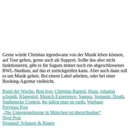
Gerne würde Christian irgendwann von der Musik leben können,
auf Tour gehen, gerne auch als Support. Sollte das aber nicht
funktionieren, gibt es für Saguru immer noch ein abgeschlossenes
BWL-Studium, auf das er zurückgreifen kann. Aber auch dann soll
es um Musik gehen. Bei einem Label arbeiten, oder bei einer
Booking-Agentur vielleicht.
Band der Woche
,
Bon Iver
,
Christian Rappel
,
Haze
,
johanna
schmidt
,
Klangstof
,
Munich Experience
,
Saguru
,
Semantic Death
,
Stadtmucke Contest
,
the tallest man on earth
,
Warhaus
Post
Previous
Previous Post
post:
„Die Untergrundszene in München ist überschaubar“
navigation
Next Post
Neuland: Schauen & Bauen
Next