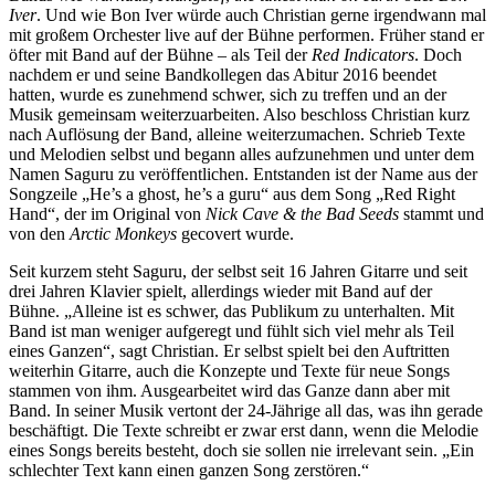
Iver
. Und wie Bon Iver würde auch Christian gerne irgendwann mal
mit großem Orchester live auf der Bühne performen. Früher stand er
öfter mit Band auf der Bühne – als Teil der
Red Indicators
. Doch
nachdem er und seine Bandkollegen das Abitur 2016 beendet
hatten, wurde es zunehmend schwer, sich zu treffen und an der
Musik gemeinsam weiterzuarbeiten. Also beschloss Christian kurz
nach Auflösung der Band, alleine weiterzumachen. Schrieb Texte
und Melodien selbst und begann alles aufzunehmen und unter dem
Namen Saguru zu veröffentlichen. Entstanden ist der Name aus der
Songzeile „He’s a ghost, he’s a guru“ aus dem Song „Red Right
Hand“, der im Original von
Nick Cave & the Bad Seeds
stammt und
von den
Arctic Monkeys
gecovert wurde.
Seit kurzem steht Saguru, der selbst seit 16 Jahren Gitarre und seit
drei Jahren Klavier spielt, allerdings wieder mit Band auf der
Bühne. „Alleine ist es schwer, das Publikum zu unterhalten. Mit
Band ist man weniger aufgeregt und fühlt sich viel mehr als Teil
eines Ganzen“, sagt Christian. Er selbst spielt bei den Auftritten
weiterhin Gitarre, auch die Konzepte und Texte für neue Songs
stammen von ihm. Ausgearbeitet wird das Ganze dann aber mit
Band. In seiner Musik vertont der 24-Jährige all das, was ihn gerade
beschäftigt. Die Texte schreibt er zwar erst dann, wenn die Melodie
eines Songs bereits besteht, doch sie sollen nie irrelevant sein. „Ein
schlechter Text kann einen ganzen Song zerstören.“