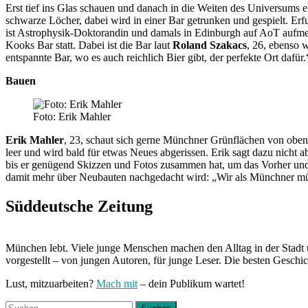
Erst tief ins Glas schauen und danach in die Weiten des Universums 
schwarze Löcher, dabei wird in einer Bar getrunken und gespielt. E
ist Astrophysik-Doktorandin und damals in Edinburgh auf AoT aufme
Kooks Bar statt. Dabei ist die Bar laut
Roland Szakacs
, 26, ebenso 
entspannte Bar, wo es auch reichlich Bier gibt, der perfekte Ort dafür.
Bauen
Foto: Erik Mahler
Erik Mahler
, 23, schaut sich gerne Münchner Grünflächen von oben 
leer und wird bald für etwas Neues abgerissen. Erik sagt dazu nicht 
bis er genügend Skizzen und Fotos zusammen hat, um das Vorher un
damit mehr über Neubauten nachgedacht wird: „Wir als Münchner müss
Süddeutsche Zeitung
München lebt. Viele junge Menschen machen den Alltag in der Stadt 
vorgestellt – von jungen Autoren, für junge Leser. Die besten Geschi
Lust, mitzuarbeiten?
Mach mit
– dein Publikum wartet!
Suchen