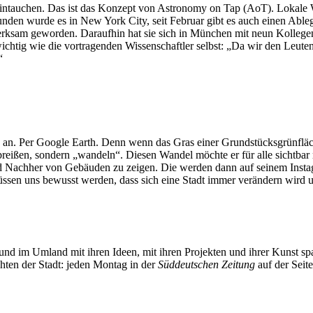
eintauchen. Das ist das Konzept von Astronomy on Tap (AoT). Lokale W
rfunden wurde es in New York City, seit Februar gibt es auch einen A
rksam geworden. Daraufhin hat sie sich in München mit neun Kollegen
wichtig wie die vortragenden Wissenschaftler selbst: „Da wir den Leute
“
an. Per Google Earth. Denn wenn das Gras einer Grundstücksgrünfläche
abreißen, sondern „wandeln“. Diesen Wandel möchte er für alle sichtba
d Nachher von Gebäuden zu zeigen. Die werden dann auf seinem Inst
en uns bewusst werden, dass sich eine Stadt immer verändern wird un
und im Umland mit ihren Ideen, mit ihren Projekten und ihrer Kunst 
chten der Stadt: jeden Montag in der
Süddeutschen Zeitung
auf der Seit