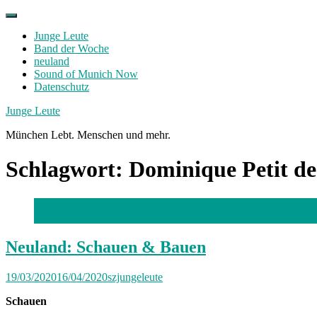
Skip
to
Junge Leute
content
Band der Woche
neuland
Sound of Munich Now
Datenschutz
Facebook
Twitter
Instagram
Junge Leute
München Lebt. Menschen und mehr.
Schlagwort:
Dominique Petit de
Mitglieder von Astronomy on Tap München /
Foto: AoT Münc
Neuland: Schauen & Bauen
19/03/2020
16/04/2020
szjungeleute
Schauen