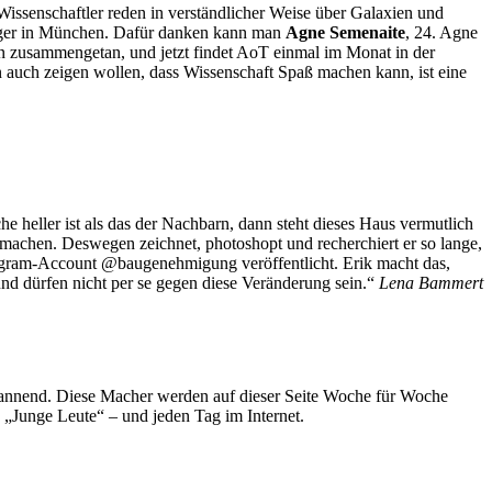
issenschaftler reden in verständlicher Weise über Galaxien und
bleger in München. Dafür danken kann man
Agne Semenaite
, 24. Agne
 zusammengetan, und jetzt findet AoT einmal im Monat in der
n auch zeigen wollen, dass Wissenschaft Spaß machen kann, ist eine
 heller ist als das der Nachbarn, dann steht dieses Haus vermutlich
r machen. Deswegen zeichnet, photoshopt und recherchiert er so lange,
agram-Account @baugenehmigung veröffentlicht. Erik macht das,
d dürfen nicht per se gegen diese Veränderung sein.“
Lena Bammert
spannend. Diese Macher werden auf dieser Seite Woche für Woche
e „Junge Leute“ – und jeden Tag im Internet.