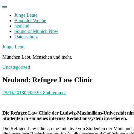
Skip
to
Junge Leute
content
Band der Woche
neuland
Sound of Munich Now
Datenschutz
Facebook
Twitter
Instagram
Junge Leute
München Lebt. Menschen und mehr.
Uncategorized
Neuland: Refugee Law Clinic
28/05/2018
05/06/2018
mbremmer
Die Refugee Law Clinic der Ludwig-Maximilians-Universität nim
Studenten in ein neues internes Redaktionssystem investieren.
Die Refugee Law Clinic, eine Initiative von Studenten der Münchner
die kostenlose Rechtsberatung für Asylbewerber und Geflüchtete anbi