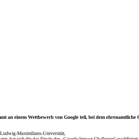
mt an einem Wettbewerb von Google teil, bei dem ehrenamtliche 
 Ludwig-Maximilians-Universität,
etet, hat sich für das Finale der „Google Impact Challenge“ qualifizi