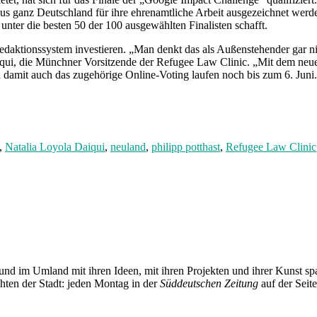
s ganz Deutschland für ihre ehrenamtliche Arbeit ausgezeichnet werd
ter die besten 50 der 100 ausgewählten Finalisten schafft.
aktionssystem investieren. „Man denkt das als Außenstehender gar nich
qui, die Münchner Vorsitzende der Refugee Law Clinic. „Mit dem neuen
 damit auch das zugehörige Online-Voting laufen noch bis zum 6. Juni.
,
Natalia Loyola Daiqui
,
neuland
,
philipp potthast
,
Refugee Law Clinic
und im Umland mit ihren Ideen, mit ihren Projekten und ihrer Kunst 
chten der Stadt: jeden Montag in der
Süddeutschen Zeitung
auf der Seit