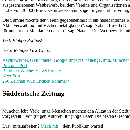
ausgeschriebenen Wettbewerb, bei dem Vereine und Organisationen au
Höhe von 20 000 Euro, wenn sie es beim zugehörigen Online-Voting un
Die Summe möchte der Verein gegebenenfalls in ein neues internes Red
Aktenverwaltung und Recherchetätigkeiten“, sagt Natalia Loyola Dai
für noch mehr Mandanten da sein“, sagt Natalia. Der Wettbewerb und
Text: Philipp Potthast
Foto: Refugee Law Clinic
Asylbewerber
,
Geflüchtete
,
Google Impact Challenge
,
lmu
,
München
Post
Previous
Previous Post
post:
Band der Woche: Velvet Smoke
navigation
Next Post
250 Zeichen Wut: Endlich Sommer?
Next
Post:
Süddeutsche Zeitung
München lebt. Viele junge Menschen machen den Alltag in der Stadt 
vorgestellt – von jungen Autoren, für junge Leser. Die besten Geschi
Lust, mitzuarbeiten?
Mach mit
– dein Publikum wartet!