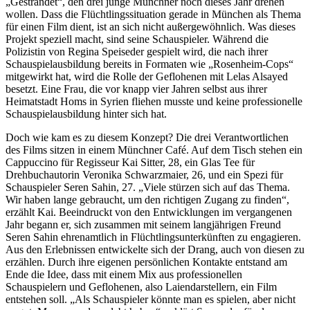
„Gestrandet“, den drei junge Münchner noch dieses Jahr drehen
wollen. Dass die Flüchtlingssituation gerade in München als Thema
für einen Film dient, ist an sich nicht außergewöhnlich. Was dieses
Projekt speziell macht, sind seine Schauspieler. Während die
Polizistin von Regina Speiseder gespielt wird, die nach ihrer
Schauspielausbildung bereits in Formaten wie „Rosenheim-Cops“
mitgewirkt hat, wird die Rolle der Geflohenen mit Lelas Alsayed
besetzt. Eine Frau, die vor knapp vier Jahren selbst aus ihrer
Heimatstadt Homs in Syrien fliehen musste und keine professionelle
Schauspielausbildung hinter sich hat.
Doch wie kam es zu diesem Konzept? Die drei Verantwortlichen
des Films sitzen in einem Münchner Café. Auf dem Tisch stehen ein
Cappuccino für Regisseur Kai Sitter, 28, ein Glas Tee für
Drehbuchautorin Veronika Schwarzmaier, 26, und ein Spezi für
Schauspieler Seren Sahin, 27. „Viele stürzen sich auf das Thema.
Wir haben lange gebraucht, um den richtigen Zugang zu finden“,
erzählt Kai. Beeindruckt von den Entwicklungen im vergangenen
Jahr begann er, sich zusammen mit seinem langjährigen Freund
Seren Sahin ehrenamtlich in Flüchtlingsunterkünften zu engagieren.
Aus den Erlebnissen entwickelte sich der Drang, auch von diesen zu
erzählen. Durch ihre eigenen persönlichen Kontakte entstand am
Ende die Idee, dass mit einem Mix aus professionellen
Schauspielern und Geflohenen, also Laiendarstellern, ein Film
entstehen soll. „Als Schauspieler könnte man es spielen, aber nicht