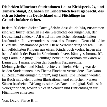
Die beiden Münchner Studentinnen Laura Kieblspeck, 24, und
Tamara Stangl, 23, haben ein Kinderbuch herausgebracht, das
sich an Kinder aus Deutschland und Flüchtlinge im
Grundschulalter richtet.
In dem 20 Seiten dicken Buch
„Schön dass du da bist, zusammen
sind wir bunt“
erzählen sie die Geschichte des jungen Ali, der
Deutschland entdeckt. Ali wird mit westlichen Besonderheiten
konfrontiert. Ihn verwundert es etwa, dass Frauen in Deutschland im
Bikini ins Schwimmbad gehen. Diese Verwunderung sei real: „Als
ich geflüchteten Kindern aus einem Kinderbuch vorlas, haben alle
beim Anblick der Frau im Schwimmbad verschämt geschmunzelt“,
sagt Laura, die junge Flüchtlinge betreut und deshalb aufklären will.
Laura und Tamara wollen den Kindern Frauenrechte,
Meinungsfreiheit und Kinderrechte vermitteln. Wichtig war den
beiden Studentinnen, das Thema Flucht zu vermeiden: „Das kann
zu Retraumatisierungen führen“, sagt Laura. Die Themen werden
im Buch mit vielen bunten Illustrationen und einfachen, kurzen
Sätzen bearbeitet. Bislang existiert das Buch nur digital. Sollte sich
Verleger finden, wollen sie es in Schulen und Einrichtungen für
Flüchtlinge einsetzen.
Von: David-Pierce Brill