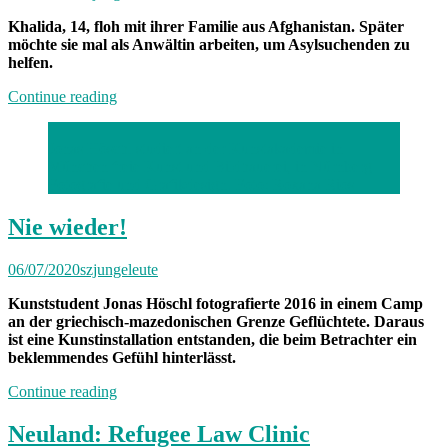
Khalida, 14, floh mit ihrer Familie aus Afghanistan. Später
möchte sie mal als Anwältin arbeiten, um Asylsuchenden zu
helfen.
„Die
Continue reading
Vergangenheit
bewältigen“
Jonas Höschl studiert an der Kunstakademie in
München freie Kunst und Bildhauerei, in Nürnberg
Fotografie und Grafikdesign.
Foto: Roxana Rios
Nie wieder!
06/07/2020
szjungeleute
Kunststudent Jonas Höschl fotografierte 2016 in einem Camp
an der griechisch-mazedonischen Grenze Geflüchtete. Daraus
ist eine Kunstinstallation entstanden, die beim Betrachter ein
beklemmendes Gefühl hinterlässt.
„Nie
Continue reading
wieder!“
Neuland: Refugee Law Clinic