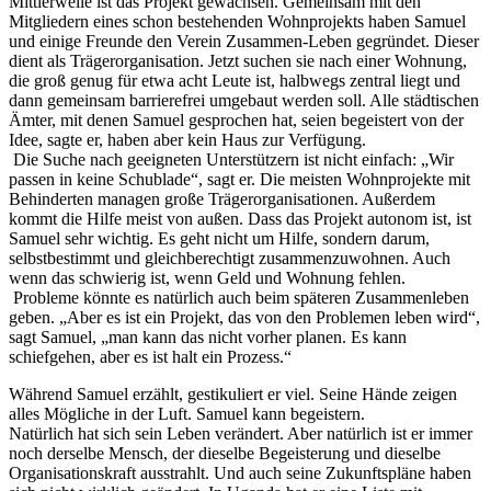
Mittlerweile ist das Projekt gewachsen. Gemeinsam mit den
Mitgliedern eines schon bestehenden Wohnprojekts haben Samuel
und einige Freunde den Verein Zusammen-Leben gegründet. Dieser
dient als Trägerorganisation. Jetzt suchen sie nach einer Wohnung,
die groß genug für etwa acht Leute ist, halbwegs zentral liegt und
dann gemeinsam barrierefrei umgebaut werden soll. Alle städtischen
Ämter, mit denen Samuel gesprochen hat, seien begeistert von der
Idee, sagte er, haben aber kein Haus zur Verfügung.
Die Suche nach geeigneten Unterstützern ist nicht einfach: „Wir
passen in keine Schublade“, sagt er. Die meisten Wohnprojekte mit
Behinderten managen große Trägerorganisationen. Außerdem
kommt die Hilfe meist von außen. Dass das Projekt autonom ist, ist
Samuel sehr wichtig. Es geht nicht um Hilfe, sondern darum,
selbstbestimmt und gleichberechtigt zusammenzuwohnen. Auch
wenn das schwierig ist, wenn Geld und Wohnung fehlen.
Probleme könnte es natürlich auch beim späteren Zusammenleben
geben. „Aber es ist ein Projekt, das von den Problemen leben wird“,
sagt Samuel, „man kann das nicht vorher planen. Es kann
schiefgehen, aber es ist halt ein Prozess.“
Während Samuel erzählt, gestikuliert er viel. Seine Hände zeigen
alles Mögliche in der Luft. Samuel kann begeistern.
Natürlich hat sich sein Leben verändert. Aber natürlich ist er immer
noch derselbe Mensch, der dieselbe Begeisterung und dieselbe
Organisationskraft ausstrahlt. Und auch seine Zukunftspläne haben