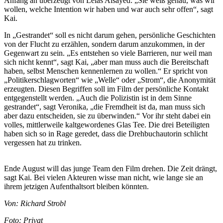
Anfang an überzeugt von Lelas Alsayed: „Sie weiß genau, was wir
wollen, welche Intention wir haben und war auch sehr offen“, sagt
Kai.
In „Gestrandet“ soll es nicht darum gehen, persönliche Geschichten
von der Flucht zu erzählen, sondern darum anzukommen, in der
Gegenwart zu sein. „Es entstehen so viele Barrieren, nur weil man
sich nicht kennt“, sagt Kai, „aber man muss auch die Bereitschaft
haben, selbst Menschen kennenlernen zu wollen.“ Er spricht von
„Politikerschlagworten“ wie „Welle“ oder „Strom“, die Anonymität
erzeugten. Diesen Begriffen soll im Film der persönliche Kontakt
entgegenstellt werden. „Auch die Polizistin ist in dem Sinne
gestrandet“, sagt Veronika, „die Fremdheit ist da, man muss sich
aber dazu entscheiden, sie zu überwinden.“ Vor ihr steht dabei ein
volles, mittlerweile kaltgewordenes Glas Tee. Die drei Beteiligten
haben sich so in Rage geredet, dass die Drehbuchautorin schlicht
vergessen hat zu trinken.
Ende August will das junge Team den Film drehen. Die Zeit drängt,
sagt Kai. Bei vielen Akteuren wisse man nicht, wie lange sie an
ihrem jetzigen Aufenthaltsort bleiben könnten.
Von: Richard Strobl
Foto: Privat