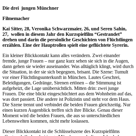
Die drei jungen Münchner
Filmemacher
Kai Sitter, 28, Veronika Schwarzmaier, 26, und Seren Sahin,
27, wollen in diesem Jahr den Kurzspielfilm “Gestrandet”
drehen und darin die persönliche Geschichten von Flüchtlingen
erzählen. Eine der Hauptrollen spielt eine geflüchtete Syrerin.
Ein kleiner Blickkontakt kann alles verändern. Zwei einander
fremde, junge Frauen – nur ganz kurz sehen sie sich in die Augen,
dann gehen sie wieder auseinander. Was alltäglich klingt, wird durch
die Situation, in der sie sich begegnen, brisant. Die Szene: Tumult
vor einer Flüchtlingsunterkunft in München. Lautes Geschrei,
Beleidigungen, Gedränge, Sirenen ertönen – die Stimmung ist
aufgeheizt, die Lage unübersichtlich. Mitten drin: zwei junge
Frauen. Die eine blickt eingeschüchtert aus dem Wohnheim auf das,
was dort passiert. Die andere ist Polizistin und steht vor dem Haus.
Die Szene trennt und verbindet die beiden Frauen gleichzeitig. Nur
einen kurzen Augenblick treffen sich ihre Blicke. Genau dieser
Moment wird die beiden Frauen, die aus so unterschiedlichen
Lebenswelten kommen, nicht mehr loslassen.
Dieser Blickkontakt ist die Schlüsselszene des Kurzspielfilms