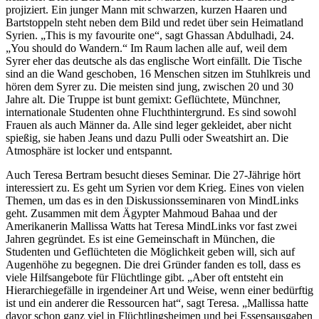
projiziert. Ein junger Mann mit schwarzen, kurzen Haaren und
Bartstoppeln steht neben dem Bild und redet über sein Heimatland
Syrien. „This is my favourite one“, sagt Ghassan Abdulhadi, 24.
„You should do Wandern.“ Im Raum lachen alle auf, weil dem
Syrer eher das deutsche als das englische Wort einfällt. Die Tische
sind an die Wand geschoben, 16 Menschen sitzen im Stuhlkreis und
hören dem Syrer zu. Die meisten sind jung, zwischen 20 und 30
Jahre alt. Die Truppe ist bunt gemixt: Geflüchtete, Münchner,
internationale Studenten ohne Fluchthintergrund. Es sind sowohl
Frauen als auch Männer da. Alle sind leger gekleidet, aber nicht
spießig, sie haben Jeans und dazu Pulli oder Sweatshirt an. Die
Atmosphäre ist locker und entspannt.
Auch Teresa Bertram besucht dieses Seminar. Die 27-Jährige hört
interessiert zu. Es geht um Syrien vor dem Krieg. Eines von vielen
Themen, um das es in den Diskussionsseminaren von MindLinks
geht. Zusammen mit dem Ägypter Mahmoud Bahaa und der
Amerikanerin Mallissa Watts hat Teresa MindLinks vor fast zwei
Jahren gegründet. Es ist eine Gemeinschaft in München, die
Studenten und Geflüchteten die Möglichkeit geben will, sich auf
Augenhöhe zu begegnen. Die drei Gründer fanden es toll, dass es
viele Hilfsangebote für Flüchtlinge gibt. „Aber oft entsteht ein
Hierarchiegefälle in irgendeiner Art und Weise, wenn einer bedürftig
ist und ein anderer die Ressourcen hat“, sagt Teresa. „Mallissa hatte
davor schon ganz viel in Flüchtlingsheimen und bei Essensausgaben