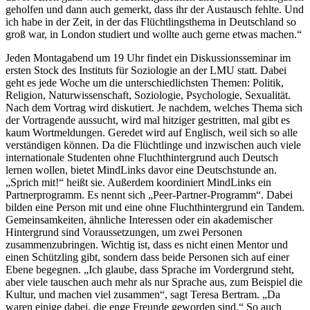
geholfen und dann auch gemerkt, dass ihr der Austausch fehlte. Und
ich habe in der Zeit, in der das Flüchtlingsthema in Deutschland so
groß war, in London studiert und wollte auch gerne etwas machen.“
Jeden Montagabend um 19 Uhr findet ein Diskussionsseminar im
ersten Stock des Instituts für Soziologie an der LMU statt. Dabei
geht es jede Woche um die unterschiedlichsten Themen: Politik,
Religion, Naturwissenschaft, Soziologie, Psychologie, Sexualität.
Nach dem Vortrag wird diskutiert. Je nachdem, welches Thema sich
der Vortragende aussucht, wird mal hitziger gestritten, mal gibt es
kaum Wortmeldungen. Geredet wird auf Englisch, weil sich so alle
verständigen können. Da die Flüchtlinge und inzwischen auch viele
internationale Studenten ohne Fluchthintergrund auch Deutsch
lernen wollen, bietet MindLinks davor eine Deutschstunde an.
„Sprich mit!“ heißt sie. Außerdem koordiniert MindLinks ein
Partnerprogramm. Es nennt sich „Peer-Partner-Programm“. Dabei
bilden eine Person mit und eine ohne Fluchthintergrund ein Tandem.
Gemeinsamkeiten, ähnliche Interessen oder ein akademischer
Hintergrund sind Voraussetzungen, um zwei Personen
zusammenzubringen. Wichtig ist, dass es nicht einen Mentor und
einen Schützling gibt, sondern dass beide Personen sich auf einer
Ebene begegnen. „Ich glaube, dass Sprache im Vordergrund steht,
aber viele tauschen auch mehr als nur Sprache aus, zum Beispiel die
Kultur, und machen viel zusammen“, sagt Teresa Bertram. „Da
waren einige dabei, die enge Freunde geworden sind.“ So auch