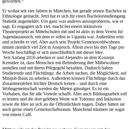
geworden.“
Er wohnt seit vier Jahren in München, hat gerade seinen Bachelor in
Ethnologie gemacht. Jetzt hat er sich für einen Bachelorstudiengang
Statistik angemeldet. Um ganz was anderes auszuprobieren, wie er
sagt. Er engagiert sich viel, macht bei einem inklusiven
Theaterprojekt an Mittelschulen mit und ist aktiv in dem Verein für
Jugendaustausch, mit dem er selbst in Uganda war. Außerdem reist
und schreibt er viel. Aber auch sein Projekt Gemeinwohlwohnen
nimmt ziemlich viel Zeit in Anspruch. Allein zwei bis drei Tage pro
Woche beschäftigt er sich ausschließlich mit dieser Idee.
Seit Anfang 2016 arbeiten er und Alejandro an dem Konzept.
Kernidee ist, dass Menschen mit Behinderung ihre Mitbewohner
anstellen und mit ihrem Pflegegeld bezahlen. Dadurch haben
Studierende und Flüchtlinge, die Arbeit suchen, die Möglichkeit, auf
Minijob-Basis zu arbeiten. Außerdem können Flüchtlinge durch das
Zusammenleben leichter Deutsch lernen – und durch eine
Wohngemeinschaft werden die Mieten günstiger. Es ist ein
Vorhaben, das für alle Vorteile schafft. Aber auch Bildungsarbeit soll
es leisten und die dort gelebten Werte wie Toleranz und Inklusion
sowie die Idee an sich an die Öffentlichkeit tragen. Daher hätten sie
auch gerne einen Gemeinschaftsraum. Manchmal träumen sie sogar
von einem Café.