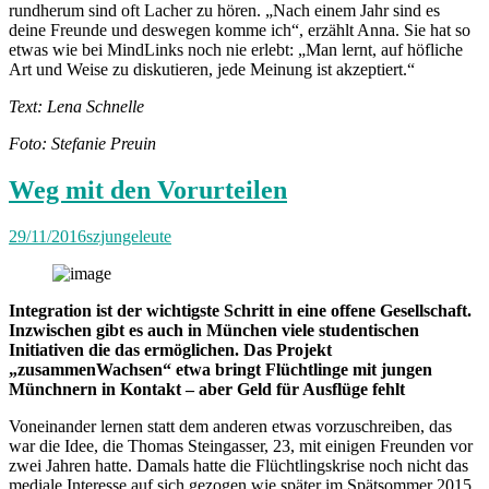
rundherum sind oft Lacher zu hören. „Nach einem Jahr sind es
deine Freunde und deswegen komme ich“, erzählt Anna. Sie hat so
etwas wie bei MindLinks noch nie erlebt: „Man lernt, auf höfliche
Art und Weise zu diskutieren, jede Meinung ist akzeptiert.“
Text: Lena Schnelle
Foto: Stefanie Preuin
Weg mit den Vorurteilen
29/11/2016
szjungeleute
Integration ist der wichtigste Schritt in eine offene Gesellschaft.
Inzwischen gibt es auch in München viele studentischen
Initiativen die das ermöglichen. Das Projekt
„zusammenWachsen“ etwa bringt Flüchtlinge mit jungen
Münchnern in Kontakt – aber Geld für Ausflüge fehlt
Voneinander lernen statt dem anderen etwas vorzuschreiben, das
war die Idee, die Thomas Steingasser, 23, mit einigen Freunden vor
zwei Jahren hatte. Damals hatte die Flüchtlingskrise noch nicht das
mediale Interesse auf sich gezogen wie später im Spätsommer 2015.