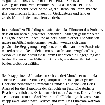
so gut. Man muss das erlebt haben“, erklärt Seren, der für das
Casting des Films verantwortlich ist und auch selbst eine Rolle
übernehmen wird. Auch Veronika, die Drehbuchautorin, machte
ihre persönlichen Erfahrungen mit Geflüchteten und fand es
„logisch“, mit Laiendarstellern zu drehen.
In der aktuellen Flüchtlingssituation sieht das Filmteam das Problem,
dass oft nur nach allgemeinen, perfekten Lösungen gesucht werde.
Das gehe aber am Leben und an der Realität vorbei. Die Situation
müsse im Alltag angenommen werden, woraus sich dann
persönliche Begegnungen ergäben, ohne die man in der Praxis nicht
weiterkomme. „Beide Seiten müssen aufeinander zugehen“, sagt
Veronika. Deshalb stellt sie in ihrem Drehbuch die Begegnung der
beiden Frauen in den Mittelpunkt – auch, wie dieser Kontakt die
beiden weiter beschäftigt.
Seit knapp einem Jahr arbeiten sich die drei Münchner nun in das
Thema ein, haben Kontakte geknüpft und Schauspieler gesucht.
Über eine persönliche Empfehlung fanden sie schließlich Lelas
Alsayed für die Hauptrolle der geflüchteten Frau. Die studierte
Psychologin floh aus Syrien zunächst nach Ägypten. Dort gründete
sie unter anderem ein Sozialzentrum für Flüchtlinge, bevor sie vor
knapp zwei Jahren nach Deutschland kam. Das Filmteam war von