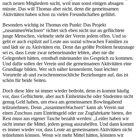
nach neuen Mitgliedern sucht, weil man sonst einigen absagen
müsste. Das will Thomas aber nicht, denn die gemeinsamen
Aktivitäten haben schon zu vielen Freundschaften geführt.
Besonders wichtig ist Thomas ein Punkt: Das Projekt
„zusammenWachsen“ richtet sich eben nicht nur an geflüchtete
junge Menschen, vielmehr steht der Verein jedem offen. Und so
geht er auch explizit auf Leute aus sozial schwachen Familien zu
und lädt sie zu Aktivitäten ein. Denn das größte Problem heutzutage
sei es, dass Leute zwar nebeneinander lebten, aber nie die
Gelegenheit hätten, ernsthaft miteinander ins Gespräch zu kommen.
Und dafür sollen der Verein und die gemeinsamen Aktivitäten eine
Grundlage bilden. Wer sich näher kennenlernt, baut leichter
Vorurteile ab und zwischenmenschliche Beziehungen auf, das ist
schön für beide Seiten.
Doch diese Idee ist immer wieder bedroht, denn es kommt häufig
vor, dass Geflüchtete, aber auch Einheimische oder Studenten nicht
genug Geld haben, um etwa am gemeinsamen Bowlingabend
teilzunehmen. Denn „zusammenWachsen“ kann als Verein nur
einen Zuschuss zum Eintrittsgeld oder zur Zugfahrkarte bieten, der
Rest muss aus eigener Tasche bezahlt werden: „Leider haben wir
nicht immer die Mittel, jedem genug auszuhelfen. Und dann kommt
es immer wieder vor, dass Leute an gemeinsamen Aktivitäten nicht
teilnehmen können. Wenn wir mehr Mittel hätten, könnten wir