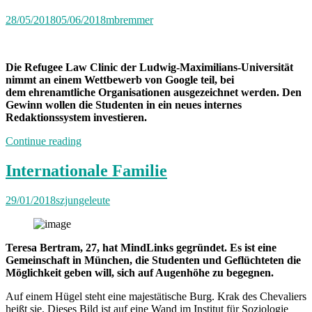
28/05/2018
05/06/2018
mbremmer
Die Refugee Law Clinic der Ludwig-Maximilians-Universität
nimmt an einem Wettbewerb von Google teil, bei
dem ehrenamtliche Organisationen ausgezeichnet werden. Den
Gewinn wollen die Studenten in ein neues internes
Redaktionssystem investieren.
„Neuland:
Continue reading
Refugee
Law
Internationale Familie
Clinic“
29/01/2018
szjungeleute
Teresa Bertram, 27, hat MindLinks gegründet. Es ist eine
Gemeinschaft in München, die Studenten und Geflüchteten die
Möglichkeit geben will, sich auf Augenhöhe zu begegnen.
Auf einem Hügel steht eine majestätische Burg. Krak des Chevaliers
heißt sie. Dieses Bild ist auf eine Wand im Institut für Soziologie