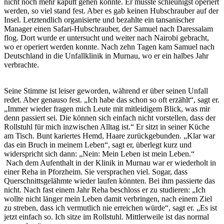
nicht noch mehr kaputt gehen konnte. Er musste schleunigst operiert
werden, so viel stand fest. Aber es gab keinen Hubschrauber auf der
Insel. Letztendlich organisierte und bezahlte ein tansanischer
Manager einen Safari-Hubschrauber, der Samuel nach Daressalam
flog. Dort wurde er untersucht und weiter nach Nairobi gebracht,
wo er operiert werden konnte. Nach zehn Tagen kam Samuel nach
Deutschland in die Unfallklinik in Murnau, wo er ein halbes Jahr
verbrachte.
Seine Stimme ist leiser geworden, während er über seinen Unfall
redet. Aber genauso fest. „Ich habe das schon so oft erzählt“, sagt er.
„Immer wieder fragen mich Leute mit mitleidigem Blick, was mir
denn passiert sei. Die können sich einfach nicht vorstellen, dass der
Rollstuhl für mich inzwischen Alltag ist.“ Er sitzt in seiner Küche
am Tisch. Bunt kariertes Hemd, Haare zurückgebunden. „Klar war
das ein Bruch in meinem Leben“, sagt er, überlegt kurz und
widerspricht sich dann: „Nein: Mein Leben ist mein Leben.“
Nach dem Aufenthalt in der Klinik in Murnau war er wiederholt in
einer Reha in Pforzheim. Sie versprachen viel. Sogar, dass
Querschnittsgelähmte wieder laufen könnten. Bei ihm passierte das
nicht. Nach fast einem Jahr Reha beschloss er zu studieren: „Ich
wollte nicht länger mein Leben damit verbringen, nach einem Ziel
zu streben, dass ich vermutlich nie erreichen würde“, sagt er. „Es ist
jetzt einfach so. Ich sitze im Rollstuhl. Mittlerweile ist das normal