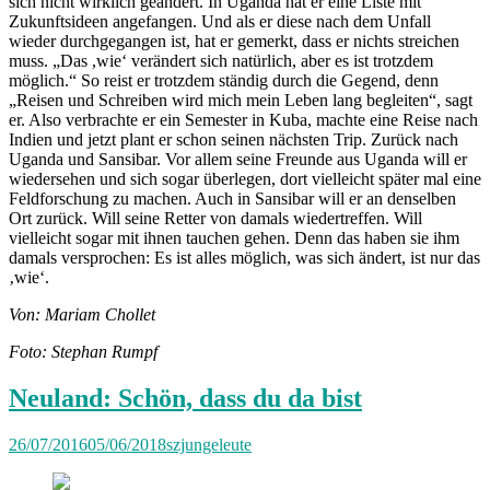
sich nicht wirklich geändert. In Uganda hat er eine Liste mit
Zukunftsideen angefangen. Und als er diese nach dem Unfall
wieder durchgegangen ist, hat er gemerkt, dass er nichts streichen
muss. „Das ,wie‘ verändert sich natürlich, aber es ist trotzdem
möglich.“ So reist er trotzdem ständig durch die Gegend, denn
„Reisen und Schreiben wird mich mein Leben lang begleiten“, sagt
er. Also verbrachte er ein Semester in Kuba, machte eine Reise nach
Indien und jetzt plant er schon seinen nächsten Trip. Zurück nach
Uganda und Sansibar. Vor allem seine Freunde aus Uganda will er
wiedersehen und sich sogar überlegen, dort vielleicht später mal eine
Feldforschung zu machen. Auch in Sansibar will er an denselben
Ort zurück. Will seine Retter von damals wiedertreffen. Will
vielleicht sogar mit ihnen tauchen gehen. Denn das haben sie ihm
damals versprochen: Es ist alles möglich, was sich ändert, ist nur das
‚wie‘.
Von: Mariam Chollet
Foto: Stephan Rumpf
Neuland: Schön, dass du da bist
26/07/2016
05/06/2018
szjungeleute