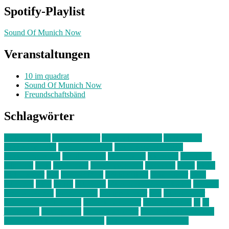
Spotify-Playlist
Sound Of Munich Now
Veranstaltungen
10 im quadrat
Sound Of Munich Now
Freundschaftsbänd
Schlagwörter
10 im Quadrat
Amelie Völker
Anastasia Trenkler
Ausstellung
bahnwärter thiel
Band der Woche
Bei Krause zu Hause
Beziehungsweise
ein abend mit
farbenladen
feierwerk
fotografie
Hip-Hop
indie
junge leute
junges münchen
Kolumne
kunst
Liebe
Lisi Wasmer
lmu
lost weekend
Louis Seibert
Max Fluder
mein
münchen
milla
musik
München
Münchens junge Kreative
neuland
ornella cosenza
Partnerschaft
Philipp Kreiter
pop
Rita Argauer
Sound Of Munich Now
Stefanie Witterauf
susanne krause
sz
sz
junge leute
szjungeleute
theresa parstorfer
Von Freitag bis Freitag
von freitag bis freitag münchen
Zeichen der Freundschaft