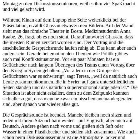
Montag zu den Diskussionsseminaren, weil es ihm viel Spaß macht
und viel gelacht wird.
Während Kinan auf dem Laptop eine Seite weiterklickt bei der
Präsentation, erzählt Ghassan etwas zu den Bildern. Auf der Wand
sieht man das römische Theater in Bosra. Medizinstudentin Anna
Raabe, 26, fragt, ob es noch steht. Darauf antwortet Ghassan, dass
die meisten Ruinen zerstört worden sind. Der Vortrag und die
anschließende Gesprächsrunde laufen ruhig ab. Das kann aber auch
anders sein: Gerade bei emotionalen Themen wie Politik gibt es
auch mal Konfliktsituationen. Vor ein paar Monaten hat ein
Geflüchteter nach langem Überlegen des Teams einen Vortrag über
den Krieg in Syrien gehalten. „Vor allem in der Gruppe der
Geflüchteten war es schwierig“, sagt Teresa, „weil da natürlich auch
Leute zusammenkommen, die in Syrien auf ganz unterschiedlichen
Seiten standen und das natürlich superemotional aufgeladen ist.“ Die
Situation ist aber nicht eskaliert, denn zu dem Zeitpunkt kannten
sich alle so gut, dass manche zwar ein bisschen aneinandergeraten
sind, aber danach war wieder alles gut.
Die Gesprächsrunde ist beendet. Manche bleiben noch sitzen und
reden mit ihrem Sitznachbarn weiter – auf Englisch, aber auch auf
Deutsch. Andere gehen nach vorne und gießen sich Saft oder
Wasser in einen Plastikbecher und stellen sich zusammen. Wie auch
schon beim Diskussionsseminar ist die Atmosphäre locker und