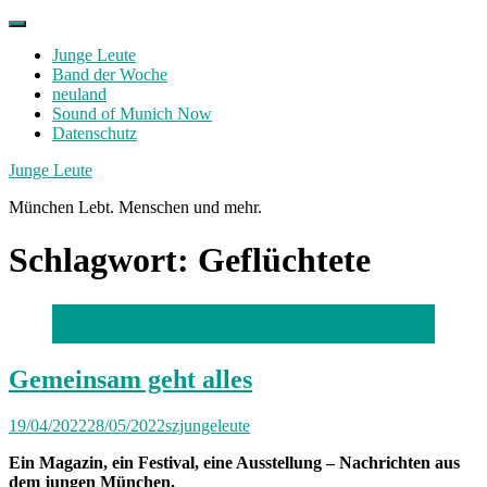
Skip
to
Junge Leute
content
Band der Woche
neuland
Sound of Munich Now
Datenschutz
Facebook
Twitter
Instagram
Junge Leute
München Lebt. Menschen und mehr.
Schlagwort:
Geflüchtete
Foto: Steph Waldstein
Gemeinsam geht alles
19/04/2022
28/05/2022
szjungeleute
Ein Magazin, ein Festival, eine Ausstellung – Nachrichten aus
dem jungen München.