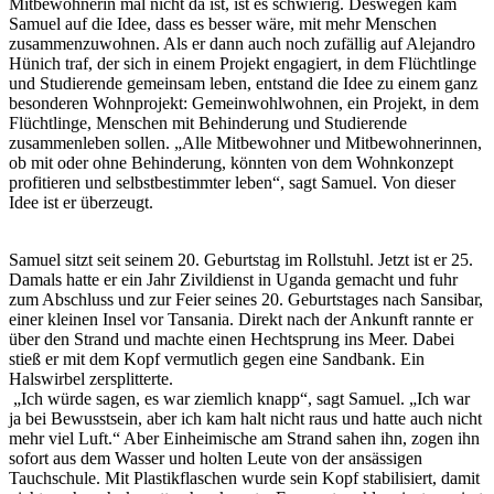
Mitbewohnerin mal nicht da ist, ist es schwierig. Deswegen kam
Samuel auf die Idee, dass es besser wäre, mit mehr Menschen
zusammenzuwohnen. Als er dann auch noch zufällig auf Alejandro
Hünich traf, der sich in einem Projekt engagiert, in dem Flüchtlinge
und Studierende gemeinsam leben, entstand die Idee zu einem ganz
besonderen Wohnprojekt: Gemeinwohlwohnen, ein Projekt, in dem
Flüchtlinge, Menschen mit Behinderung und Studierende
zusammenleben sollen. „Alle Mitbewohner und Mitbewohnerinnen,
ob mit oder ohne Behinderung, könnten von dem Wohnkonzept
profitieren und selbstbestimmter leben“, sagt Samuel. Von dieser
Idee ist er überzeugt.
Samuel sitzt seit seinem 20. Geburtstag im Rollstuhl. Jetzt ist er 25.
Damals hatte er ein Jahr Zivildienst in Uganda gemacht und fuhr
zum Abschluss und zur Feier seines 20. Geburtstages nach Sansibar,
einer kleinen Insel vor Tansania. Direkt nach der Ankunft rannte er
über den Strand und machte einen Hechtsprung ins Meer. Dabei
stieß er mit dem Kopf vermutlich gegen eine Sandbank. Ein
Halswirbel zersplitterte.
„Ich würde sagen, es war ziemlich knapp“, sagt Samuel. „Ich war
ja bei Bewusstsein, aber ich kam halt nicht raus und hatte auch nicht
mehr viel Luft.“ Aber Einheimische am Strand sahen ihn, zogen ihn
sofort aus dem Wasser und holten Leute von der ansässigen
Tauchschule. Mit Plastikflaschen wurde sein Kopf stabilisiert, damit