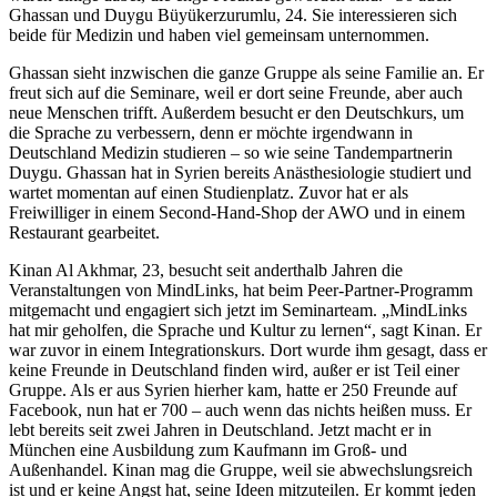
Ghassan und Duygu Büyükerzurumlu, 24. Sie interessieren sich
beide für Medizin und haben viel gemeinsam unternommen.
Ghassan sieht inzwischen die ganze Gruppe als seine Familie an. Er
freut sich auf die Seminare, weil er dort seine Freunde, aber auch
neue Menschen trifft. Außerdem besucht er den Deutschkurs, um
die Sprache zu verbessern, denn er möchte irgendwann in
Deutschland Medizin studieren – so wie seine Tandempartnerin
Duygu. Ghassan hat in Syrien bereits Anästhesiologie studiert und
wartet momentan auf einen Studienplatz. Zuvor hat er als
Freiwilliger in einem Second-Hand-Shop der AWO und in einem
Restaurant gearbeitet.
Kinan Al Akhmar, 23, besucht seit anderthalb Jahren die
Veranstaltungen von MindLinks, hat beim Peer-Partner-Programm
mitgemacht und engagiert sich jetzt im Seminarteam. „MindLinks
hat mir geholfen, die Sprache und Kultur zu lernen“, sagt Kinan. Er
war zuvor in einem Integrationskurs. Dort wurde ihm gesagt, dass er
keine Freunde in Deutschland finden wird, außer er ist Teil einer
Gruppe. Als er aus Syrien hierher kam, hatte er 250 Freunde auf
Facebook, nun hat er 700 – auch wenn das nichts heißen muss. Er
lebt bereits seit zwei Jahren in Deutschland. Jetzt macht er in
München eine Ausbildung zum Kaufmann im Groß- und
Außenhandel. Kinan mag die Gruppe, weil sie abwechslungsreich
ist und er keine Angst hat, seine Ideen mitzuteilen. Er kommt jeden