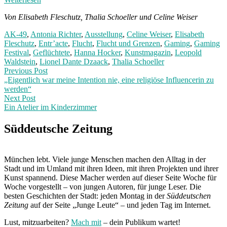
Von Elisabeth Fleschutz, Thalia Schoeller und Celine Weiser
AK-49
,
Antonia Richter
,
Ausstellung
,
Celine Weiser
,
Elisabeth
Fleschutz
,
Entr’acte
,
Flucht
,
Flucht und Grenzen
,
Gaming
,
Gaming
Festival
,
Geflüchtete
,
Hanna Hocker
,
Kunstmagazin
,
Leopold
Waldstein
,
Lionel Dante Dzaack
,
Thalia Schoeller
Post
Previous
Previous Post
post:
„Eigentlich war meine Intention nie, eine religiöse Influencerin zu
navigation
werden“
Next Post
Ein Atelier im Kinderzimmer
Next
Post:
Süddeutsche Zeitung
München lebt. Viele junge Menschen machen den Alltag in der
Stadt und im Umland mit ihren Ideen, mit ihren Projekten und ihrer
Kunst spannend. Diese Macher werden auf dieser Seite Woche für
Woche vorgestellt – von jungen Autoren, für junge Leser. Die
besten Geschichten der Stadt: jeden Montag in der
Süddeutschen
Zeitung
auf der Seite „Junge Leute“ – und jeden Tag im Internet.
Lust, mitzuarbeiten?
Mach mit
– dein Publikum wartet!