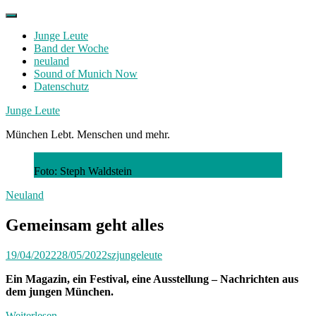
Skip
to
Junge Leute
content
Band der Woche
neuland
Sound of Munich Now
Datenschutz
Facebook
Twitter
Instagram
Junge Leute
München Lebt. Menschen und mehr.
Foto: Steph Waldstein
Neuland
Gemeinsam geht alles
19/04/2022
28/05/2022
szjungeleute
Ein Magazin, ein Festival, eine Ausstellung – Nachrichten aus
dem jungen München.
Weiterlesen