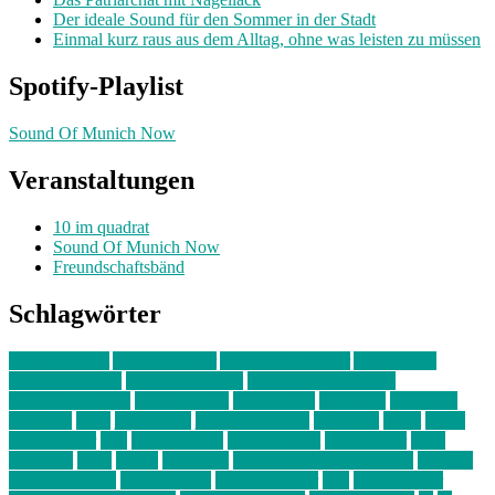
Der ideale Sound für den Sommer in der Stadt
Einmal kurz raus aus dem Alltag, ohne was leisten zu müssen
Spotify-Playlist
Sound Of Munich Now
Veranstaltungen
10 im quadrat
Sound Of Munich Now
Freundschaftsbänd
Schlagwörter
10 im Quadrat
Amelie Völker
Anastasia Trenkler
Ausstellung
bahnwärter thiel
Band der Woche
Bei Krause zu Hause
Beziehungsweise
ein abend mit
farbenladen
feierwerk
fotografie
Hip-Hop
indie
junge leute
junges münchen
Kolumne
kunst
Liebe
Lisi Wasmer
lmu
lost weekend
Louis Seibert
Max Fluder
mein
münchen
milla
musik
München
Münchens junge Kreative
neuland
ornella cosenza
Partnerschaft
Philipp Kreiter
pop
Rita Argauer