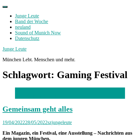
Skip
to
Junge Leute
content
Band der Woche
neuland
Sound of Munich Now
Datenschutz
Facebook
Twitter
Instagram
Junge Leute
München Lebt. Menschen und mehr.
Schlagwort:
Gaming Festival
Foto: Steph Waldstein
Gemeinsam geht alles
19/04/2022
28/05/2022
szjungeleute
Ein Magazin, ein Festival, eine Ausstellung – Nachrichten aus
dem jungen München.