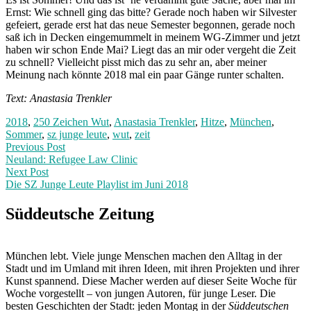
Ernst: Wie schnell ging das bitte? Gerade noch haben wir Silvester
gefeiert, gerade erst hat das neue Semester begonnen, gerade noch
saß ich in Decken eingemummelt in meinem WG-Zimmer und jetzt
haben wir schon Ende Mai? Liegt das an mir oder vergeht die Zeit
zu schnell? Vielleicht pisst mich das zu sehr an, aber meiner
Meinung nach könnte 2018 mal ein paar Gänge runter schalten.
Text: Anastasia Trenkler
2018
,
250 Zeichen Wut
,
Anastasia Trenkler
,
Hitze
,
München
,
Sommer
,
sz junge leute
,
wut
,
zeit
Post
Previous
Previous Post
post:
Neuland: Refugee Law Clinic
navigation
Next Post
Die SZ Junge Leute Playlist im Juni 2018
Next
Post:
Süddeutsche Zeitung
München lebt. Viele junge Menschen machen den Alltag in der
Stadt und im Umland mit ihren Ideen, mit ihren Projekten und ihrer
Kunst spannend. Diese Macher werden auf dieser Seite Woche für
Woche vorgestellt – von jungen Autoren, für junge Leser. Die
besten Geschichten der Stadt: jeden Montag in der
Süddeutschen