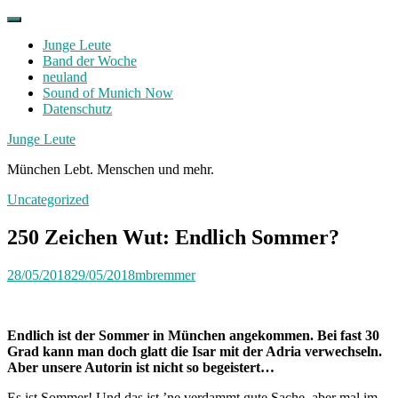
Skip
to
Junge Leute
content
Band der Woche
neuland
Sound of Munich Now
Datenschutz
Facebook
Twitter
Instagram
Junge Leute
München Lebt. Menschen und mehr.
Uncategorized
250 Zeichen Wut: Endlich Sommer?
28/05/2018
29/05/2018
mbremmer
Endlich ist der Sommer in München angekommen. Bei fast 30
Grad kann man doch glatt die Isar mit der Adria verwechseln.
Aber unsere Autorin ist nicht so begeistert…
Es ist Sommer! Und das ist ’ne verdammt gute Sache, aber mal im