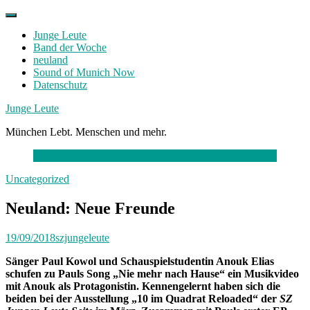
Skip
to
Junge Leute
content
Band der Woche
neuland
Sound of Munich Now
Datenschutz
Facebook
Twitter
Instagram
Junge Leute
München Lebt. Menschen und mehr.
Uncategorized
Neuland: Neue Freunde
19/09/2018
szjungeleute
Sänger Paul Kowol und Schauspielstudentin Anouk Elias
schufen zu Pauls Song „Nie mehr nach Hause“ ein Musikvideo
mit Anouk als Protagonistin. Kennengelernt haben sich die
beiden bei der Ausstellung „10 im Quadrat Reloaded“ der
SZ