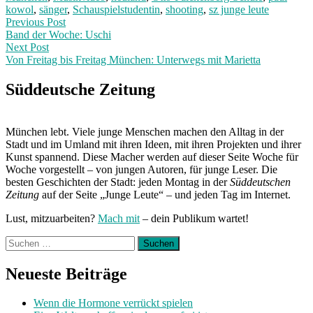
kowol
,
sänger
,
Schauspielstudentin
,
shooting
,
sz junge leute
Post
Previous
Previous Post
post:
Band der Woche: Uschi
navigation
Next Post
Von Freitag bis Freitag München: Unterwegs mit Marietta
Next
Post:
Süddeutsche Zeitung
München lebt. Viele junge Menschen machen den Alltag in der
Stadt und im Umland mit ihren Ideen, mit ihren Projekten und ihrer
Kunst spannend. Diese Macher werden auf dieser Seite Woche für
Woche vorgestellt – von jungen Autoren, für junge Leser. Die
besten Geschichten der Stadt: jeden Montag in der
Süddeutschen
Zeitung
auf der Seite „Junge Leute“ – und jeden Tag im Internet.
Lust, mitzuarbeiten?
Mach mit
– dein Publikum wartet!
Suchen
nach:
Neueste Beiträge
Wenn die Hormone verrückt spielen