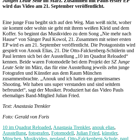
Jungen Leute Seite
im März. Zusammen mit Pauls erster EP
wird das Video am 21. September veröffentlicht.
Eine junge Frau begibt sich auf den Weg. Man weiß nicht, woher
sie kommt oder wohin sie geht mit ihrem weißen Kleid und dem
Koffer. So beginnt das Musikvideo zu dem Song „Nie mehr nach
Hause“ von Sänger Paul Kowol, 21. Zusammen mit seiner ersten
EP wird es am 21. September veröffentlicht. Die Protagonistin wird
gespielt von Anouk Elias, 21. Die Otto-Falckenberg-Schülerin und
Paul lernten sich bei der Ausstellung „10 im Quadrat Reloaded“
kennen. Beide waren Fotomodelle bei dem Projekt der
SZ Junge
Leute Seite
im März, das für eine Ausstellung jeweils zehn junge
Fotografen und Künstler aus dem Raum München
zusammenbrachte. „Anouk und ich hatten ein gemeinsames
Shooting. Wir haben uns super verstanden und sind seitdem
befreundet“, sagt der Musiker. Produziert hat das Video Pauls
ehemaliges Band-Mitglied Julian Fried.
Text: Anastasia Trenkler
Foto: Gerald von Foris
10 im Quadrat Reloaded
,
Anastasia Trenkler
,
anouk elias
,
Ausstellung
,
fotografen
,
Fotomodell
,
Julian Fried
,
künstler
,
München
,
Musikvideo
,
neuland
,
Otto-Falckenberg-Schule
,
paul