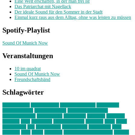
Eine Welt erschaffen, in der man frei ist
Das Patriarchat mit Nagellack
Der ideale Sound für den Sommer in der Stadt
Einmal kurz raus aus dem Alltag, ohne was leisten zu müssen
Spotify-Playlist
Sound Of Munich Now
Veranstaltungen
10 im quadrat
Sound Of Munich Now
Freundschaftsbänd
Schlagwörter
10 im Quadrat
Amelie Völker
Anastasia Trenkler
Ausstellung
bahnwärter thiel
Band der Woche
Bei Krause zu Hause
Beziehungsweise
ein abend mit
farbenladen
feierwerk
fotografie
Hip-Hop
indie
junge leute
junges münchen
Kolumne
kunst
Liebe
Lisi Wasmer
lmu
lost weekend
Louis Seibert
Max Fluder
mein
münchen
milla
musik
München
Münchens junge Kreative
neuland