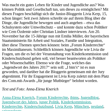
Was macht ein gutes Leben für Kinder und Jugendliche aus? Was
können Politik und Gesellschaft tun, um dieses zu ermöglichen? Mit
diesen Fragen beschäftigt sich die Junior-Bloggerin Livia Kerp, 15,
schon länger: Seit zwei Jahren schreibt sie auf ihrem Blog über die
Dinge, die Jugendliche bewegen und auch angehen – etwa das
Schulsystem oder Umweltschutz – und konnte dazu schon Politiker
wie Cem Özdemir oder Christian Lindner interviewen. Am 20.
November hat die 15-Jährige nun mit Emilia Müller, der bayerischen
Staatsministerin für Arbeit und Soziales, Familie und Integration,
über diese Themen sprechen können: beim „Forum Kinderrechte“
im Maximilianeum. Schließlich können Jugendliche wie Livia die
Fragen, um die es bei der Veranstaltung von Kinderkommission und
Kinderschutzbund gehen soll, viel besser beantworten als Politiker
oder Wissenschaftler. Ebenso wie die Frage, welches das
„Jugendwort des Jahres 2017“ sein soll: „I bim’s“ ist es nun
geworden, und darüber hat die Bloggerin gemeinsam mit der Jury
abgestimmt. Für ihr Engagement ist Livia Kerp zuletzt mit dem Platz
des Com.mit-Awards „für junge Mutbürger“ belohnt worden.
Text und Foto: Anna-Elena Knerich
Anna-Elena Knerich
,
Forum Kinderrechte
,
ibims
,
Jugendblog
,
Jugendwort des Jahres
,
junge Politik
,
Kinderkommission
,
Kinderrechte
,
Kinderschutzbund
,
Livia Kerp
,
München
,
neuland
,
szjungeleute