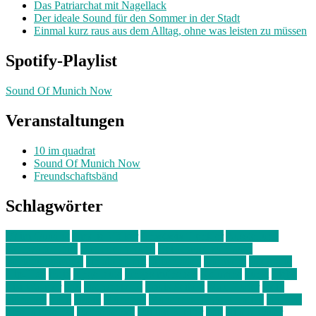
Das Patriarchat mit Nagellack
Der ideale Sound für den Sommer in der Stadt
Einmal kurz raus aus dem Alltag, ohne was leisten zu müssen
Spotify-Playlist
Sound Of Munich Now
Veranstaltungen
10 im quadrat
Sound Of Munich Now
Freundschaftsbänd
Schlagwörter
10 im Quadrat
Amelie Völker
Anastasia Trenkler
Ausstellung
bahnwärter thiel
Band der Woche
Bei Krause zu Hause
Beziehungsweise
ein abend mit
farbenladen
feierwerk
fotografie
Hip-Hop
indie
junge leute
junges münchen
Kolumne
kunst
Liebe
Lisi Wasmer
lmu
lost weekend
Louis Seibert
Max Fluder
mein
münchen
milla
musik
München
Münchens junge Kreative
neuland
ornella cosenza
Partnerschaft
Philipp Kreiter
pop
Rita Argauer