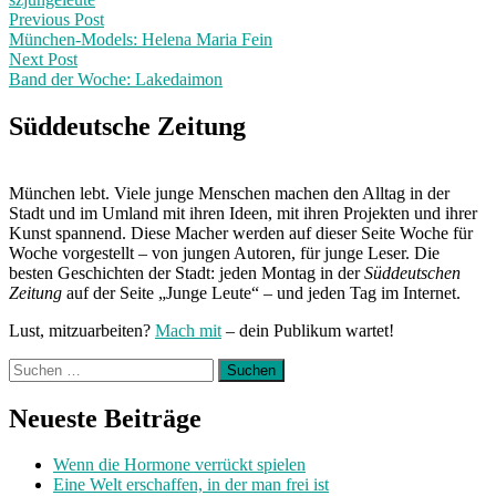
Post
Previous
Previous Post
post:
München-Models: Helena Maria Fein
navigation
Next Post
Band der Woche: Lakedaimon
Next
Post:
Süddeutsche Zeitung
München lebt. Viele junge Menschen machen den Alltag in der
Stadt und im Umland mit ihren Ideen, mit ihren Projekten und ihrer
Kunst spannend. Diese Macher werden auf dieser Seite Woche für
Woche vorgestellt – von jungen Autoren, für junge Leser. Die
besten Geschichten der Stadt: jeden Montag in der
Süddeutschen
Zeitung
auf der Seite „Junge Leute“ – und jeden Tag im Internet.
Lust, mitzuarbeiten?
Mach mit
– dein Publikum wartet!
Suchen
nach:
Neueste Beiträge
Wenn die Hormone verrückt spielen
Eine Welt erschaffen, in der man frei ist