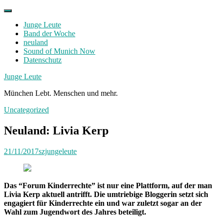
Skip
to
Junge Leute
content
Band der Woche
neuland
Sound of Munich Now
Datenschutz
Facebook
Twitter
Instagram
Junge Leute
München Lebt. Menschen und mehr.
Uncategorized
Neuland: Livia Kerp
21/11/2017
szjungeleute
Das “Forum Kinderrechte” ist nur eine Plattform, auf der man
Livia Kerp aktuell antrifft. Die umtriebige Bloggerin setzt sich
engagiert für Kinderrechte ein und war zuletzt sogar an der
Wahl zum Jugendwort des Jahres beteiligt.