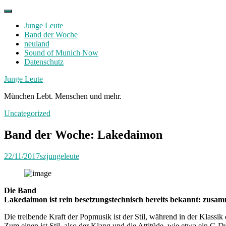
Skip
to
Junge Leute
content
Band der Woche
neuland
Sound of Munich Now
Datenschutz
Facebook
Twitter
Instagram
Junge Leute
München Lebt. Menschen und mehr.
Uncategorized
Band der Woche: Lakedaimon
22/11/2017
szjungeleute
Die Band
Lakedaimon ist rein besetzungstechnisch bereits bekannt: zusam
Die treibende Kraft der Popmusik ist der Stil, während in der Klassik
Zum einen ist Stil, also der Klang und die Attitüde, wie etwa ein C