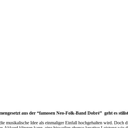
mengesetzt aus der “famosen Neo-Folk-Band Dobré” geht es stilist
 die musikalische Idee als einmaliger Einfall hochgehalten wird. Doch d
-Dur-Akkord klingen kann, eine bisweilen ebenso kreative Leistung wie