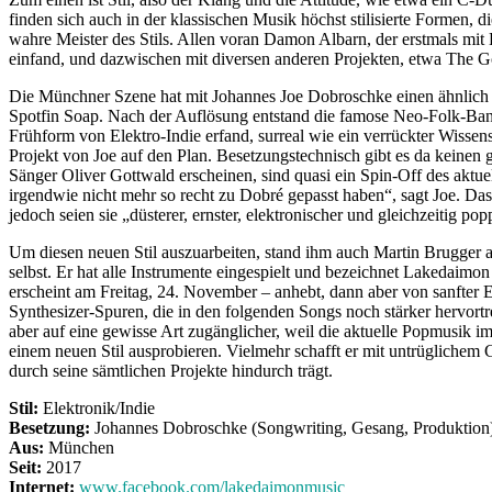
finden sich auch in der klassischen Musik höchst stilisierte Formen
wahre Meister des Stils. Allen voran Damon Albarn, der erstmals mit B
einfand, und dazwischen mit diversen anderen Projekten, etwa The Go
Die Münchner Szene hat mit Johannes Joe Dobroschke einen ähnlich ta
Spotfin Soap. Nach der Auflösung entstand die famose Neo-Folk-Band
Frühform von Elektro-Indie erfand, surreal wie ein verrückter Wissen
Projekt von Joe auf den Plan. Besetzungstechnisch gibt es da keinen
Sänger Oliver Gottwald erscheinen, sind quasi ein Spin-Off des aktu
irgendwie nicht mehr so recht zu Dobré gepasst haben“, sagt Joe. Das
jedoch seien sie „düsterer, ernster, elektronischer und gleichzeitig po
Um diesen neuen Stil auszuarbeiten, stand ihm auch Martin Brugger al
selbst. Er hat alle Instrumente eingespielt und bezeichnet Lakedaimon 
erscheint am Freitag, 24. November – anhebt, dann aber von sanfter
Synthesizer-Spuren, die in den folgenden Songs noch stärker hervortre
aber auf eine gewisse Art zugänglicher, weil die aktuelle Popmusik im
einem neuen Stil ausprobieren. Vielmehr schafft er mit untrüglichem 
durch seine sämtlichen Projekte hindurch trägt.
Stil:
Elektronik/Indie
Besetzung:
Johannes Dobroschke (Songwriting, Gesang, Produktion
Aus:
München
Seit:
2017
Internet:
www.facebook.com/lakedaimonmusic