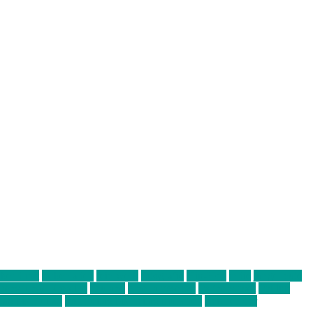
abend mit
farbenladen
feierwerk
fotografie
Hip-Hop
indie
junge leute
ens junge Kreative
neuland
ornella cosenza
Partnerschaft
Philipp
tag bis Freitag
von freitag bis freitag münchen
Zeichen der