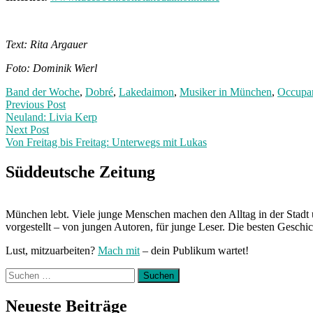
Text: Rita Argauer
Foto: Dominik Wierl
Band der Woche
,
Dobré
,
Lakedaimon
,
Musiker in München
,
Occupan
Post
Previous
Previous Post
post:
Neuland: Livia Kerp
navigation
Next Post
Von Freitag bis Freitag: Unterwegs mit Lukas
Next
Post:
Süddeutsche Zeitung
München lebt. Viele junge Menschen machen den Alltag in der Stadt 
vorgestellt – von jungen Autoren, für junge Leser. Die besten Geschi
Lust, mitzuarbeiten?
Mach mit
– dein Publikum wartet!
Suchen
nach:
Neueste Beiträge