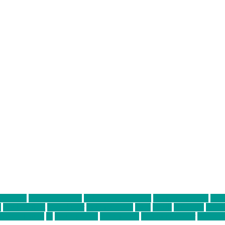
ter thiel
Band der Woche
Bei Krause zu Hause
Beziehungsweise
ein 
d
Louis Seibert
Max Fluder
mein münchen
milla
musik
München
Münch
usanne krause
sz
sz junge leute
szjungeleute
theresa parstorfer
Von Frei