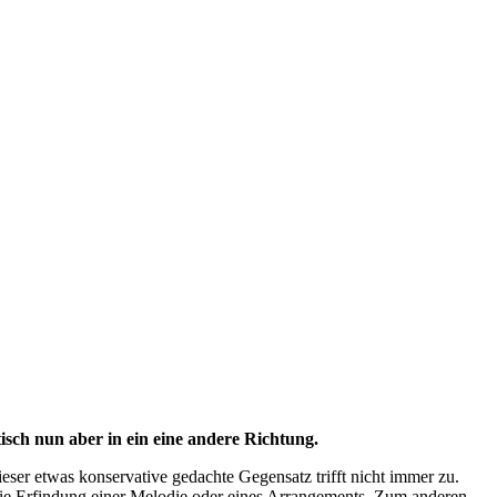
isch nun aber in ein eine andere Richtung.
ieser etwas konservative gedachte Gegensatz trifft nicht immer zu.
 die Erfindung einer Melodie oder eines Arrangements. Zum anderen