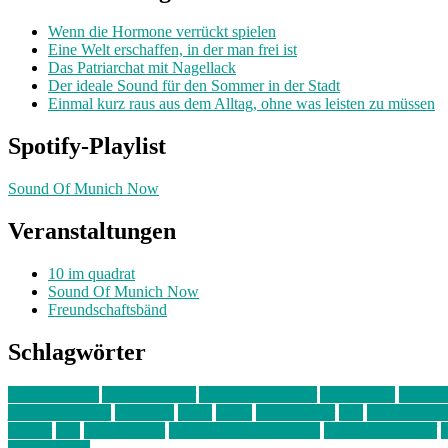
Wenn die Hormone verrückt spielen
Eine Welt erschaffen, in der man frei ist
Das Patriarchat mit Nagellack
Der ideale Sound für den Sommer in der Stadt
Einmal kurz raus aus dem Alltag, ohne was leisten zu müssen
Spotify-Playlist
Sound Of Munich Now
Veranstaltungen
10 im quadrat
Sound Of Munich Now
Freundschaftsbänd
Schlagwörter
10 im Quadrat
Amelie Völker
Anastasia Trenkler
Ausstellung
bahnwär
junges münchen
Kolumne
kunst
Liebe
Lisi Wasmer
lmu
lost weeken
Kreiter
pop
Rita Argauer
Sound Of Munich Now
Stefanie Witterauf
s