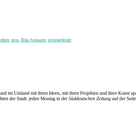
ther
,
pop
,
Rita Argauer
,
szjungeleute
und im Umland mit ihren Ideen, mit ihren Projekten und ihrer Kunst 
chten der Stadt: jeden Montag in der
Süddeutschen Zeitung
auf der Seit