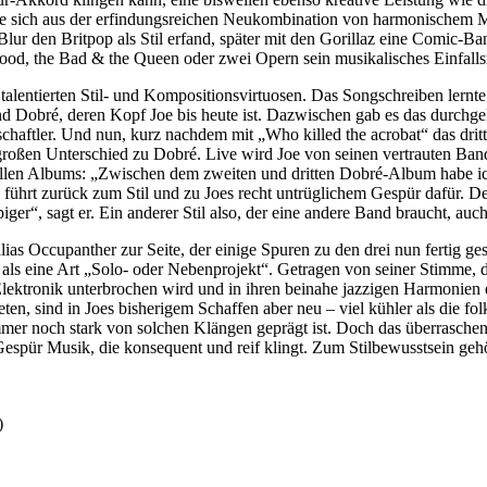
, die sich aus der erfindungsreichen Neukombination von harmonischem 
lur den Britpop als Stil erfand, später mit den Gorillaz eine Comic-Ban
od, the Bad & the Queen oder zwei Opern sein musikalisches Einfallsre
lentierten Stil- und Kompositionsvirtuosen. Das Songschreiben lernte
 Dobré, deren Kopf Joe bis heute ist. Dazwischen gab es das durchge
schaftler. Und nun, kurz nachdem mit „Who killed the acrobat“ das drit
 großen Unterschied zu Dobré. Live wird Joe von seinen vertrauten Ban
ellen Albums: „Zwischen dem zweiten und dritten Dobré-Album habe ich
 führt zurück zum Stil und zu Joes recht untrüglichem Gespür dafür. Den
ppiger“, sagt er. Ein anderer Stil also, der eine andere Band braucht, au
ias Occupanther zur Seite, der einige Spuren zu den drei nun fertig g
als eine Art „Solo- oder Nebenprojekt“. Getragen von seiner Stimme, die
 Elektronik unterbrochen wird und in ihren beinahe jazzigen Harmonien
ten, sind in Joes bisherigem Schaffen aber neu – viel kühler als die f
mer noch stark von solchen Klängen geprägt ist. Doch das überraschendste
Gespür Musik, die konsequent und reif klingt. Zum Stilbewusstsein geh
)