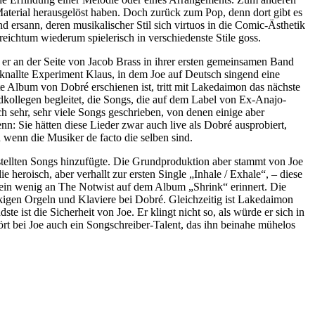
Material herausgelöst haben. Doch zurück zum Pop, denn dort gibt es
d ersann, deren musikalischer Stil sich virtuos in die Comic-Ästhetik
ichtum wiederum spielerisch in verschiedenste Stile goss.
 er an der Seite von Jacob Brass in ihrer ersten gemeinsamen Band
knallte Experiment Klaus, in dem Joe auf Deutsch singend eine
te Album von Dobré erschienen ist, tritt mit Lakedaimon das nächste
dkollegen begleitet, die Songs, die auf dem Label von Ex-Anajo-
 sehr, sehr viele Songs geschrieben, von denen einige aber
n: Sie hätten diese Lieder zwar auch live als Dobré ausprobiert,
ch wenn die Musiker de facto die selben sind.
estellten Songs hinzufügte. Die Grundproduktion aber stammt von Joe
 heroisch, aber verhallt zur ersten Single „Inhale / Exhale“, – diese
 ein wenig an The Notwist auf dem Album „Shrink“ erinnert. Die
olkigen Orgeln und Klaviere bei Dobré. Gleichzeitig ist Lakedaimon
 ist die Sicherheit von Joe. Er klingt nicht so, als würde er sich in
ört bei Joe auch ein Songschreiber-Talent, das ihn beinahe mühelos