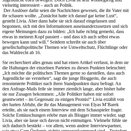
vielseitig interessiert – auch an Politik.
Der Auslöser dafür seien die Nachrichten gewesen, die ihr Vater mit
ihr schauen wollte. „Zunächst hatte ich darauf gar keine Lust“,
gesteht Livia. Aber dann habe sie sich darauf eingelassen und
begonnen, sich mit den Informationen auseinanderzusetzen und sich
eigene Meinungen dazu zu bilden: „Ich habe richtig gemerkt, dass
etwas in meinem Kopf passiert – und dass ich auch selbst etwas
bewegen kann und will.“ Seitdem schreibt sie auch über
gesellschaftspolitische Themen wie Umweltschutz, Flüchtlinge oder
das Wahlrecht ab 16.
Sie recherchiert alles genau und hat einen Artikel verfasst, in dem sie
die Haltungen der einzelnen Parteien zu diesen Punkten beleuchtet:
„Ich möchte die politischen Themen gerne so darstellen, dass auch
Jugendliche sie verstehen“, sagt die junge Bloggerin, die auch
renommierte Politiker nach ihren Standpunkten dazu befragt. An
den Anfrage-Mails feile sie immer ziemlich lange, aber bisher habe
sie nur Zusagen bekommen: „Alle Politiker haben mir sofort
geantwortet – im Gegensatz zu einigen Promis!“ Livia erzählt von
der harten Abfuhr, die ihr das Management von Elyas M’Barek
erteilte, als sie nach einem Interview mit dem Schauspieler fragte.
Solche Enttäuschungen erlebe man als Blogger immer wieder, sagt
Livia, aber sie lasse sich davon nicht entmutigen. Vielmehr fühle sie
sich dadurch bestärkt – vor allem, wenn andere Interviewpartner,
wie etwa Cem Özdemir, richtig entgegenkommend sind. „Trotzdem