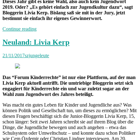
Dieses Jahr gibt es keine Wahl, also auch kein Jugendwort
2019. Oder? „Es gehört einfach zur Jugendkultur dazu“, sagt
Bloggerin Livia Kerp. Bislang saß sie mit in der Jury, jetzt
bestimmt sie einfach ihr eigenes Gewinnerwort.
„„Das
Continue reading
lasse
ich
Neuland: Livia Kerp
mir
definitiv
21/11/2017
szjungeleute
nicht
wegnehmen““
Das “Forum Kinderrechte” ist nur eine Plattform, auf der man
Livia Kerp aktuell antrifft. Die umtriebige Bloggerin setzt sich
engagiert für Kinderrechte ein und war zuletzt sogar an der
Wahl zum Jugendwort des Jahres beteiligt.
Was macht ein gutes Leben für Kinder und Jugendliche aus? Was
können Politik und Gesellschaft tun, um dieses zu ermöglichen? Mit
diesen Fragen beschäftigt sich die Junior-Bloggerin Livia Kerp, 15,
schon länger: Seit zwei Jahren schreibt sie auf ihrem Blog über die
Dinge, die Jugendliche bewegen und auch angehen – etwa das
Schulsystem oder Umweltschutz – und konnte dazu schon Politiker
wie Cem Özdemir oder Christian Lindner interviewen. Am 20.