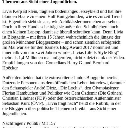
Themen: aus Sicht einer Jugendlichen.
Livia Kerp ist klein, trägt ein bodenlanges Jerseykleid und hat ihre
blonden Haare zu einem Half Bun gebunden, wie es zurzeit Trend
ist. Eigentlich sieht sie aus, wie Achtklässlerinnen eben aussehen.
Doch in ihrer Handtasche trägt sie außer den Schulbüchern auch
einen kleinen Laptop, damit sie überall schreiben kann. Denn Livia
ist Bloggerin – mit ihren 15 Jahren wahrscheinlich die jüngste der
großen Münchner Bloggerszene – und schon ziemlich erfolgreich:
Im Mai war sie für den Isarnetz Blog Award 2017 nominiert und
innerhalb von nur zwei Jahren wurde „Livias Life Is Style Blog“
mehr als 1,4 Millionen mal aufgerufen, nicht zuletzt dank der Video-
Empfehlungen von den Comedians Harry G. und Bernhard
Hoëcker.
Außer den beiden hat die extrovertierte Junior-Bloggerin bereits
Dutzende Personen aus dem öffentlichen Leben interviewt, darunter
den Schauspieler André Dietz, „Die Lochis“, den Olympiasieger
Florian Hambüchen und Politiker wie Cem Özdemir (Die Grünen),
Christian Lindner (FDP) oder den österreichischen Außenminister
Sebastian Kurz (ÖVP). „Livia fragt nach“ heißt die Rubrik, in der
die Bloggerin über politische Themen schreibt – aus Sicht einer
Jugendlichen.
Nachfragen? Politik? Mit 15?