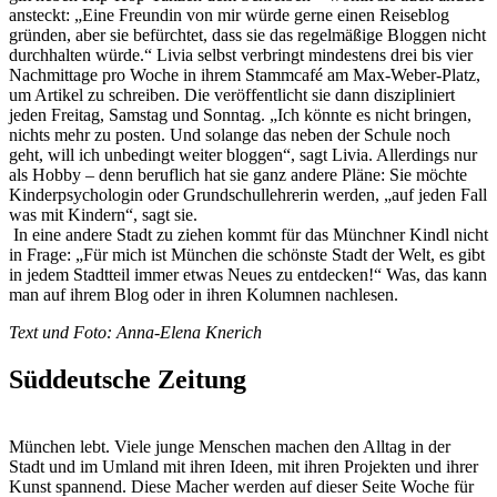
ansteckt: „Eine Freundin von mir würde gerne einen Reiseblog
gründen, aber sie befürchtet, dass sie das regelmäßige Bloggen nicht
durchhalten würde.“ Livia selbst verbringt mindestens drei bis vier
Nachmittage pro Woche in ihrem Stammcafé am Max-Weber-Platz,
um Artikel zu schreiben. Die veröffentlicht sie dann diszipliniert
jeden Freitag, Samstag und Sonntag. „Ich könnte es nicht bringen,
nichts mehr zu posten. Und solange das neben der Schule noch
geht, will ich unbedingt weiter bloggen“, sagt Livia. Allerdings nur
als Hobby – denn beruflich hat sie ganz andere Pläne: Sie möchte
Kinderpsychologin oder Grundschullehrerin werden, „auf jeden Fall
was mit Kindern“, sagt sie.
In eine andere Stadt zu ziehen kommt für das Münchner Kindl nicht
in Frage: „Für mich ist München die schönste Stadt der Welt, es gibt
in jedem Stadtteil immer etwas Neues zu entdecken!“ Was, das kann
man auf ihrem Blog oder in ihren Kolumnen nachlesen.
Text und Foto: Anna-Elena Knerich
Süddeutsche Zeitung
München lebt. Viele junge Menschen machen den Alltag in der
Stadt und im Umland mit ihren Ideen, mit ihren Projekten und ihrer
Kunst spannend. Diese Macher werden auf dieser Seite Woche für