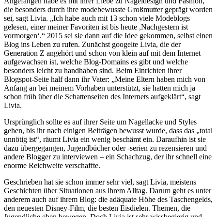
Angefangen habe es mit ihrer Liebe zu Nageldesign und Fashion,
die besonders durch ihre modebewusste Großmutter geprägt worden
sei, sagt Livia. „Ich habe auch mit 13 schon viele Modeblogs
gelesen, einer meiner Favoriten ist bis heute ,Nachgestern ist
vormorgen‘.“ 2015 sei sie dann auf die Idee gekommen, selbst einen
Blog ins Leben zu rufen. Zunächst googelte Livia, die der
Generation Z angehört und schon von klein auf mit dem Internet
aufgewachsen ist, welche Blog-Domains es gibt und welche
besonders leicht zu handhaben sind. Beim Einrichten ihrer
Blogspot-Seite half dann ihr Vater: „Meine Eltern haben mich von
Anfang an bei meinem Vorhaben unterstützt, sie hatten mich ja
schon früh über die Schattenseiten des Internets aufgeklärt“, sagt
Livia.
Ursprünglich sollte es auf ihrer Seite um Nagellacke und Styles
gehen, bis ihr nach einigen Beiträgen bewusst wurde, dass das „total
unnötig ist“, räumt Livia ein wenig beschämt ein. Daraufhin ist sie
dazu übergegangen, Jugendbücher oder -serien zu rezensieren und
andere Blogger zu interviewen – ein Schachzug, der ihr schnell eine
enorme Reichweite verschaffte.
Geschrieben hat sie schon immer sehr viel, sagt Livia, meistens
Geschichten über Situationen aus ihrem Alltag. Darum geht es unter
anderem auch auf ihrem Blog: die adäquate Höhe des Taschengelds,
den neuesten Disney-Film, die besten Eisdielen. Themen, die
Jugendliche eben bewegen. Doch Livia ist sehr wissbegierig und