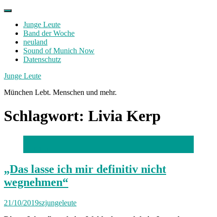
Skip
to
Junge Leute
content
Band der Woche
neuland
Sound of Munich Now
Datenschutz
Facebook
Twitter
Instagram
Junge Leute
München Lebt. Menschen und mehr.
Schlagwort:
Livia Kerp
(c) privat
„Das lasse ich mir definitiv nicht
wegnehmen“
21/10/2019
szjungeleute