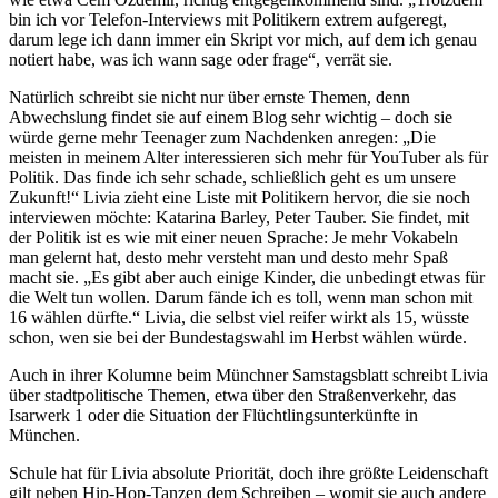
bin ich vor Telefon-Interviews mit Politikern extrem aufgeregt,
darum lege ich dann immer ein Skript vor mich, auf dem ich genau
notiert habe, was ich wann sage oder frage“, verrät sie.
Natürlich schreibt sie nicht nur über ernste Themen, denn
Abwechslung findet sie auf einem Blog sehr wichtig – doch sie
würde gerne mehr Teenager zum Nachdenken anregen: „Die
meisten in meinem Alter interessieren sich mehr für YouTuber als für
Politik. Das finde ich sehr schade, schließlich geht es um unsere
Zukunft!“ Livia zieht eine Liste mit Politikern hervor, die sie noch
interviewen möchte: Katarina Barley, Peter Tauber. Sie findet, mit
der Politik ist es wie mit einer neuen Sprache: Je mehr Vokabeln
man gelernt hat, desto mehr versteht man und desto mehr Spaß
macht sie. „Es gibt aber auch einige Kinder, die unbedingt etwas für
die Welt tun wollen. Darum fände ich es toll, wenn man schon mit
16 wählen dürfte.“ Livia, die selbst viel reifer wirkt als 15, wüsste
schon, wen sie bei der Bundestagswahl im Herbst wählen würde.
Auch in ihrer Kolumne beim Münchner Samstagsblatt schreibt Livia
über stadtpolitische Themen, etwa über den Straßenverkehr, das
Isarwerk 1 oder die Situation der Flüchtlingsunterkünfte in
München.
Schule hat für Livia absolute Priorität, doch ihre größte Leidenschaft
gilt neben Hip-Hop-Tanzen dem Schreiben – womit sie auch andere