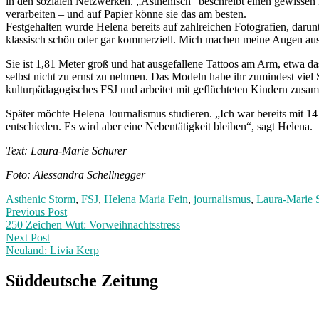
in den sozialen Netzwerken. „Asthenisch“ beschreibt einen gewissen 
verarbeiten – und auf Papier könne sie das am besten.
Festgehalten wurde Helena bereits auf zahlreichen Fotografien, darunt
klassisch schön oder gar kommerziell. Mich machen meine Augen aus
Sie ist 1,81 Meter groß und hat ausgefallene Tattoos am Arm, etwa d
selbst nicht zu ernst zu nehmen. Das Modeln habe ihr zumindest viel Se
kulturpädagogisches FSJ und arbeitet mit geflüchteten Kindern zusa
Später möchte Helena Journalismus studieren. „Ich war bereits mit 1
entschieden. Es wird aber eine Nebentätigkeit bleiben“, sagt Helena.
Text: Laura-Marie Schurer
Foto: Alessandra Schellnegger
Asthenic Storm
,
FSJ
,
Helena Maria Fein
,
journalismus
,
Laura-Marie 
Post
Previous
Previous Post
post:
250 Zeichen Wut: Vorweihnachtsstress
navigation
Next Post
Neuland: Livia Kerp
Next
Post:
Süddeutsche Zeitung