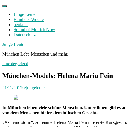
Skip
to
Junge Leute
content
Band der Woche
neuland
Sound of Munich Now
Datenschutz
Facebook
Twitter
Instagram
Junge Leute
München Lebt. Menschen und mehr.
Uncategorized
München-Models: Helena Maria Fein
21/11/2017
szjungeleute
In München leben viele schöne Menschen. Unter ihnen gibt es a
von dem Menschen hinter dem hübschen Gesicht.
„Asthenic storm“, so nannte Helena Maria Fein ihre erste Kurzgesch