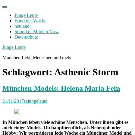
Skip
to
Junge Leute
content
Band der Woche
neuland
Sound of Munich Now
Datenschutz
Facebook
Twitter
Instagram
Junge Leute
München Lebt. Menschen und mehr.
Schlagwort:
Asthenic Storm
München-Models: Helena Maria Fein
21/11/2017
szjungeleute
In München leben viele schöne Menschen. Unter ihnen gibt es
auch einige Models. Ob hauptberuflich, als Nebenjob oder
Hobby: Wir porträtieren jede Woche ein Münchner Model und