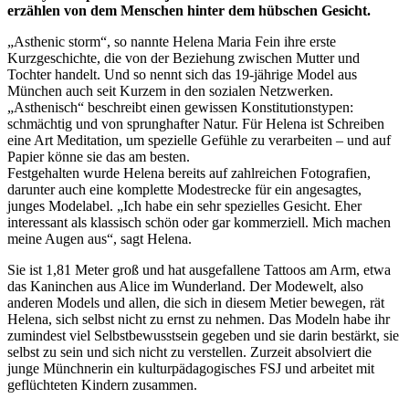
erzählen von dem Menschen hinter dem hübschen Gesicht.
„Asthenic storm“, so nannte Helena Maria Fein ihre erste
Kurzgeschichte, die von der Beziehung zwischen Mutter und
Tochter handelt. Und so nennt sich das 19-jährige Model aus
München auch seit Kurzem in den sozialen Netzwerken.
„Asthenisch“ beschreibt einen gewissen Konstitutionstypen:
schmächtig und von sprunghafter Natur. Für Helena ist Schreiben
eine Art Meditation, um spezielle Gefühle zu verarbeiten – und auf
Papier könne sie das am besten.
Festgehalten wurde Helena bereits auf zahlreichen Fotografien,
darunter auch eine komplette Modestrecke für ein angesagtes,
junges Modelabel. „Ich habe ein sehr spezielles Gesicht. Eher
interessant als klassisch schön oder gar kommerziell. Mich machen
meine Augen aus“, sagt Helena.
Sie ist 1,81 Meter groß und hat ausgefallene Tattoos am Arm, etwa
das Kaninchen aus Alice im Wunderland. Der Modewelt, also
anderen Models und allen, die sich in diesem Metier bewegen, rät
Helena, sich selbst nicht zu ernst zu nehmen. Das Modeln habe ihr
zumindest viel Selbstbewusstsein gegeben und sie darin bestärkt, sie
selbst zu sein und sich nicht zu verstellen. Zurzeit absolviert die
junge Münchnerin ein kulturpädagogisches FSJ und arbeitet mit
geflüchteten Kindern zusammen.