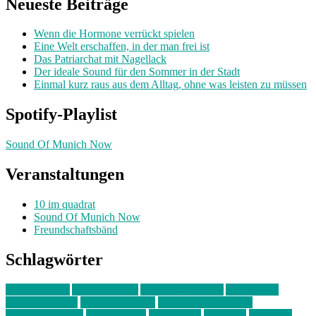
Neueste Beiträge
Wenn die Hormone verrückt spielen
Eine Welt erschaffen, in der man frei ist
Das Patriarchat mit Nagellack
Der ideale Sound für den Sommer in der Stadt
Einmal kurz raus aus dem Alltag, ohne was leisten zu müssen
Spotify-Playlist
Sound Of Munich Now
Veranstaltungen
10 im quadrat
Sound Of Munich Now
Freundschaftsbänd
Schlagwörter
10 im Quadrat
Amelie Völker
Anastasia Trenkler
Ausstellung
bahnwärter thiel
Band der Woche
Bei Krause zu Hause
Beziehungsweise
ein abend mit
farbenladen
feierwerk
fotografie