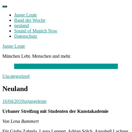
Skip
to
Junge Leute
content
Band der Woche
neuland
Sound of Munich Now
Datenschutz
Facebook
Twitter
Instagram
Junge Leute
München Lebt. Menschen und mehr.
Uncategorized
Neuland
16/04/2019
szjungeleute
Urbaner Streifzug mit Studenten der Kunstakademie
Von Lena Bammert
Für Giulia Zabrela, Laura Leppert, Adrian Sölch, Annabell Lachner,