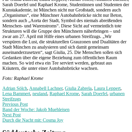
Sarah Doerfel und Raphael Krome, Studentinnen und Studenten der
Kunstakademie, ist München nicht nur Großstadt, sondern auch
„Organismus“, eine Münchner Autobahnbrücke nicht nur Beton,
sondern auch „Aorta der Stadt, Symbol des niemals abreißenden
Menschen- und Warenstroms“. Diese Sicht auf vermeintlich tote
Strukturen will die Gruppe den Münchnern näherbringen – und
zwar am 27. April mit Hilfe eines urbanen Streifzugs. „Wir
verspüren die Lust, die strukturellen Grauzonen und Dualitäten der
Stadt München zu analysieren und sich damit gemeinsam
auseinanderzusetzen“, sagt Giulia, 25. Die Menschen sollen sich
Gedanken über die eigene Beziehung zum öffentlichen Raum
machen. So wird etwa ein Tee serviert werden, gebraut aus
Kräutern, die unter einer Autobahnbrücke wachsen.
Foto:
Raphael Krome
Adrian Sölch
,
Annabell Lachner
,
Giulia Zabrela
,
Laura Leppert
,
Lena Bammert
,
neuland
,
Raphael Krome
,
Sarah Doerfel
,
urbanen
Streifzugs
Post
Previous
Previous Post
post:
Band der Woche: Jakob Muehleisen
navigation
Next Post
Durch die Nacht mit: Cosma Joy
Next
Post: