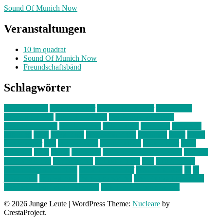
Sound Of Munich Now
Veranstaltungen
10 im quadrat
Sound Of Munich Now
Freundschaftsbänd
Schlagwörter
10 im Quadrat
Amelie Völker
Anastasia Trenkler
Ausstellung
bahnwärter thiel
Band der Woche
Bei Krause zu Hause
Beziehungsweise
ein abend mit
farbenladen
feierwerk
fotografie
Hip-Hop
indie
junge leute
junges münchen
Kolumne
kunst
Liebe
Lisi Wasmer
lmu
lost weekend
Louis Seibert
Max Fluder
mein
münchen
milla
musik
München
Münchens junge Kreative
neuland
ornella cosenza
Partnerschaft
Philipp Kreiter
pop
Rita Argauer
Sound Of Munich Now
Stefanie Witterauf
susanne krause
sz
sz
junge leute
szjungeleute
theresa parstorfer
Von Freitag bis Freitag
von freitag bis freitag münchen
Zeichen der Freundschaft
© 2026 Junge Leute
|
WordPress Theme:
Nucleare
by
CrestaProject.