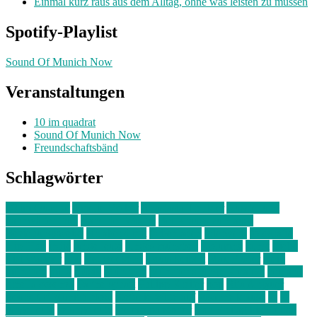
Einmal kurz raus aus dem Alltag, ohne was leisten zu müssen
Spotify-Playlist
Sound Of Munich Now
Veranstaltungen
10 im quadrat
Sound Of Munich Now
Freundschaftsbänd
Schlagwörter
10 im Quadrat
Amelie Völker
Anastasia Trenkler
Ausstellung
bahnwärter thiel
Band der Woche
Bei Krause zu Hause
Beziehungsweise
ein abend mit
farbenladen
feierwerk
fotografie
Hip-Hop
indie
junge leute
junges münchen
Kolumne
kunst
Liebe
Lisi Wasmer
lmu
lost weekend
Louis Seibert
Max Fluder
mein
münchen
milla
musik
München
Münchens junge Kreative
neuland
ornella cosenza
Partnerschaft
Philipp Kreiter
pop
Rita Argauer
Sound Of Munich Now
Stefanie Witterauf
susanne krause
sz
sz
junge leute
szjungeleute
theresa parstorfer
Von Freitag bis Freitag