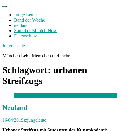
Skip
to
Junge Leute
content
Band der Woche
neuland
Sound of Munich Now
Datenschutz
Facebook
Twitter
Instagram
Junge Leute
München Lebt. Menschen und mehr.
Schlagwort:
urbanen
Streifzugs
Neuland
16/04/2019
szjungeleute
Urbaner Streifzug mit Studenten der Kunstakademie