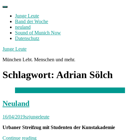
Skip
to
Junge Leute
content
Band der Woche
neuland
Sound of Munich Now
Datenschutz
Facebook
Twitter
Instagram
Junge Leute
München Lebt. Menschen und mehr.
Schlagwort:
Adrian Sölch
Neuland
16/04/2019
szjungeleute
Urbaner Streifzug mit Studenten der Kunstakademie
„Neuland“
Continue reading