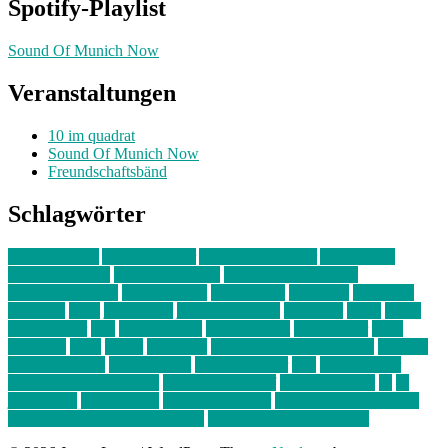
Spotify-Playlist
Sound Of Munich Now
Veranstaltungen
10 im quadrat
Sound Of Munich Now
Freundschaftsbänd
Schlagwörter
10 im Quadrat
Amelie Völker
Anastasia Trenkler
Ausstellung
bahnwärter thiel
Band der Woche
Bei Krause zu Hause
Beziehungsweise
ein abend mit
farbenladen
feierwerk
fotografie
Hip-Hop
indie
junge leute
junges münchen
Kolumne
kunst
Liebe
Lisi Wasmer
lmu
lost weekend
Louis Seibert
Max Fluder
mein
münchen
milla
musik
München
Münchens junge Kreative
neuland
ornella cosenza
Partnerschaft
Philipp Kreiter
pop
Rita Argauer
Sound Of Munich Now
Stefanie Witterauf
susanne krause
sz
sz
junge leute
szjungeleute
theresa parstorfer
Von Freitag bis Freitag
von freitag bis freitag münchen
Zeichen der Freundschaft