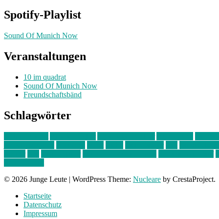
Spotify-Playlist
Sound Of Munich Now
Veranstaltungen
10 im quadrat
Sound Of Munich Now
Freundschaftsbänd
Schlagwörter
10 im Quadrat
Amelie Völker
Anastasia Trenkler
Ausstellung
bahnwär
junges münchen
Kolumne
kunst
Liebe
Lisi Wasmer
lmu
lost weeken
Kreiter
pop
Rita Argauer
Sound Of Munich Now
Stefanie Witterauf
s
Freundschaft
© 2026 Junge Leute
|
WordPress Theme:
Nucleare
by CrestaProject.
Startseite
Datenschutz
Impressum