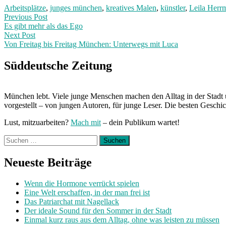
Arbeitsplätze
,
junges münchen
,
kreatives Malen
,
künstler
,
Leila Herr
Post
Previous
Previous Post
post:
Es gibt mehr als das Ego
navigation
Next Post
Von Freitag bis Freitag München: Unterwegs mit Luca
Next
Post:
Süddeutsche Zeitung
München lebt. Viele junge Menschen machen den Alltag in der Stadt 
vorgestellt – von jungen Autoren, für junge Leser. Die besten Geschi
Lust, mitzuarbeiten?
Mach mit
– dein Publikum wartet!
Suchen
nach:
Neueste Beiträge
Wenn die Hormone verrückt spielen
Eine Welt erschaffen, in der man frei ist
Das Patriarchat mit Nagellack
Der ideale Sound für den Sommer in der Stadt
Einmal kurz raus aus dem Alltag, ohne was leisten zu müssen