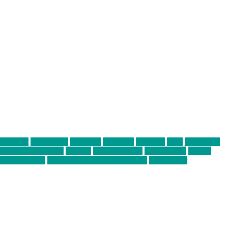
abend mit
farbenladen
feierwerk
fotografie
Hip-Hop
indie
junge leute
ens junge Kreative
neuland
ornella cosenza
Partnerschaft
Philipp
tag bis Freitag
von freitag bis freitag münchen
Zeichen der