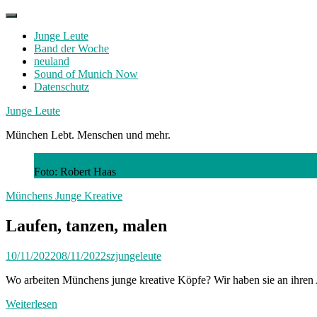
Skip
to
Junge Leute
content
Band der Woche
neuland
Sound of Munich Now
Datenschutz
Facebook
Twitter
Instagram
Junge Leute
München Lebt. Menschen und mehr.
Foto: Robert Haas
Münchens Junge Kreative
Laufen, tanzen, malen
10/11/2022
08/11/2022
szjungeleute
Wo arbeiten Münchens junge kreative Köpfe? Wir haben sie an ihren A
Weiterlesen