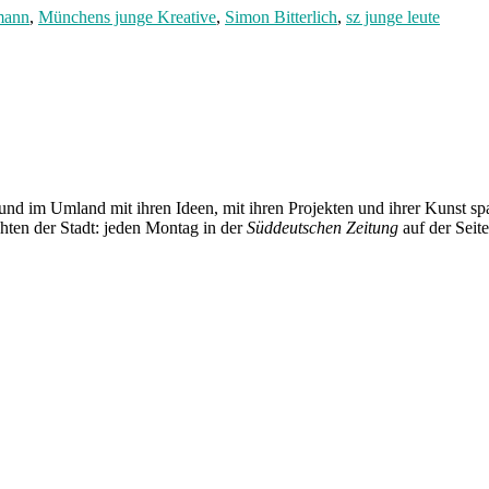
mann
,
Münchens junge Kreative
,
Simon Bitterlich
,
sz junge leute
und im Umland mit ihren Ideen, mit ihren Projekten und ihrer Kunst 
chten der Stadt: jeden Montag in der
Süddeutschen Zeitung
auf der Seit