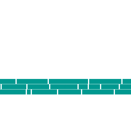
ter thiel
Band der Woche
Bei Krause zu Hause
Beziehungsweise
ein 
d
Louis Seibert
Max Fluder
mein münchen
milla
musik
München
Münch
usanne krause
sz
sz junge leute
szjungeleute
theresa parstorfer
Von Frei