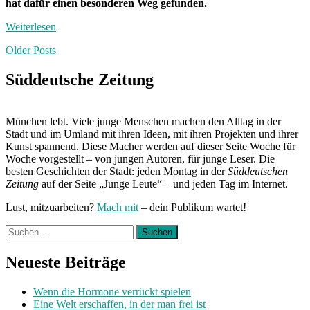
hat dafür einen besonderen Weg gefunden.
Weiterlesen
Posts
Older Posts
navigation
Süddeutsche Zeitung
München lebt. Viele junge Menschen machen den Alltag in der
Stadt und im Umland mit ihren Ideen, mit ihren Projekten und ihrer
Kunst spannend. Diese Macher werden auf dieser Seite Woche für
Woche vorgestellt – von jungen Autoren, für junge Leser. Die
besten Geschichten der Stadt: jeden Montag in der
Süddeutschen
Zeitung
auf der Seite „Junge Leute“ – und jeden Tag im Internet.
Lust, mitzuarbeiten?
Mach mit
– dein Publikum wartet!
Suchen
nach:
Neueste Beiträge
Wenn die Hormone verrückt spielen
Eine Welt erschaffen, in der man frei ist