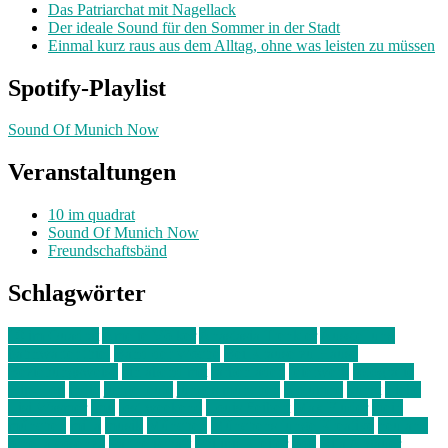
Das Patriarchat mit Nagellack
Der ideale Sound für den Sommer in der Stadt
Einmal kurz raus aus dem Alltag, ohne was leisten zu müssen
Spotify-Playlist
Sound Of Munich Now
Veranstaltungen
10 im quadrat
Sound Of Munich Now
Freundschaftsbänd
Schlagwörter
10 im Quadrat
Amelie Völker
Anastasia Trenkler
Ausstellung
bahnwärter thiel
Band der Woche
Bei Krause zu Hause
Beziehungsweise
ein abend mit
farbenladen
feierwerk
fotografie
Hip-Hop
indie
junge leute
junges münchen
Kolumne
kunst
Liebe
Lisi Wasmer
lmu
lost weekend
Louis Seibert
Max Fluder
mein
münchen
milla
musik
München
Münchens junge Kreative
neuland
ornella cosenza
Partnerschaft
Philipp Kreiter
pop
Rita Argauer