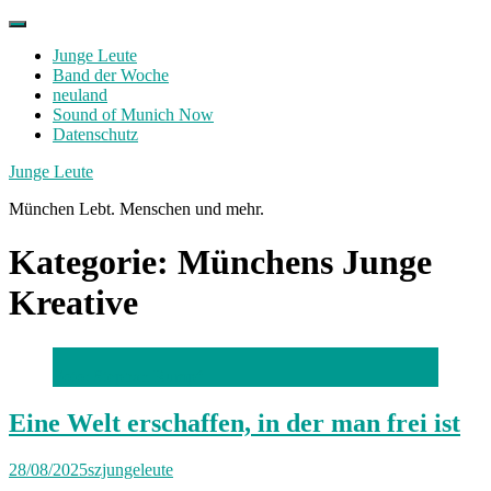
Skip
to
Junge Leute
content
Band der Woche
neuland
Sound of Munich Now
Datenschutz
Facebook
Twitter
Instagram
Junge Leute
München Lebt. Menschen und mehr.
Kategorie:
Münchens Junge
Kreative
Foto: Stephan Rumpf
Eine Welt erschaffen, in der man frei ist
28/08/2025
szjungeleute