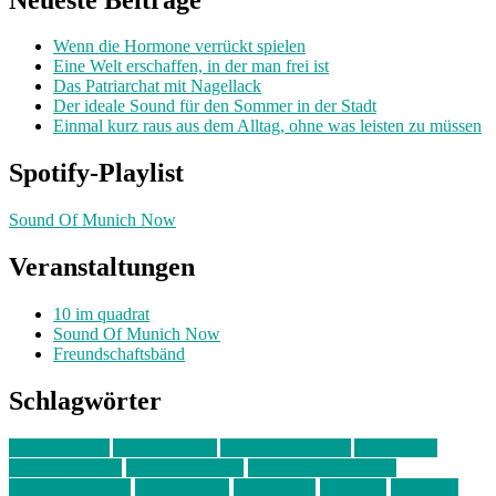
Wenn die Hormone verrückt spielen
Eine Welt erschaffen, in der man frei ist
Das Patriarchat mit Nagellack
Der ideale Sound für den Sommer in der Stadt
Einmal kurz raus aus dem Alltag, ohne was leisten zu müssen
Spotify-Playlist
Sound Of Munich Now
Veranstaltungen
10 im quadrat
Sound Of Munich Now
Freundschaftsbänd
Schlagwörter
10 im Quadrat
Amelie Völker
Anastasia Trenkler
Ausstellung
bahnwärter thiel
Band der Woche
Bei Krause zu Hause
Beziehungsweise
ein abend mit
farbenladen
feierwerk
fotografie