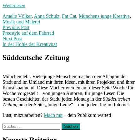
Weiterlesen
Amelie Völker
,
Anna Schulz
,
Fat Cat
,
Münchens junge Kreative
,
Musik und Malerei
Post
Previous
Previous Post
post:
Freestyle auf dem Fahrrad
navigation
Next Post
In der Höhle der Kreativität
Next
Post:
Süddeutsche Zeitung
München lebt. Viele junge Menschen machen den Alltag in der
Stadt und im Umland mit ihren Ideen, mit ihren Projekten und ihrer
Kunst spannend. Diese Macher werden auf dieser Seite Woche für
Woche vorgestellt – von jungen Autoren, für junge Leser. Die
besten Geschichten der Stadt: jeden Montag in der
Süddeutschen
Zeitung
auf der Seite „Junge Leute“ – und jeden Tag im Internet.
Lust, mitzuarbeiten?
Mach mit
– dein Publikum wartet!
Suchen
nach:
Neueste Beiträge