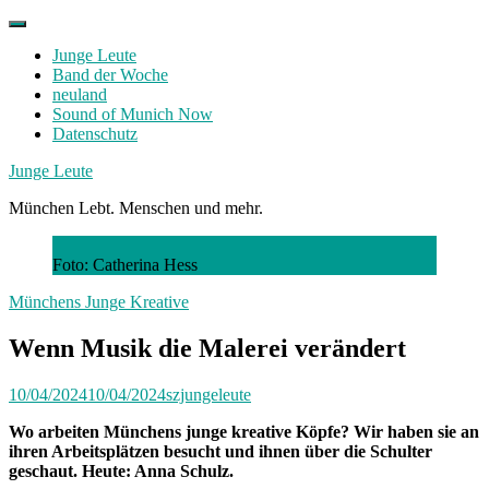
Skip
to
Junge Leute
content
Band der Woche
neuland
Sound of Munich Now
Datenschutz
Facebook
Twitter
Instagram
Junge Leute
München Lebt. Menschen und mehr.
Foto: Catherina Hess
Münchens Junge Kreative
Wenn Musik die Malerei verändert
10/04/2024
10/04/2024
szjungeleute
Wo arbeiten Münchens junge kreative Köpfe? Wir haben sie an
ihren Arbeitsplätzen besucht und ihnen über die Schulter
geschaut. Heute: Anna Schulz.