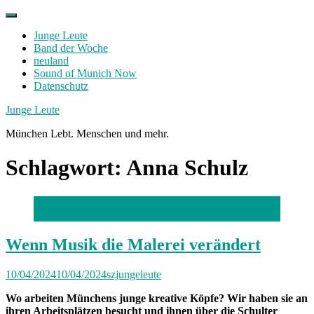
Skip
to
Junge Leute
content
Band der Woche
neuland
Sound of Munich Now
Datenschutz
Facebook
Twitter
Instagram
Junge Leute
München Lebt. Menschen und mehr.
Schlagwort:
Anna Schulz
Foto: Catherina Hess
Wenn Musik die Malerei verändert
10/04/2024
10/04/2024
szjungeleute
Wo arbeiten Münchens junge kreative Köpfe? Wir haben sie an
ihren Arbeitsplätzen besucht und ihnen über die Schulter