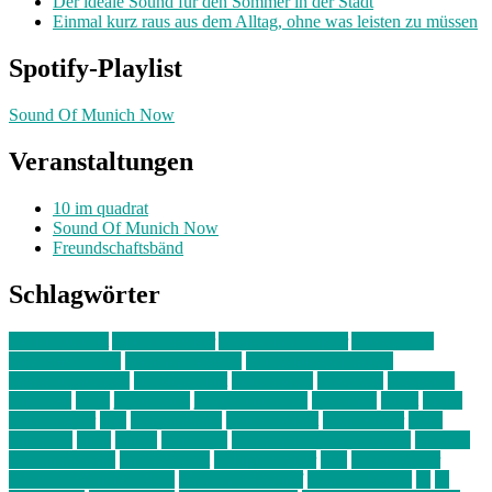
Der ideale Sound für den Sommer in der Stadt
Einmal kurz raus aus dem Alltag, ohne was leisten zu müssen
Spotify-Playlist
Sound Of Munich Now
Veranstaltungen
10 im quadrat
Sound Of Munich Now
Freundschaftsbänd
Schlagwörter
10 im Quadrat
Amelie Völker
Anastasia Trenkler
Ausstellung
bahnwärter thiel
Band der Woche
Bei Krause zu Hause
Beziehungsweise
ein abend mit
farbenladen
feierwerk
fotografie
Hip-Hop
indie
junge leute
junges münchen
Kolumne
kunst
Liebe
Lisi Wasmer
lmu
lost weekend
Louis Seibert
Max Fluder
mein
münchen
milla
musik
München
Münchens junge Kreative
neuland
ornella cosenza
Partnerschaft
Philipp Kreiter
pop
Rita Argauer
Sound Of Munich Now
Stefanie Witterauf
susanne krause
sz
sz