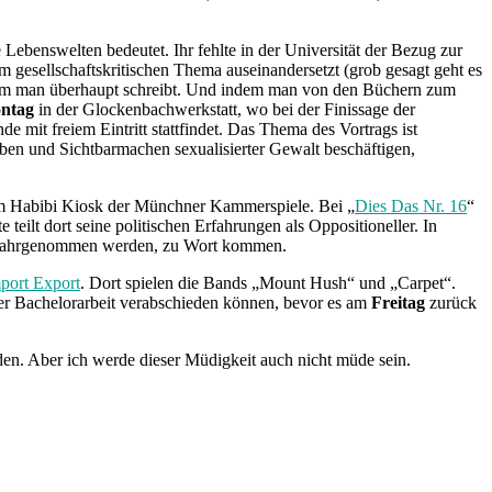
Lebenswelten bedeutet. Ihr fehlte in der Universität der Bezug zur
gesellschaftskritischen Thema auseinandersetzt (grob gesagt geht es
warum man überhaupt schreibt. Und indem man von den Büchern zum
ntag
in der Glockenbachwerkstatt, wo bei der Finissage der
de mit freiem Eintritt stattfindet. Das Thema des Vortrags ist
en und Sichtbarmachen sexualisierter Gewalt beschäftigen,
 im Habibi Kiosk der Münchner Kammerspiele. Bei „
Dies Das Nr. 16
“
ilt dort seine politischen Erfahrungen als Oppositioneller. In
de wahrgenommen werden, zu Wort kommen.
port Export
. Dort spielen die Bands „Mount Hush“ und „Carpet“.
er Bachelorarbeit verabschieden können, bevor es am
Freitag
zurück
rden. Aber ich werde dieser Müdigkeit auch nicht müde sein.