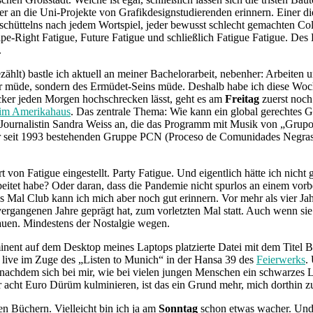
er an die Uni-Projekte von Grafikdesignstudierenden erinnern. Einer die
schüttelns nach jedem Wortspiel, jeder bewusst schlecht gemachten Col
-Right Fatigue, Future Fatigue und schließlich Fatigue Fatigue. Des 
.
lt) bastle ich aktuell an meiner Bachelorarbeit, nebenher: Arbeiten un
ht nur müde, sondern des Ermüdet-Seins müde. Deshalb habe ich diese 
cker jeden Morgen hochschrecken lässt, geht es am
Freitag
zuerst noch
 im Amerikahaus
. Das zentrale Thema: Wie kann ein global gerechtes G
ie Journalistin Sandra Weiss an, die das Programm mit Musik von „Grup
 seit 1993 bestehenden Gruppe PCN (Proceso de Comunidades Negras), 
 von Fatigue eingestellt. Party Fatigue. Und eigentlich hätte ich nic
beitet habe? Oder daran, dass die Pandemie nicht spurlos an einem vorb
s Mal Club kann ich mich aber noch gut erinnern. Vor mehr als vier Ja
rgangenen Jahre geprägt hat, zum vorletzten Mal statt. Auch wenn sie fü
chauen. Mindestens der Nostalgie wegen.
minent auf dem Desktop meines Laptops platzierte Datei mit dem Titel B
uch live im Zuge des „Listen to Munich“ in der Hansa 39 des
Feierwerks
.
nachdem sich bei mir, wie bei vielen jungen Menschen ein schwarzes Lo
cht Euro Dürüm kulminieren, ist das ein Grund mehr, mich dorthin z
en Büchern. Vielleicht bin ich ja am
Sonntag
schon etwas wacher. Und vi