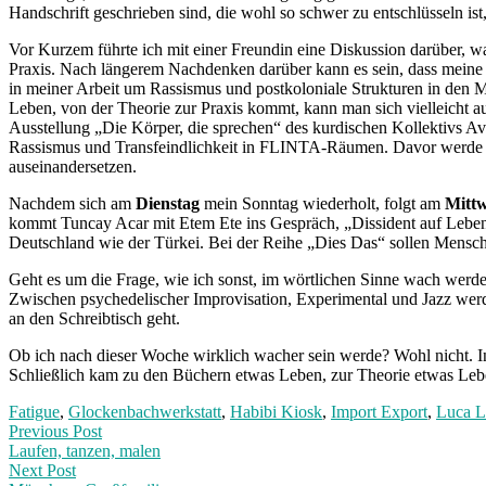
Handschrift geschrieben sind, die wohl so schwer zu entschlüsseln ist,
Vor Kurzem führte ich mit einer Freundin eine Diskussion darüber, wa
Praxis. Nach längerem Nachdenken darüber kann es sein, dass meine 
in meiner Arbeit um Rassismus und postkoloniale Strukturen in den
Leben, von der Theorie zur Praxis kommt, kann man sich vielleicht 
Ausstellung „Die Körper, die sprechen“ des kurdischen Kollektivs Av
Rassismus und Transfeindlichkeit in FLINTA-Räumen. Davor werde ich
auseinandersetzen.
Nachdem sich am
Dienstag
mein Sonntag wiederholt, folgt am
Mitt
kommt Tuncay Acar mit Etem Ete ins Gespräch, „Dissident auf Lebensze
Deutschland wie der Türkei. Bei der Reihe „Dies Das“ sollen Mens
Geht es um die Frage, wie ich sonst, im wörtlichen Sinne wach werde
Zwischen psychedelischer Improvisation, Experimental und Jazz werd
an den Schreibtisch geht.
Ob ich nach dieser Woche wirklich wacher sein werde? Wohl nicht. Inp
Schließlich kam zu den Büchern etwas Leben, zur Theorie etwas Leb
Fatigue
,
Glockenbachwerkstatt
,
Habibi Kiosk
,
Import Export
,
Luca L
Post
Previous
Previous Post
post:
Laufen, tanzen, malen
navigation
Next Post