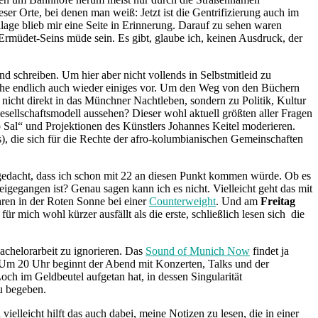
ser Orte, bei denen man weiß: Jetzt ist die Gentrifizierung auch im
lage blieb mir eine Seite in Erinnerung. Darauf zu sehen waren
Ermüdet-Seins müde sein. Es gibt, glaube ich, keinen Ausdruck, der
d schreiben. Um hier aber nicht vollends in Selbstmitleid zu
Woche endlich auch wieder einiges vor. Um den Weg von den Büchern
 nicht direkt in das Münchner Nachtleben, sondern zu Politik, Kultur
esellschaftsmodell aussehen? Dieser wohl aktuell größten aller Fragen
o Sal“ und Projektionen des Künstlers Johannes Keitel moderieren.
die sich für die Rechte der afro-kolumbianischen Gemeinschaften
ht gedacht, dass ich schon mit 22 an diesen Punkt kommen würde. Ob es
eigegangen ist? Genau sagen kann ich es nicht. Vielleicht geht das mit
hren in der Roten Sonne bei einer
Counterweight
. Und am
Freitag
r mich wohl kürzer ausfällt als die erste, schließlich lesen sich die
achelorarbeit zu ignorieren. Das
Sound of Munich Now
findet ja
 Um 20 Uhr beginnt der Abend mit Konzerten, Talks und der
ch im Geldbeutel aufgetan hat, in dessen Singularität
u begeben.
elleicht hilft das auch dabei, meine Notizen zu lesen, die in einer