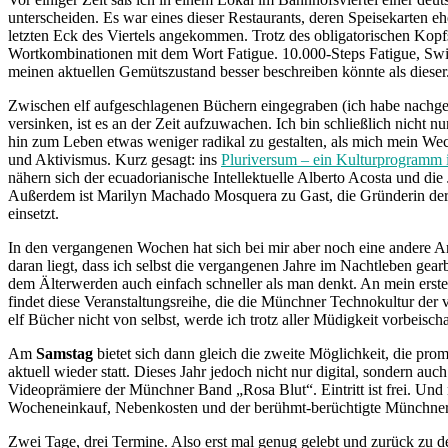
unterscheiden. Es war eines dieser Restaurants, deren Speisekarten eh
letzten Eck des Viertels angekommen. Trotz des obligatorischen Kopf
Wortkombinationen mit dem Wort Fatigue. 10.000-Steps Fatigue, Swipe
meinen aktuellen Gemütszustand besser beschreiben könnte als dieser
Zwischen elf aufgeschlagenen Büchern eingegraben (ich habe nachgezäh
versinken, ist es an der Zeit aufzuwachen. Ich bin schließlich nic
hin zum Leben etwas weniger radikal zu gestalten, als mich mein We
und Aktivismus. Kurz gesagt: ins
Pluriversum – ein Kulturprogramm
nähern sich der ecuadorianische Intellektuelle Alberto Acosta und d
Außerdem ist Marilyn Machado Mosquera zu Gast, die Gründerin der
einsetzt.
In den vergangenen Wochen hat sich bei mir aber noch eine andere Art
daran liegt, dass ich selbst die vergangenen Jahre im Nachtleben gear
dem Älterwerden auch einfach schneller als man denkt. An mein erste
findet diese Veranstaltungsreihe, die die Münchner Technokultur der ve
elf Bücher nicht von selbst, werde ich trotz aller Müdigkeit vorbeis
Am
Samstag
bietet sich dann gleich die zweite Möglichkeit, die pro
aktuell wieder statt. Dieses Jahr jedoch nicht nur digital, sondern a
Videoprämiere der Münchner Band „Rosa Blut“. Eintritt ist frei. Und 
Wocheneinkauf, Nebenkosten und der berühmt-berüchtigte Münchner a
Zwei Tage, drei Termine. Also erst mal genug gelebt und zurück zu d