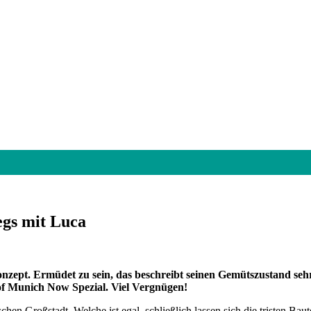
egs mit Luca
zept. Ermüdet zu sein, das beschreibt seinen Gemütszustand sehr 
 of Munich Now Spezial. Viel Vergnügen!
tschen Großstadt. Welche ist egal, schließlich lassen sich die tristen