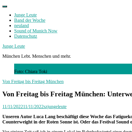
Skip
to
Junge Leute
content
Band der Woche
neuland
Sound of Munich Now
Datenschutz
Facebook
Twitter
Instagram
Junge Leute
München Lebt. Menschen und mehr.
Foto: Chiara Toki
Von Freitag bis Freitag München
Von Freitag bis Freitag München: Unterw
11/11/2022
11/11/2022
szjungeleute
Unseren Autor Luca Lang beschäftigt diese Woche das Fatiguekon
Counterweight in der Roten Sonne ist. Oder das Festival Sound
Vor einiger Zeit saß ich in einem Lokal im Bahnhofsviertel einer deu