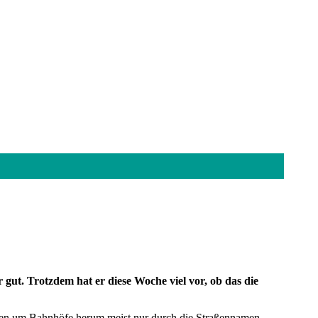
gut. Trotzdem hat er diese Woche viel vor, ob das die
 Bauten um Bahnhöfe herum meist nur durch die Straßennamen