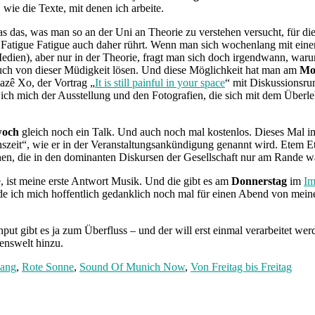
 wie die Texte, mit denen ich arbeite.
s das, was man so an der Uni an Theorie zu verstehen versucht, für die 
Fatigue Fatigue auch daher rührt. Wenn man sich wochenlang mit einem 
 Medien), aber nur in der Theorie, fragt man sich doch irgendwann, 
auch von dieser Müdigkeit lösen. Und diese Möglichkeit hat man am
Mo
azê Xo, der Vortrag „
It is still painful in your space
“ mit Diskussionsrun
 mich der Ausstellung und den Fotografien, die sich mit dem Überleb
woch
gleich noch ein Talk. Und auch noch mal kostenlos. Dieses Mal
it“, wie er in der Veranstaltungsankündigung genannt wird. Etem Ete te
chen, die in den dominanten Diskursen der Gesellschaft nur am Ran
, ist meine erste Antwort Musik. Und die gibt es am
Donnerstag
im
Im
e ich mich hoffentlich gedanklich noch mal für einen Abend von mein
ut gibt es ja zum Überfluss – und der will erst einmal verarbeitet we
enswelt hinzu.
ang
,
Rote Sonne
,
Sound Of Munich Now
,
Von Freitag bis Freitag