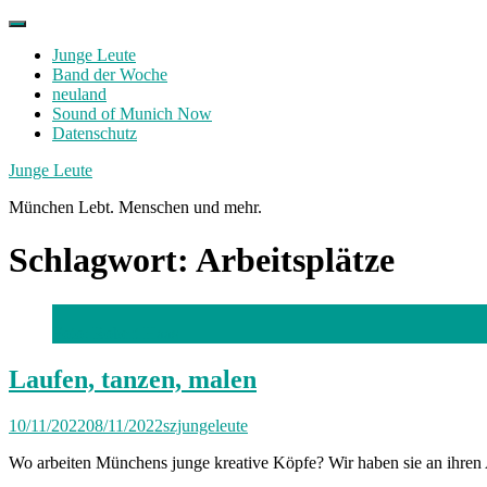
Skip
to
Junge Leute
content
Band der Woche
neuland
Sound of Munich Now
Datenschutz
Facebook
Twitter
Instagram
Junge Leute
München Lebt. Menschen und mehr.
Schlagwort:
Arbeitsplätze
Foto: Robert Haas
Laufen, tanzen, malen
10/11/2022
08/11/2022
szjungeleute
Wo arbeiten Münchens junge kreative Köpfe? Wir haben sie an ihren A