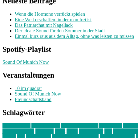
Neueste Beiträge
Wenn die Hormone verrückt spielen
Eine Welt erschaffen, in der man frei ist
Das Patriarchat mit Nagellack
Der ideale Sound für den Sommer in der Stadt
Einmal kurz raus aus dem Alltag, ohne was leisten zu müssen
Spotify-Playlist
Sound Of Munich Now
Veranstaltungen
10 im quadrat
Sound Of Munich Now
Freundschaftsbänd
Schlagwörter
10 im Quadrat
Amelie Völker
Anastasia Trenkler
Ausstellung
bahnwär
junges münchen
Kolumne
kunst
Liebe
Lisi Wasmer
lmu
lost weeken
Kreiter
pop
Rita Argauer
Sound Of Munich Now
Stefanie Witterauf
s