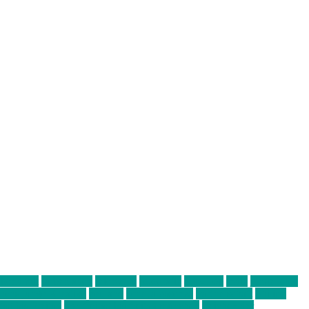
abend mit
farbenladen
feierwerk
fotografie
Hip-Hop
indie
junge leute
ens junge Kreative
neuland
ornella cosenza
Partnerschaft
Philipp
tag bis Freitag
von freitag bis freitag münchen
Zeichen der