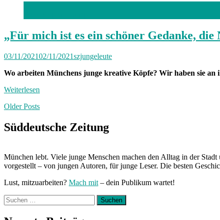
Foto: Stephan Rumpf
„Für mich ist es ein schöner Gedanke, die
03/11/2021
02/11/2021
szjungeleute
Wo arbeiten Münchens junge kreative Köpfe? Wir haben sie an i
Weiterlesen
Posts
Older Posts
navigation
Süddeutsche Zeitung
München lebt. Viele junge Menschen machen den Alltag in der Stadt 
vorgestellt – von jungen Autoren, für junge Leser. Die besten Geschi
Lust, mitzuarbeiten?
Mach mit
– dein Publikum wartet!
Suchen
nach: