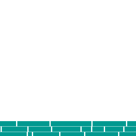
ter thiel
Band der Woche
Bei Krause zu Hause
Beziehungsweise
ein 
d
Louis Seibert
Max Fluder
mein münchen
milla
musik
München
Münch
usanne krause
sz
sz junge leute
szjungeleute
theresa parstorfer
Von Frei