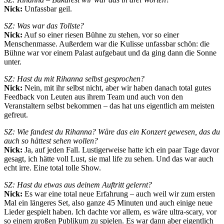
Nick:
Unfassbar geil.
SZ: Was war das Tollste?
Nick:
Auf so einer riesen Bühne zu stehen, vor so einer
Menschenmasse. Außerdem war die Kulisse unfassbar schön: die
Bühne war vor einem Palast aufgebaut und da ging dann die Sonne
unter.
SZ: Hast du mit Rihanna selbst gesprochen?
Nick:
Nein, mit ihr selbst nicht, aber wir haben danach total gutes
Feedback von Leuten aus ihrem Team und auch von den
Veranstaltern selbst bekommen – das hat uns eigentlich am meisten
gefreut.
SZ: Wie fandest du Rihanna? Wäre das ein Konzert gewesen, das du
auch so hättest sehen wollen?
Nick:
Ja, auf jeden Fall. Lustigerweise hatte ich ein paar Tage davor
gesagt, ich hätte voll Lust, sie mal life zu sehen. Und das war auch
echt irre. Eine total tolle Show.
SZ: Hast du etwas aus deinem Auftritt gelernt?
Nick:
Es war eine total neue Erfahrung – auch weil wir zum ersten
Mal ein längeres Set, also ganze 45 Minuten und auch einige neue
Lieder gespielt haben. Ich dachte vor allem, es wäre ultra-scary, vor
so einem großen Publikum zu spielen. Es war dann aber eigentlich