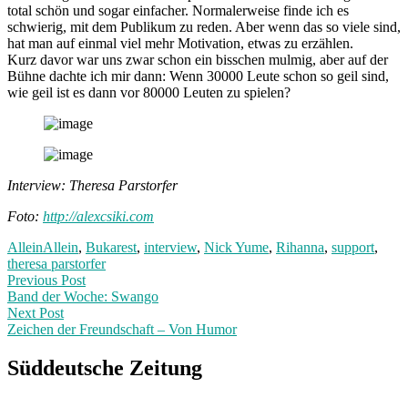
total schön und sogar einfacher. Normalerweise finde ich es
schwierig, mit dem Publikum zu reden. Aber wenn das so viele sind,
hat man auf einmal viel mehr Motivation, etwas zu erzählen.
Kurz davor war uns zwar schon ein bisschen mulmig, aber auf der
Bühne dachte ich mir dann: Wenn 30000 Leute schon so geil sind,
wie geil ist es dann vor 80000 Leuten zu spielen?
Interview: Theresa Parstorfer
Foto:
http://alexcsiki.com
AlleinAllein
,
Bukarest
,
interview
,
Nick Yume
,
Rihanna
,
support
,
theresa parstorfer
Post
Previous
Previous Post
post:
Band der Woche: Swango
navigation
Next Post
Zeichen der Freundschaft – Von Humor
Next
Post:
Süddeutsche Zeitung