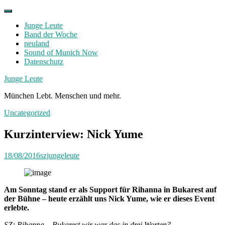
Skip
to
Junge Leute
content
Band der Woche
neuland
Sound of Munich Now
Datenschutz
Facebook
Twitter
Instagram
Junge Leute
München Lebt. Menschen und mehr.
Uncategorized
Kurzinterview: Nick Yume
18/08/2016
szjungeleute
Am Sonntag stand er als Support für Rihanna in Bukarest auf
der Bühne – heute erzählt uns Nick Yume, wie er dieses Event
erlebte.
SZ: Rihanna – Bukarest wir war das in drei Worten?