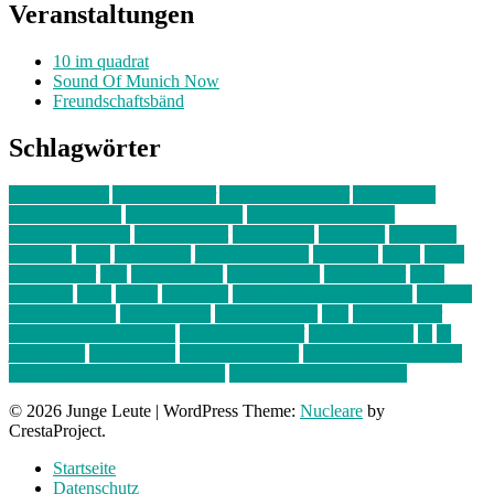
Veranstaltungen
10 im quadrat
Sound Of Munich Now
Freundschaftsbänd
Schlagwörter
10 im Quadrat
Amelie Völker
Anastasia Trenkler
Ausstellung
bahnwärter thiel
Band der Woche
Bei Krause zu Hause
Beziehungsweise
ein abend mit
farbenladen
feierwerk
fotografie
Hip-Hop
indie
junge leute
junges münchen
Kolumne
kunst
Liebe
Lisi Wasmer
lmu
lost weekend
Louis Seibert
Max Fluder
mein
münchen
milla
musik
München
Münchens junge Kreative
neuland
ornella cosenza
Partnerschaft
Philipp Kreiter
pop
Rita Argauer
Sound Of Munich Now
Stefanie Witterauf
susanne krause
sz
sz
junge leute
szjungeleute
theresa parstorfer
Von Freitag bis Freitag
von freitag bis freitag münchen
Zeichen der Freundschaft
© 2026 Junge Leute
|
WordPress Theme:
Nucleare
by
CrestaProject.
Startseite
Datenschutz