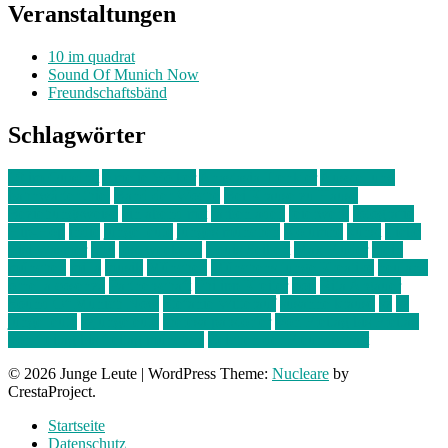
Veranstaltungen
10 im quadrat
Sound Of Munich Now
Freundschaftsbänd
Schlagwörter
10 im Quadrat
Amelie Völker
Anastasia Trenkler
Ausstellung
bahnwärter thiel
Band der Woche
Bei Krause zu Hause
Beziehungsweise
ein abend mit
farbenladen
feierwerk
fotografie
Hip-Hop
indie
junge leute
junges münchen
Kolumne
kunst
Liebe
Lisi Wasmer
lmu
lost weekend
Louis Seibert
Max Fluder
mein
münchen
milla
musik
München
Münchens junge Kreative
neuland
ornella cosenza
Partnerschaft
Philipp Kreiter
pop
Rita Argauer
Sound Of Munich Now
Stefanie Witterauf
susanne krause
sz
sz
junge leute
szjungeleute
theresa parstorfer
Von Freitag bis Freitag
von freitag bis freitag münchen
Zeichen der Freundschaft
© 2026 Junge Leute
|
WordPress Theme:
Nucleare
by
CrestaProject.
Startseite
Datenschutz