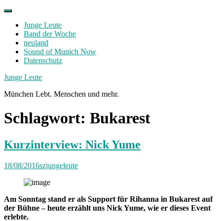
Skip
to
Junge Leute
content
Band der Woche
neuland
Sound of Munich Now
Datenschutz
Facebook
Twitter
Instagram
Junge Leute
München Lebt. Menschen und mehr.
Schlagwort:
Bukarest
Kurzinterview: Nick Yume
18/08/2016
szjungeleute
Am Sonntag stand er als Support für Rihanna in Bukarest auf
der Bühne – heute erzählt uns Nick Yume, wie er dieses Event
erlebte.