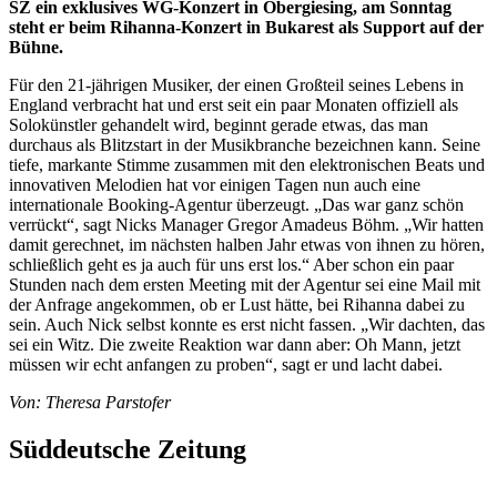
SZ ein exklusives WG-Konzert in Obergiesing, am Sonntag
steht er beim Rihanna-Konzert in Bukarest als Support auf der
Bühne.
Für den 21-jährigen Musiker, der einen Großteil seines Lebens in
England verbracht hat und erst seit ein paar Monaten offiziell als
Solokünstler gehandelt wird, beginnt gerade etwas, das man
durchaus als Blitzstart in der Musikbranche bezeichnen kann. Seine
tiefe, markante Stimme zusammen mit den elektronischen Beats und
innovativen Melodien hat vor einigen Tagen nun auch eine
internationale Booking-Agentur überzeugt. „Das war ganz schön
verrückt“, sagt Nicks Manager Gregor Amadeus Böhm. „Wir hatten
damit gerechnet, im nächsten halben Jahr etwas von ihnen zu hören,
schließlich geht es ja auch für uns erst los.“ Aber schon ein paar
Stunden nach dem ersten Meeting mit der Agentur sei eine Mail mit
der Anfrage angekommen, ob er Lust hätte, bei Rihanna dabei zu
sein. Auch Nick selbst konnte es erst nicht fassen. „Wir dachten, das
sei ein Witz. Die zweite Reaktion war dann aber: Oh Mann, jetzt
müssen wir echt anfangen zu proben“, sagt er und lacht dabei.
Von: Theresa Parstofer
Süddeutsche Zeitung