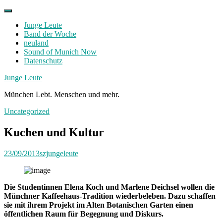
Skip
to
Junge Leute
content
Band der Woche
neuland
Sound of Munich Now
Datenschutz
Facebook
Twitter
Instagram
Junge Leute
München Lebt. Menschen und mehr.
Uncategorized
Kuchen und Kultur
23/09/2013
szjungeleute
Die Studentinnen Elena Koch und Marlene Deichsel wollen die
Münchner Kaffeehaus-Tradition wiederbeleben. Dazu schaffen
sie mit ihrem Projekt im Alten Botanischen Garten einen
öffentlichen Raum für Begegnung und Diskurs.