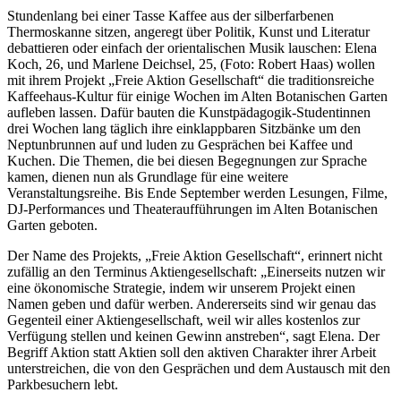
Stundenlang bei einer Tasse Kaffee aus der silberfarbenen
Thermoskanne sitzen, angeregt über Politik, Kunst und Literatur
debattieren oder einfach der orientalischen Musik lauschen: Elena
Koch, 26, und Marlene Deichsel, 25, (Foto: Robert Haas) wollen
mit ihrem Projekt „Freie Aktion Gesellschaft“ die traditionsreiche
Kaffeehaus-Kultur für einige Wochen im Alten Botanischen Garten
aufleben lassen. Dafür bauten die Kunstpädagogik-Studentinnen
drei Wochen lang täglich ihre einklappbaren Sitzbänke um den
Neptunbrunnen auf und luden zu Gesprächen bei Kaffee und
Kuchen. Die Themen, die bei diesen Begegnungen zur Sprache
kamen, dienen nun als Grundlage für eine weitere
Veranstaltungsreihe. Bis Ende September werden Lesungen, Filme,
DJ-Performances und Theateraufführungen im Alten Botanischen
Garten geboten.
Der Name des Projekts, „Freie Aktion Gesellschaft“, erinnert nicht
zufällig an den Terminus Aktiengesellschaft: „Einerseits nutzen wir
eine ökonomische Strategie, indem wir unserem Projekt einen
Namen geben und dafür werben. Andererseits sind wir genau das
Gegenteil einer Aktiengesellschaft, weil wir alles kostenlos zur
Verfügung stellen und keinen Gewinn anstreben“, sagt Elena. Der
Begriff Aktion statt Aktien soll den aktiven Charakter ihrer Arbeit
unterstreichen, die von den Gesprächen und dem Austausch mit den
Parkbesuchern lebt.