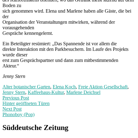
Boden zu
sich genommen wird. Elena und Marlene haben alle Gäste, die bei
der
Organisation der Veranstaltungen mitwirken, während der
vorausgehenden
Gespräche kennengelernt.
Ein Beteiligter resümiert: „Das Spannende ist vor allem die
direkte Interaktion mit den Parkbesuchern. Im Laufe des Projekts
wurde dieser
erst zum Gesprächspartner und dann zum mitbestimmenden
Akteur.“
Jenny Stern
Alter botanischer Garten
,
Elena Koch
,
Freie Aktion Gesellschaft
,
Jenny Stern
,
Kaffeehaus-Kultur
,
Marlene Deichsel
Post
Previous
Previous Post
post:
Hinter geöffneten Türen
navigation
Next Post
Phonoboy (Pop)
Next
Post:
Süddeutsche Zeitung