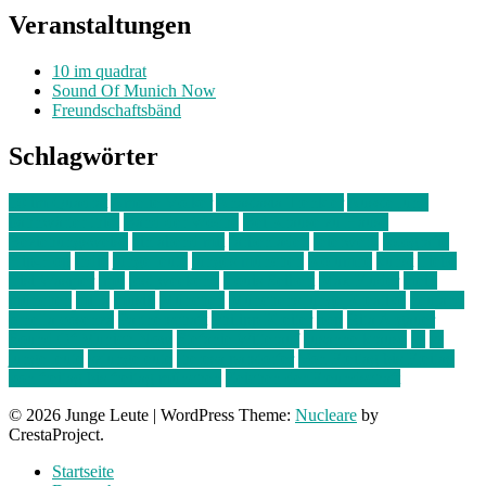
Veranstaltungen
10 im quadrat
Sound Of Munich Now
Freundschaftsbänd
Schlagwörter
10 im Quadrat
Amelie Völker
Anastasia Trenkler
Ausstellung
bahnwärter thiel
Band der Woche
Bei Krause zu Hause
Beziehungsweise
ein abend mit
farbenladen
feierwerk
fotografie
Hip-Hop
indie
junge leute
junges münchen
Kolumne
kunst
Liebe
Lisi Wasmer
lmu
lost weekend
Louis Seibert
Max Fluder
mein
münchen
milla
musik
München
Münchens junge Kreative
neuland
ornella cosenza
Partnerschaft
Philipp Kreiter
pop
Rita Argauer
Sound Of Munich Now
Stefanie Witterauf
susanne krause
sz
sz
junge leute
szjungeleute
theresa parstorfer
Von Freitag bis Freitag
von freitag bis freitag münchen
Zeichen der Freundschaft
© 2026 Junge Leute
|
WordPress Theme:
Nucleare
by
CrestaProject.
Startseite