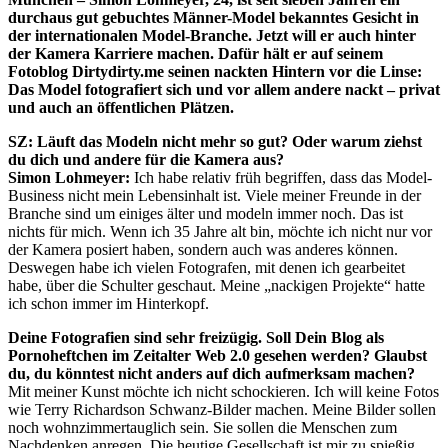
durchaus gut gebuchtes Männer-Model bekanntes Gesicht in
der internationalen Model-Branche. Jetzt will er auch hinter
der Kamera Karriere machen. Dafür hält er auf seinem
Fotoblog Dirtydirty.me seinen nackten Hintern vor die Linse:
Das Model fotografiert sich und vor allem andere nackt – privat
und auch an öffentlichen Plätzen.
SZ: Läuft das Modeln nicht mehr so gut? Oder warum ziehst
du dich und andere für die Kamera aus?
Simon Lohmeyer:
Ich habe relativ früh begriffen, dass das Model-
Business nicht mein Lebensinhalt ist. Viele meiner Freunde in der
Branche sind um einiges älter und modeln immer noch. Das ist
nichts für mich. Wenn ich 35 Jahre alt bin, möchte ich nicht nur vor
der Kamera posiert haben, sondern auch was anderes können.
Deswegen habe ich vielen Fotografen, mit denen ich gearbeitet
habe, über die Schulter geschaut. Meine „nackigen Projekte“ hatte
ich schon immer im Hinterkopf.
Deine Fotografien sind sehr freizügig. Soll Dein Blog als
Pornoheftchen im Zeitalter Web 2.0 gesehen werden? Glaubst
du, du könntest nicht anders auf dich aufmerksam machen?
Mit meiner Kunst möchte ich nicht schockieren. Ich will keine Fotos
wie Terry Richardson Schwanz-Bilder machen. Meine Bilder sollen
noch wohnzimmertauglich sein. Sie sollen die Menschen zum
Nachdenken anregen. Die heutige Gesellschaft ist mir zu spießig