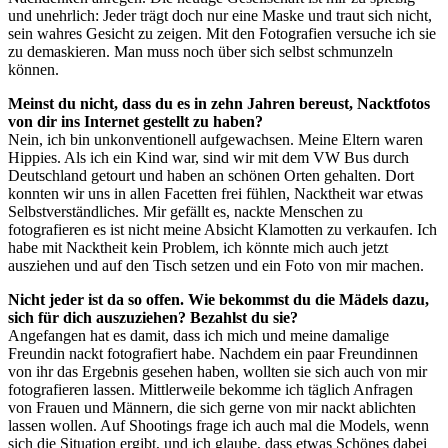
und unehrlich: Jeder trägt doch nur eine Maske und traut sich nicht,
sein wahres Gesicht zu zeigen. Mit den Fotografien versuche ich sie
zu demaskieren. Man muss noch über sich selbst schmunzeln
können.
Meinst du nicht, dass du es in zehn Jahren bereust, Nacktfotos
von dir ins Internet gestellt zu haben?
Nein, ich bin unkonventionell aufgewachsen. Meine Eltern waren
Hippies. Als ich ein Kind war, sind wir mit dem VW Bus durch
Deutschland getourt und haben an schönen Orten gehalten. Dort
konnten wir uns in allen Facetten frei fühlen, Nacktheit war etwas
Selbstverständliches. Mir gefällt es, nackte Menschen zu
fotografieren es ist nicht meine Absicht Klamotten zu verkaufen. Ich
habe mit Nacktheit kein Problem, ich könnte mich auch jetzt
ausziehen und auf den Tisch setzen und ein Foto von mir machen.
Nicht jeder ist da so offen. Wie bekommst du die Mädels dazu,
sich für dich auszuziehen? Bezahlst du sie?
Angefangen hat es damit, dass ich mich und meine damalige
Freundin nackt fotografiert habe. Nachdem ein paar Freundinnen
von ihr das Ergebnis gesehen haben, wollten sie sich auch von mir
fotografieren lassen. Mittlerweile bekomme ich täglich Anfragen
von Frauen und Männern, die sich gerne von mir nackt ablichten
lassen wollen. Auf Shootings frage ich auch mal die Models, wenn
sich die Situation ergibt, und ich glaube, dass etwas Schönes dabei