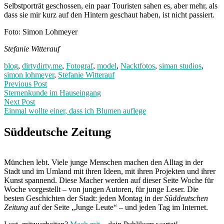
Selbstporträt geschossen, ein paar Touristen sahen es, aber mehr, als
dass sie mir kurz auf den Hintern geschaut haben, ist nicht passiert.
Foto: Simon Lohmeyer
Stefanie Witterauf
blog
,
dirtydirty.me
,
Fotograf
,
model
,
Nacktfotos
,
siman studios
,
simon lohmeyer
,
Stefanie Witterauf
Post
Previous
Previous Post
post:
Sternenkunde im Hauseingang
navigation
Next Post
Einmal wollte einer, dass ich Blumen auflege
Next
Post:
Süddeutsche Zeitung
München lebt. Viele junge Menschen machen den Alltag in der
Stadt und im Umland mit ihren Ideen, mit ihren Projekten und ihrer
Kunst spannend. Diese Macher werden auf dieser Seite Woche für
Woche vorgestellt – von jungen Autoren, für junge Leser. Die
besten Geschichten der Stadt: jeden Montag in der
Süddeutschen
Zeitung
auf der Seite „Junge Leute“ – und jeden Tag im Internet.