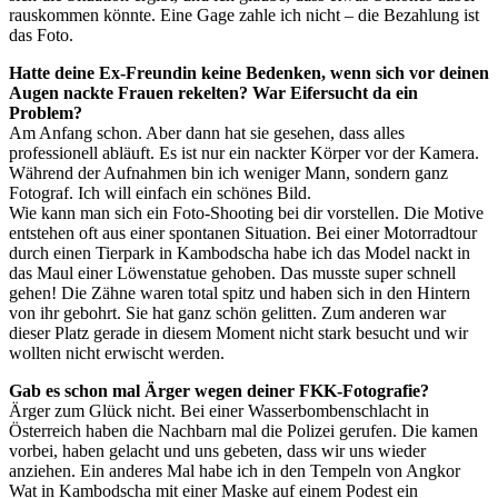
rauskommen könnte. Eine Gage zahle ich nicht – die Bezahlung ist
das Foto.
Hatte deine Ex-Freundin keine Bedenken, wenn sich vor deinen
Augen nackte Frauen rekelten? War Eifersucht da ein
Problem?
Am Anfang schon. Aber dann hat sie gesehen, dass alles
professionell abläuft. Es ist nur ein nackter Körper vor der Kamera.
Während der Aufnahmen bin ich weniger Mann, sondern ganz
Fotograf. Ich will einfach ein schönes Bild.
Wie kann man sich ein Foto-Shooting bei dir vorstellen. Die Motive
entstehen oft aus einer spontanen Situation. Bei einer Motorradtour
durch einen Tierpark in Kambodscha habe ich das Model nackt in
das Maul einer Löwenstatue gehoben. Das musste super schnell
gehen! Die Zähne waren total spitz und haben sich in den Hintern
von ihr gebohrt. Sie hat ganz schön gelitten. Zum anderen war
dieser Platz gerade in diesem Moment nicht stark besucht und wir
wollten nicht erwischt werden.
Gab es schon mal Ärger wegen deiner FKK-Fotografie?
Ärger zum Glück nicht. Bei einer Wasserbombenschlacht in
Österreich haben die Nachbarn mal die Polizei gerufen. Die kamen
vorbei, haben gelacht und uns gebeten, dass wir uns wieder
anziehen. Ein anderes Mal habe ich in den Tempeln von Angkor
Wat in Kambodscha mit einer Maske auf einem Podest ein