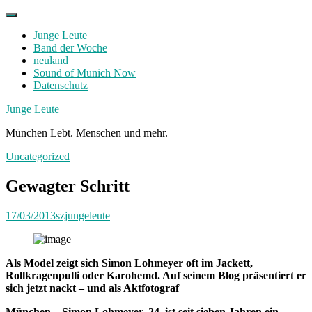
Skip
to
Junge Leute
content
Band der Woche
neuland
Sound of Munich Now
Datenschutz
Facebook
Twitter
Instagram
Junge Leute
München Lebt. Menschen und mehr.
Uncategorized
Gewagter Schritt
17/03/2013
szjungeleute
Als Model zeigt sich Simon Lohmeyer oft im Jackett,
Rollkragenpulli oder Karohemd. Auf seinem Blog präsentiert er
sich jetzt nackt – und als Aktfotograf
München – Simon Lohmeyer, 24, ist seit sieben Jahren ein