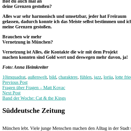
Bist du auch mal an
deine Grenzen gestoßen?
Alles war sehr harmonisch und umsetzbar, jeder hat Freiraum
gelassen, dadurch konnte ich das Meiste selbst bestimmen und ich
meine Grenzen gestoßen.
Brauchen wir mehr
Vernetzung in München?
Vernetzung ist Alles, die Kontakte die wir mit dem Projekt
machen konnten sind Gold wert und deswegen mehr davon, ja!
Foto: Anna Heimkreiter
10imquadrat
,
außenwelt
,
bild
,
charaktere
,
fühlen
,
jazz
,
loriia
,
lotte fri
Post
Previous
Previous Post
post:
Fragen über Fragen – Matt Kovac
navigation
Next Post
Band der Woche: Cat & the Kings
Next
Post:
Süddeutsche Zeitung
München lebt. Viele junge Menschen machen den Alltag in der Stadt 