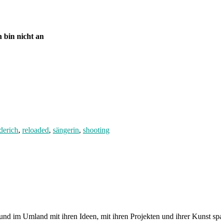
 bin nicht an
ederich
,
reloaded
,
sängerin
,
shooting
und im Umland mit ihren Ideen, mit ihren Projekten und ihrer Kunst 