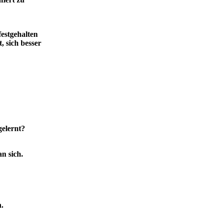
festgehalten
, sich besser
gelernt?
n sich.
.