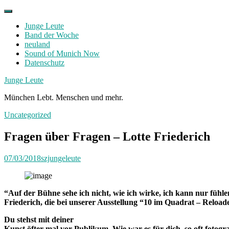
Skip
to
Junge Leute
content
Band der Woche
neuland
Sound of Munich Now
Datenschutz
Facebook
Twitter
Instagram
Junge Leute
München Lebt. Menschen und mehr.
Uncategorized
Fragen über Fragen – Lotte Friederich
07/03/2018
szjungeleute
“
Auf der Bühne sehe ich nicht, wie ich wirke, ich kann nur fühlen
Friederich, die bei unserer Ausstellung
“10 im Quadrat – Reload
Du stehst mit deiner
Kunst öfter mal vor Publikum. Wie war es für dich, so oft fotogra