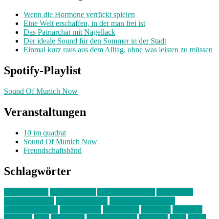
Wenn die Hormone verrückt spielen
Eine Welt erschaffen, in der man frei ist
Das Patriarchat mit Nagellack
Der ideale Sound für den Sommer in der Stadt
Einmal kurz raus aus dem Alltag, ohne was leisten zu müssen
Spotify-Playlist
Sound Of Munich Now
Veranstaltungen
10 im quadrat
Sound Of Munich Now
Freundschaftsbänd
Schlagwörter
10 im Quadrat
Amelie Völker
Anastasia Trenkler
Ausstellung
bahnwärter thiel
Band der Woche
Bei Krause zu Hause
Beziehungsweise
ein abend mit
farbenladen
feierwerk
fotografie
Hip-Hop
indie
junge leute
junges münchen
Kolumne
kunst
Liebe