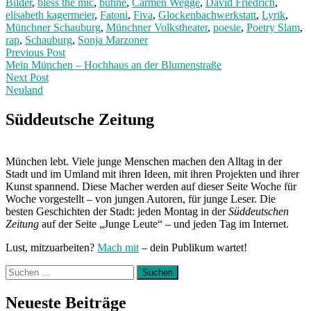
Bilder
,
bless the mic
,
bühne
,
Carmen Wegge
,
David Friedrich
,
elisabeth kagermeier
,
Fatoni
,
Fiva
,
Glockenbachwerkstatt
,
Lyrik
,
Münchner Schauburg
,
Münchner Volkstheater
,
poesie
,
Poetry Slam
,
rap
,
Schauburg
,
Sonja Marzoner
Post
Previous
Previous Post
post:
Mein München – Hochhaus an der Blumenstraße
navigation
Next Post
Neuland
Next
Post:
Süddeutsche Zeitung
München lebt. Viele junge Menschen machen den Alltag in der
Stadt und im Umland mit ihren Ideen, mit ihren Projekten und ihrer
Kunst spannend. Diese Macher werden auf dieser Seite Woche für
Woche vorgestellt – von jungen Autoren, für junge Leser. Die
besten Geschichten der Stadt: jeden Montag in der
Süddeutschen
Zeitung
auf der Seite „Junge Leute“ – und jeden Tag im Internet.
Lust, mitzuarbeiten?
Mach mit
– dein Publikum wartet!
Suchen
nach:
Neueste Beiträge