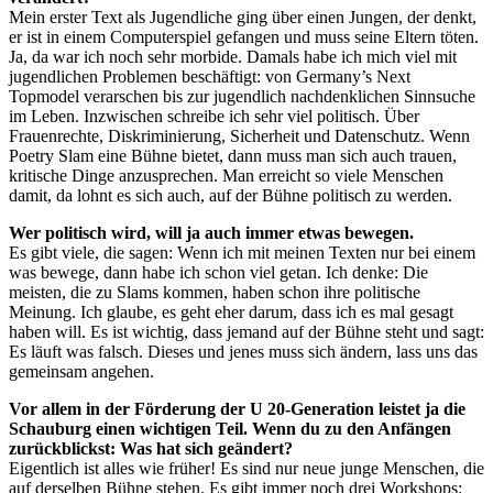
Mein erster Text als Jugendliche ging über einen Jungen, der denkt,
er ist in einem Computerspiel gefangen und muss seine Eltern töten.
Ja, da war ich noch sehr morbide. Damals habe ich mich viel mit
jugendlichen Problemen beschäftigt: von Germany’s Next
Topmodel verarschen bis zur jugendlich nachdenklichen Sinnsuche
im Leben. Inzwischen schreibe ich sehr viel politisch. Über
Frauenrechte, Diskriminierung, Sicherheit und Datenschutz. Wenn
Poetry Slam eine Bühne bietet, dann muss man sich auch trauen,
kritische Dinge anzusprechen. Man erreicht so viele Menschen
damit, da lohnt es sich auch, auf der Bühne politisch zu werden.
Wer politisch wird, will ja auch immer etwas bewegen.
Es gibt viele, die sagen: Wenn ich mit meinen Texten nur bei einem
was bewege, dann habe ich schon viel getan. Ich denke: Die
meisten, die zu Slams kommen, haben schon ihre politische
Meinung. Ich glaube, es geht eher darum, dass ich es mal gesagt
haben will. Es ist wichtig, dass jemand auf der Bühne steht und sagt:
Es läuft was falsch. Dieses und jenes muss sich ändern, lass uns das
gemeinsam angehen.
Vor allem in der Förderung der U 20-Generation leistet ja die
Schauburg einen wichtigen Teil. Wenn du zu den Anfängen
zurückblickst: Was hat sich geändert?
Eigentlich ist alles wie früher! Es sind nur neue junge Menschen, die
auf derselben Bühne stehen. Es gibt immer noch drei Workshops: