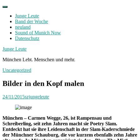
Skip
to
Junge Leute
content
Band der Woche
neuland
Sound of Munich Now
Datenschutz
Facebook
Twitter
Instagram
Junge Leute
München Lebt. Menschen und mehr.
Uncategorized
Bilder in den Kopf malen
24/11/2015
szjungeleute
München – Carmen Wegge, 26, ist Rampensau und
Schreiberling, seit zehn Jahren macht sie Poetry Slam.
Entdeckt hat sie ihre Leidenschaft in der Slam-Kaderschmiede
der Münchner Schauburg, die vor kurzem ebenfalls zehn Jahre