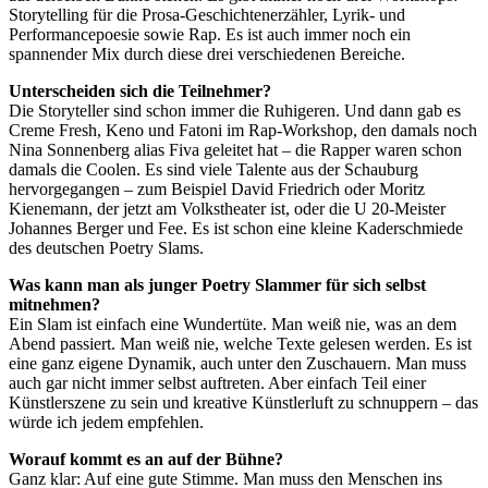
Storytelling für die Prosa-Geschichtenerzähler, Lyrik- und
Performancepoesie sowie Rap. Es ist auch immer noch ein
spannender Mix durch diese drei verschiedenen Bereiche.
Unterscheiden sich die Teilnehmer?
Die Storyteller sind schon immer die Ruhigeren. Und dann gab es
Creme Fresh, Keno und Fatoni im Rap-Workshop, den damals noch
Nina Sonnenberg alias Fiva geleitet hat – die Rapper waren schon
damals die Coolen. Es sind viele Talente aus der Schauburg
hervorgegangen – zum Beispiel David Friedrich oder Moritz
Kienemann, der jetzt am Volkstheater ist, oder die U 20-Meister
Johannes Berger und Fee. Es ist schon eine kleine Kaderschmiede
des deutschen Poetry Slams.
Was kann man als junger Poetry Slammer für sich selbst
mitnehmen?
Ein Slam ist einfach eine Wundertüte. Man weiß nie, was an dem
Abend passiert. Man weiß nie, welche Texte gelesen werden. Es ist
eine ganz eigene Dynamik, auch unter den Zuschauern. Man muss
auch gar nicht immer selbst auftreten. Aber einfach Teil einer
Künstlerszene zu sein und kreative Künstlerluft zu schnuppern – das
würde ich jedem empfehlen.
Worauf kommt es an auf der Bühne?
Ganz klar: Auf eine gute Stimme. Man muss den Menschen ins