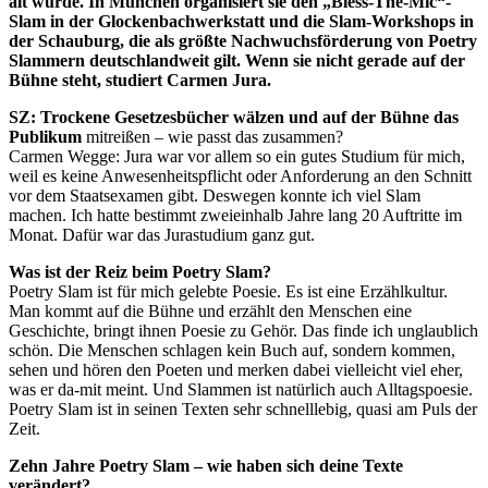
alt wurde. In München organisiert sie den „Bless-The-Mic“-
Slam in der Glockenbachwerkstatt und die Slam-Workshops in
der Schauburg, die als größte Nachwuchsförderung von Poetry
Slammern deutschlandweit gilt. Wenn sie nicht gerade auf der
Bühne steht, studiert Carmen Jura.
SZ: Trockene Gesetzesbücher wälzen und auf der Bühne das
Publikum
mitreißen – wie passt das zusammen?
Carmen Wegge: Jura war vor allem so ein gutes Studium für mich,
weil es keine Anwesenheitspflicht oder Anforderung an den Schnitt
vor dem Staatsexamen gibt. Deswegen konnte ich viel Slam
machen. Ich hatte bestimmt zweieinhalb Jahre lang 20 Auftritte im
Monat. Dafür war das Jurastudium ganz gut.
Was ist der Reiz beim Poetry Slam?
Poetry Slam ist für mich gelebte Poesie. Es ist eine Erzählkultur.
Man kommt auf die Bühne und erzählt den Menschen eine
Geschichte, bringt ihnen Poesie zu Gehör. Das finde ich unglaublich
schön. Die Menschen schlagen kein Buch auf, sondern kommen,
sehen und hören den Poeten und merken dabei vielleicht viel eher,
was er da-mit meint. Und Slammen ist natürlich auch Alltagspoesie.
Poetry Slam ist in seinen Texten sehr schnelllebig, quasi am Puls der
Zeit.
Zehn Jahre Poetry Slam – wie haben sich deine Texte
verändert?