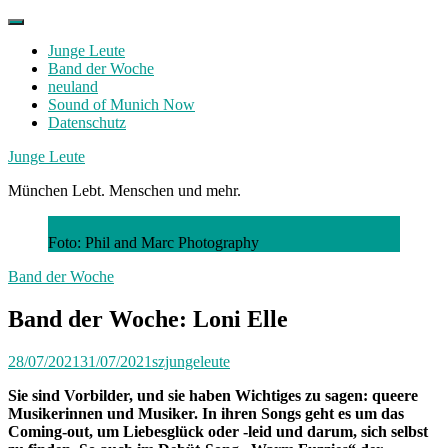
Skip
to
Junge Leute
content
Band der Woche
neuland
Sound of Munich Now
Datenschutz
Facebook
Twitter
Instagram
Junge Leute
München Lebt. Menschen und mehr.
Foto: Phil and Marc Photography
Band der Woche
Band der Woche: Loni Elle
28/07/2021
31/07/2021
szjungeleute
Sie sind Vorbilder, und sie haben Wichtiges zu sagen: queere
Musikerinnen und Musiker. In ihren Songs geht es um das
Coming-out, um Liebesglück oder -leid und darum, sich selbst