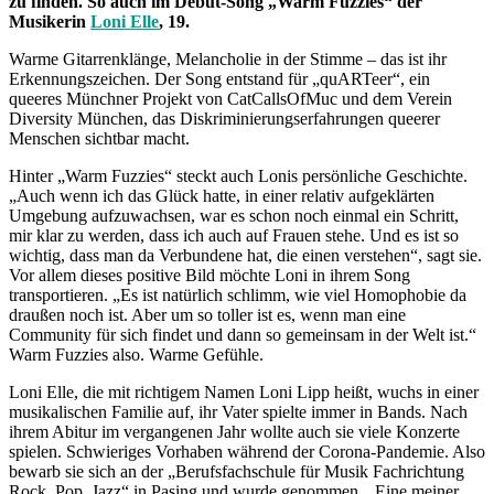
zu finden. So auch im Debüt-Song „Warm Fuzzies“ der
Musikerin
Loni Elle
, 19.
Warme Gitarrenklänge, Melancholie in der Stimme – das ist ihr
Erkennungszeichen. Der Song entstand für „quARTeer“, ein
queeres Münchner Projekt von CatCallsOfMuc und dem Verein
Diversity München, das Diskriminierungserfahrungen queerer
Menschen sichtbar macht.
Hinter „Warm Fuzzies“ steckt auch Lonis persönliche Geschichte.
„Auch wenn ich das Glück hatte, in einer relativ aufgeklärten
Umgebung aufzuwachsen, war es schon noch einmal ein Schritt,
mir klar zu werden, dass ich auch auf Frauen stehe. Und es ist so
wichtig, dass man da Verbundene hat, die einen verstehen“, sagt sie.
Vor allem dieses positive Bild möchte Loni in ihrem Song
transportieren. „Es ist natürlich schlimm, wie viel Homophobie da
draußen noch ist. Aber um so toller ist es, wenn man eine
Community für sich findet und dann so gemeinsam in der Welt ist.“
Warm Fuzzies also. Warme Gefühle.
Loni Elle, die mit richtigem Namen Loni Lipp heißt, wuchs in einer
musikalischen Familie auf, ihr Vater spielte immer in Bands. Nach
ihrem Abitur im vergangenen Jahr wollte auch sie viele Konzerte
spielen. Schwieriges Vorhaben während der Corona-Pandemie. Also
bewarb sie sich an der „Berufsfachschule für Musik Fachrichtung
Rock, Pop, Jazz“ in Pasing und wurde genommen. „Eine meiner