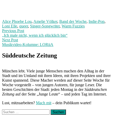
Alice Phoebe Lou
,
Amelie Völker
,
Band der Woche
,
Indie-Pop
,
Loni Elle
,
queer
,
Singer-Songwriter
,
Warm Fuzzies
Post
Previous
Previous Post
post:
„Ich male nicht, wenn ich glücklich bin“
navigation
Next Post
Musikvideo-Kolumne: LORiiA
Next
Post:
Süddeutsche Zeitung
München lebt. Viele junge Menschen machen den Alltag in der
Stadt und im Umland mit ihren Ideen, mit ihren Projekten und ihrer
Kunst spannend. Diese Macher werden auf dieser Seite Woche für
Woche vorgestellt – von jungen Autoren, für junge Leser. Die
besten Geschichten der Stadt: jeden Montag in der
Süddeutschen
Zeitung
auf der Seite „Junge Leute“ – und jeden Tag im Internet.
Lust, mitzuarbeiten?
Mach mit
– dein Publikum wartet!
Suchen