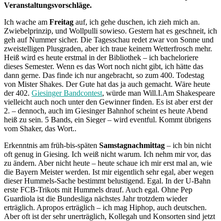
Veranstaltungsvorschläge.
Ich wache am
Freitag
auf, ich gehe duschen, ich zieh mich an.
Zwiebelprinzip, und Wollpulli sowieso. Gestern hat es geschneit, ich
geh auf Nummer sicher. Die Tagesschau redet zwar von Sonne und
zweistelligen Plusgraden, aber ich traue keinem Wetterfrosch mehr.
Heiß wird es heute erstmal in der Bibliothek – ich bacheloriere
dieses Semester. Wenn es das Wort noch nicht gibt, ich hätte das
dann gerne. Das finde ich nur angebracht, so zum 400. Todestag
von Mister Shakes. Der Gute hat das ja auch gemacht. Wäre heute
der 402.
Giesinger Bandcontest
, würde man Will.I.Am Shakespeare
vielleicht auch noch unter den Gewinner finden. Es ist aber erst der
2. – dennoch, auch im Giesinger Bahnhof scheint es heute Abend
heiß zu sein. 5 Bands, ein Sieger – wird eventful. Kommt übrigens
vom Shaker, das Wort..
Erkenntnis am früh-bis-späten
Samstagnachmittag
– ich bin nicht
oft genug in Giesing. Ich weiß nicht warum. Ich nehm mir vor, das
zu ändern. Aber nicht heute – heute schaue ich mir erst mal an, wie
die Bayern Meister werden. Ist mir eigentlich sehr egal, aber wegen
dieser Hummels-Sache bestimmt belustigend. Egal. In der U-Bahn
erste FCB-Trikots mit Hummels drauf. Auch egal. Ohne Pep
Guardiola ist die Bundesliga nächstes Jahr trotzdem wieder
erträglich. Apropos erträglich – ich mag Hiphop, auch deutschen.
Aber oft ist der sehr unerträglich, Kollegah und Konsorten sind jetzt