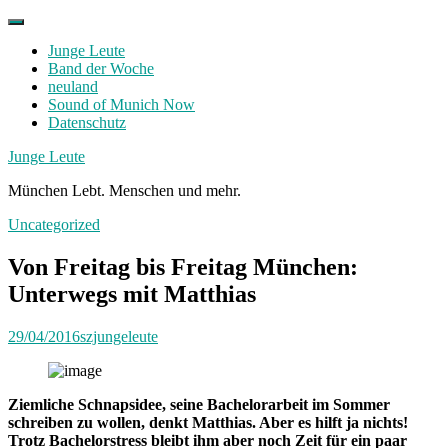
Skip
to
Junge Leute
content
Band der Woche
neuland
Sound of Munich Now
Datenschutz
Facebook
Twitter
Instagram
Junge Leute
München Lebt. Menschen und mehr.
Uncategorized
Von Freitag bis Freitag München:
Unterwegs mit Matthias
29/04/2016
szjungeleute
Ziemliche Schnapsidee, seine Bachelorarbeit im Sommer
schreiben zu wollen, denkt Matthias. Aber es hilft ja nichts!
Trotz Bachelorstress bleibt ihm aber noch Zeit für ein paar