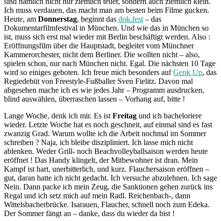
sind nämlich nicht nur ziemlich teuer, sondern auch ziemlich klein.
Ich muss verdauen, das macht man am besten beim Filme gucken.
Heute, am
Donnerstag
, beginnt das
dok.fest
– das
Dokumentarfilmfestival in München. Und wie das in München so
ist, muss sich erst mal wieder mit Berlin beschäftigt werden. Also :
Eröffnungsfilm über die Hauptstadt, begleitet vom Münchner
Kammerorchester, nicht dem Berliner. Die wollten nicht – also,
spielen schon, nur nach München nicht. Egal. Die nächsten 10 Tage
wird so einiges geboten. Ich freue mich besonders auf
Genk Up
, das
Regiedebüt von Freestyle-Fußballer Sven Fielitz. Davon mal
abgesehen mache ich es wie jedes Jahr – Programm ausdrucken,
blind auswählen, überraschen lassen – Vorhang auf, bitte !
Lange Woche, denk ich mir. Es ist
Freitag
und ich bacheloriere
wieder. Letzte Woche hat es noch geschneit, auf einmal sind es fast
zwanzig Grad. Warum wollte ich die Arbeit nochmal im Sommer
schreiben ? Naja, ich bleibe diszipliniert. Ich lasse mich nicht
ablenken. Weder Grill- noch Beachvolleyballsaison werden heute
eröffnet ! Das Handy klingelt, der Mitbewohner ist dran. Mein
Kampf ist hart, unerbitterlich, und kurz. Flauchersaison eröffnen –
gut, daran hatte ich nicht gedacht. Ich versuche abzulehnen. Ich sage
Nein. Dann packe ich mein Zeug, die Sanktionen gehen zurück ins
Regal und ich setz mich auf mein Radl. Reichenbach-, dann
Wittelsbacherbrücke. Isarauen, Flaucher, schnell noch zum Edeka.
Der Sommer fängt an – danke, dass du wieder da bist !