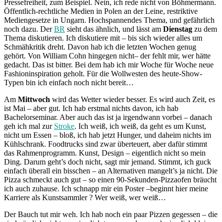
Pressefreiheit, zum Beispiel. Nein, ich rede nicht von Böhmermann.
Öffentlich-rechtliche Medien in Polen an der Leine, restriktive
Mediengesetze in Ungarn. Hochspannendes Thema, und gefährlich
noch dazu. Der
BR
sieht das ähnlich, und lässt am
Dienstag
zu dem
Thema diskutieren. Ich diskutiere mit – bis sich wieder alles um
Schmähkritik dreht. Davon hab ich die letzten Wochen genug
gehört. Von William Cohn hingegen nicht– der fehlt mir, wer hätte
gedacht. Das ist bitter. Bei dem hab ich mir Woche für Woche neue
Fashioninspiration geholt. Für die Wollwesten des heute-Show-
Typen bin ich einfach noch nicht bereit…
Am
Mittwoch
wird das Wetter wieder besser. Es wird auch Zeit, es
ist Mai – aber gut. Ich hab erstmal nichts davon, ich hab
Bachelorseminar. Aber auch das ist ja irgendwann vorbei – danach
geh ich mal zur
Stroke
. Ich weiß, ich weiß, da geht es um Kunst,
nicht um Essen – bloß, ich hab jetzt Hunger, und daheim nichts im
Kühlschrank. Foodtrucks sind zwar überteuert, aber dafür stimmt
das Rahmenprogramm. Kunst, Design – eigentlich nicht so mein
Ding. Darum geht’s doch nicht, sagt mir jemand. Stimmt, ich guck
einfach überall ein bisschen – an Alternativen mangelt’s ja nicht. Die
Pizza schmeckt auch gut – so einen 90-Sekunden-Pizzaofen bräucht
ich auch zuhause. Ich schnapp mir ein Poster –beginnt hier meine
Karriere als Kunstsammler ? Wer weiß, wer weiß…
Der Bauch tut mir weh. Ich hab noch ein paar Pizzen gegessen – die