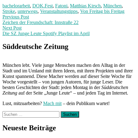
bachelorarbeit
,
DOK.Fest
,
Fatoni
,
Matthias Kirsch
,
München
,
Stroke
,
unterwegs
,
Veranstaltungstipps
,
Von Freitag bis Freitag
Post
Previous
Previous Post
post:
Zeichen der Freundschaft: Innstraße 22
navigation
Next Post
Die SZ Junge Leute Spotify Playlist im April
Next
Post:
Süddeutsche Zeitung
München lebt. Viele junge Menschen machen den Alltag in der
Stadt und im Umland mit ihren Ideen, mit ihren Projekten und ihrer
Kunst spannend. Diese Macher werden auf dieser Seite Woche für
Woche vorgestellt – von jungen Autoren, für junge Leser. Die
besten Geschichten der Stadt: jeden Montag in der
Süddeutschen
Zeitung
auf der Seite „Junge Leute“ – und jeden Tag im Internet.
Lust, mitzuarbeiten?
Mach mit
– dein Publikum wartet!
Suchen
nach:
Neueste Beiträge