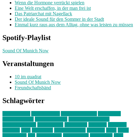
Wenn die Hormone verrückt spielen
Eine Welt erschaffen, in der man frei ist
Das Patriarchat mit Nagellack
Der ideale Sound für den Sommer in der Stadt
Einmal kurz raus aus dem Alltag, ohne was leisten zu müssen
Spotify-Playlist
Sound Of Munich Now
Veranstaltungen
10 im quadrat
Sound Of Munich Now
Freundschaftsbänd
Schlagwörter
10 im Quadrat
Amelie Völker
Anastasia Trenkler
Ausstellung
bahnwärter thiel
Band der Woche
Bei Krause zu Hause
Beziehungsweise
ein abend mit
farbenladen
feierwerk
fotografie
Hip-Hop
indie
junge leute
junges münchen
Kolumne
kunst
Liebe
Lisi Wasmer
lmu
lost weekend
Louis Seibert
Max Fluder
mein