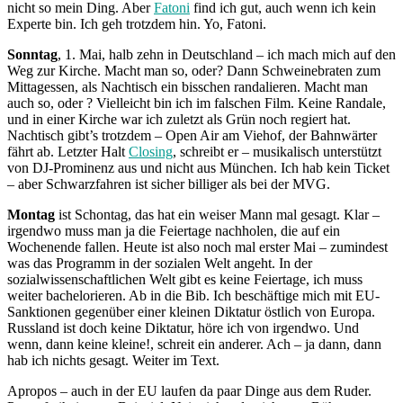
nicht so mein Ding. Aber
Fatoni
find ich gut, auch wenn ich kein
Experte bin. Ich geh trotzdem hin. Yo, Fatoni.
Sonntag
, 1. Mai, halb zehn in Deutschland – ich mach mich auf den
Weg zur Kirche. Macht man so, oder? Dann Schweinebraten zum
Mittagessen, als Nachtisch ein bisschen randalieren. Macht man
auch so, oder ? Vielleicht bin ich im falschen Film. Keine Randale,
und in einer Kirche war ich zuletzt als Grün noch regiert hat.
Nachtisch gibt’s trotzdem – Open Air am Viehof, der Bahnwärter
fährt ab. Letzter Halt
Closing
, schreibt er – musikalisch unterstützt
von DJ-Prominenz aus und nicht aus München. Ich hab kein Ticket
– aber Schwarzfahren ist sicher billiger als bei der MVG.
Montag
ist Schontag, das hat ein weiser Mann mal gesagt. Klar –
irgendwo muss man ja die Feiertage nachholen, die auf ein
Wochenende fallen. Heute ist also noch mal erster Mai – zumindest
was das Programm in der sozialen Welt angeht. In der
sozialwissenschaftlichen Welt gibt es keine Feiertage, ich muss
weiter bachelorieren. Ab in die Bib. Ich beschäftige mich mit EU-
Sanktionen gegenüber einer kleinen Diktatur östlich von Europa.
Russland ist doch keine Diktatur, höre ich von irgendwo. Und
wenn, dann keine kleine!, schreit ein anderer. Ach – ja dann, dann
hab ich nichts gesagt. Weiter im Text.
Apropos – auch in der EU laufen da paar Dinge aus dem Ruder.