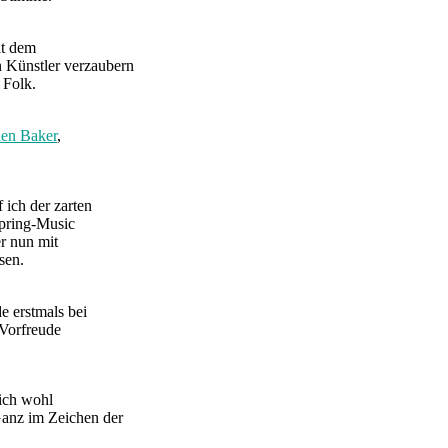
it dem
n Künstler verzaubern
 Folk.
ien Baker
,
f ich der zarten
Spring-Music
r nun mit
sen.
 erstmals bei
 Vorfreude
 ich wohl
anz im Zeichen der