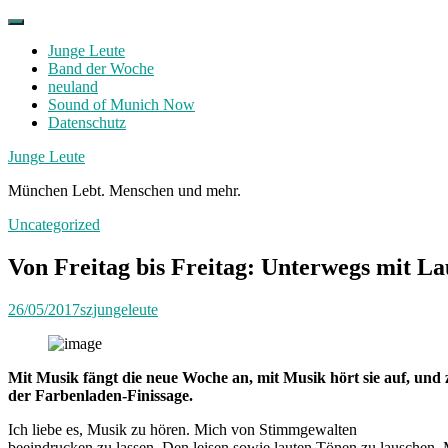
Skip
to
Junge Leute
content
Band der Woche
neuland
Sound of Munich Now
Datenschutz
Facebook
Twitter
Instagram
Junge Leute
München Lebt. Menschen und mehr.
Uncategorized
Von Freitag bis Freitag: Unterwegs mit L
26/05/2017
szjungeleute
Mit Musik fängt die neue Woche an, mit Musik hört sie auf, und 
der Farbenladen-Finissage.
Ich liebe es, Musik zu hören. Mich von Stimmgewalten
beeindrucken zu lassen. Den leisen sowie lauten Tönen zu lauschen.