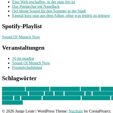
Eine Welt erschaffen, in der man frei ist
Das Patriarchat mit Nagellack
Der ideale Sound für den Sommer in der Stadt
Einmal kurz raus aus dem Alltag, ohne was leisten zu müssen
Spotify-Playlist
Sound Of Munich Now
Veranstaltungen
10 im quadrat
Sound Of Munich Now
Freundschaftsbänd
Schlagwörter
10 im Quadrat
Amelie Völker
Anastasia Trenkler
Ausstellung
bahnwär
junges münchen
Kolumne
kunst
Liebe
Lisi Wasmer
lmu
lost weeken
Kreiter
pop
Rita Argauer
Sound Of Munich Now
Stefanie Witterauf
s
Freundschaft
© 2026 Junge Leute
|
WordPress Theme:
Nucleare
by CrestaProject.