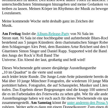
unterschiedlichsten Stimmungen hinzugeben und meine Gedanken vo
treiben zu lassen. Meinen Körper im Rhythmus der Musik zu beweg
Loszulassen.
Meine kommende Woche steht deshalb ganz im Zeichen der
Musik.
Am Freitag
findet die
Album-Release-Party
von Ni Sala im
Strom statt. Ni Sala ist eine hochbegabte und aufstrebende Blues-Ro
bestehend aus 5 jungen Künstlern: dem charismatischen Sänger Rober
dem Schlagzeuger Alex Petri, dem Bassisten Artur Reichert und den 
Gitarristen Simon Singer und Daniel Rapp. Supported wird die Band
den Jungs der Rock´n´Roll Band The
Universe. Ein Abend der laut, großartig und heiß wird!
Dieses Wochenende geht unsere diesjährige Ausstellungsreihe
„10 im Quadrat“ in die vierte und somit
auch leider letzte Runde. Die Junge-Leute-Seite präsentierte bereits 
Mai über 10 junge Münchner Fotografen, die wiederum 10 junge Mü
porträtiert haben. Fotografen, die auf Schauspieler, Musiker und Liter
trafen. Das Ergebnis dieser Begegnungen sind die knapp 100 untersch
die es im Farbenladen des Feierwerks zu sehen gibt. Wie für alle ande
Ausstellungstage haben wir euch auch für dieses Wochenende ein 
zusammengestellt.
Am Samstag
könnt ihr
unter anderem den Prosa-V
zuhören. Weiter geht es dann mit einem Doppelkonzert: Zum einen dür