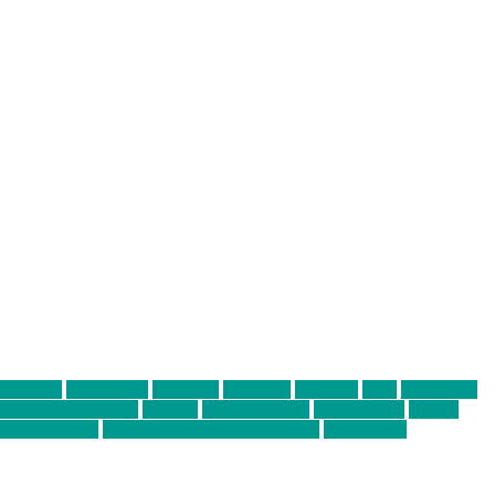
abend mit
farbenladen
feierwerk
fotografie
Hip-Hop
indie
junge leute
ens junge Kreative
neuland
ornella cosenza
Partnerschaft
Philipp
tag bis Freitag
von freitag bis freitag münchen
Zeichen der