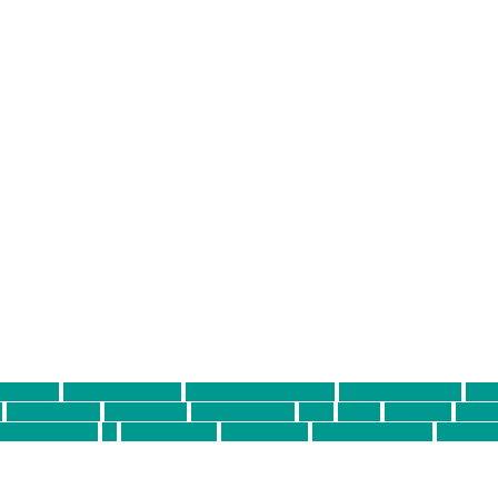
ter thiel
Band der Woche
Bei Krause zu Hause
Beziehungsweise
ein 
d
Louis Seibert
Max Fluder
mein münchen
milla
musik
München
Münch
usanne krause
sz
sz junge leute
szjungeleute
theresa parstorfer
Von Frei