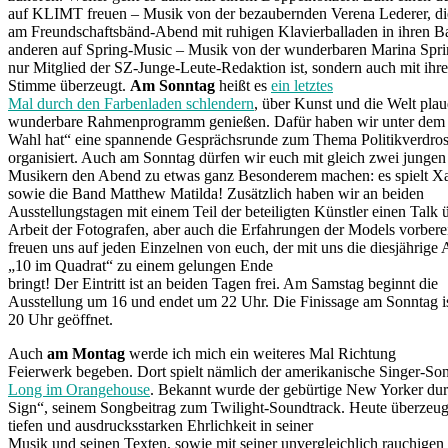
auf KLIMT freuen – Musik von der bezaubernden Verena Lederer, die
am Freundschaftsbänd-Abend mit ruhigen Klavierballaden in ihren 
anderen auf Spring-Music – Musik von der wunderbaren Marina Sprin
nur Mitglied der SZ-Junge-Leute-Redaktion ist, sondern auch mit ihre
Stimme überzeugt.
Am Sonntag
heißt es
ein letztes
Mal durch den Farbenladen schlendern
, über Kunst und die Welt pla
wunderbare Rahmenprogramm genießen. Dafür haben wir unter dem 
Wahl hat“ eine spannende Gesprächsrunde zum Thema Politikverdros
organisiert. Auch am Sonntag dürfen wir euch mit gleich zwei jung
Musikern den Abend zu etwas ganz Besonderem machen: es spielt X
sowie die Band Matthew Matilda! Zusätzlich haben wir an beiden
Ausstellungstagen mit einem Teil der beteiligten Künstler einen Talk 
Arbeit der Fotografen, aber auch die Erfahrungen der Models vorberei
freuen uns auf jeden Einzelnen von euch, der mit uns die diesjährige 
„10 im Quadrat“ zu einem gelungen Ende
bringt! Der Eintritt ist an beiden Tagen frei. Am Samstag beginnt die
Ausstellung um 16 und endet um 22 Uhr. Die Finissage am Sonntag is
20 Uhr geöffnet.
Auch
am Montag
werde ich mich ein weiteres Mal Richtung
Feierwerk begeben. Dort spielt nämlich der amerikanische Singer-So
Long im Orangehouse
. Bekannt wurde der gebürtige New Yorker du
Sign“, seinem Songbeitrag zum Twilight-Soundtrack. Heute überzeugt
tiefen und ausdrucksstarken Ehrlichkeit in seiner
Musik und seinen Texten, sowie mit seiner unvergleichlich rauchigen