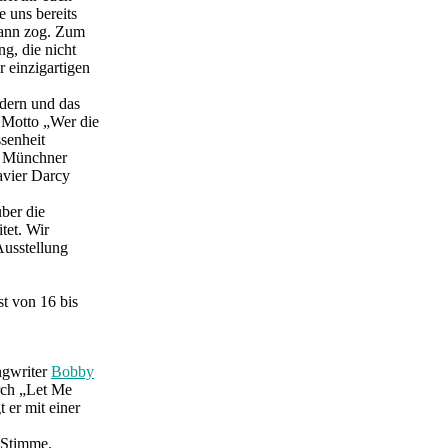
 uns bereits
Bann zog. Zum
g, die nicht
r einzigartigen
udern und das
Motto „Wer die
senheit
en Münchner
avier Darcy
über die
tet. Wir
Ausstellung
t von 16 bis
ngwriter
Bobby
rch „Let Me
 er mit einer
 Stimme.