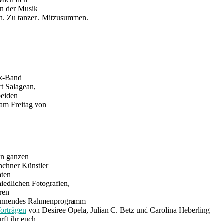
n der Musik
en. Zu tanzen. Mitzusummen.
ck-Band
t Salagean,
beiden
 am Freitag von
den ganzen
nchner Künstler
aten
iedlichen Fotografien,
ren
spannendes Rahmenprogramm
orträgen
von Desiree Opela, Julian C. Betz und Carolina Heberling
ft ihr euch