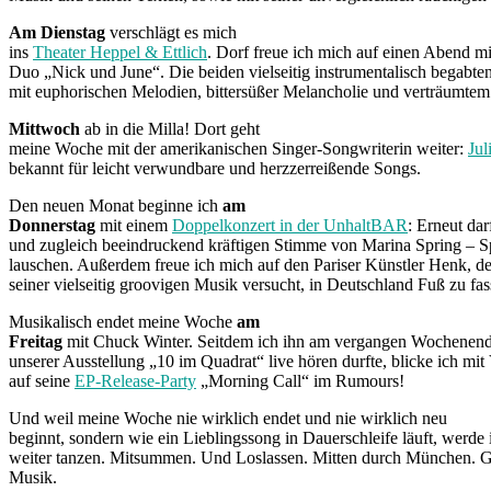
Am Dienstag
verschlägt es mich
ins
Theater Heppel & Ettlich
. Dorf freue ich mich auf einen Abend m
Duo „Nick und June“. Die beiden vielseitig instrumentalisch begabte
mit euphorischen Melodien, bittersüßer Melancholie und verträumtem
Mittwoch
ab in die Milla! Dort geht
meine Woche mit der amerikanischen Singer-Songwriterin weiter:
Jul
bekannt für leicht verwundbare und herzzerreißende Songs.
Den neuen Monat beginne ich
am
Donnerstag
mit einem
Doppelkonzert in der UnhaltBAR
: Erneut dar
und zugleich beeindruckend kräftigen Stimme von Marina Spring – 
lauschen. Außerdem freue ich mich auf den Pariser Künstler Henk, de
seiner vielseitig groovigen Musik versucht, in Deutschland Fuß zu fas
Musikalisch endet meine Woche
am
Freitag
mit Chuck Winter. Seitdem ich ihn am vergangen Wochenende
unserer Ausstellung „10 im Quadrat“ live hören durfte, blicke ich mit
auf seine
EP-Release-Party
„Morning Call“ im Rumours!
Und weil meine Woche nie wirklich endet und nie wirklich neu
beginnt, sondern wie ein Lieblingssong in Dauerschleife läuft, werde
weiter tanzen. Mitsummen. Und Loslassen. Mitten durch München. G
Musik.