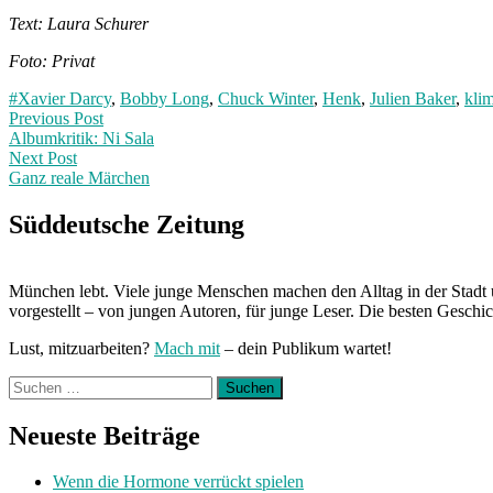
Text: Laura Schurer
Foto: Privat
#Xavier Darcy
,
Bobby Long
,
Chuck Winter
,
Henk
,
Julien Baker
,
klim
Post
Previous
Previous Post
post:
Albumkritik: Ni Sala
navigation
Next Post
Ganz reale Märchen
Next
Post:
Süddeutsche Zeitung
München lebt. Viele junge Menschen machen den Alltag in der Stadt 
vorgestellt – von jungen Autoren, für junge Leser. Die besten Geschi
Lust, mitzuarbeiten?
Mach mit
– dein Publikum wartet!
Suchen
nach:
Neueste Beiträge
Wenn die Hormone verrückt spielen