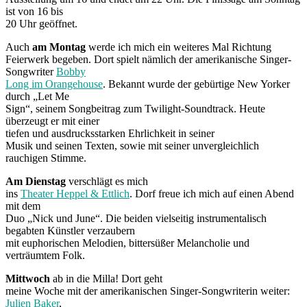
ist von 16 bis
20 Uhr geöffnet.
Auch
am Montag
werde ich mich ein weiteres Mal Richtung
Feierwerk begeben. Dort spielt nämlich der amerikanische Singer-
Songwriter
Bobby
Long im Orangehouse
. Bekannt wurde der gebürtige New Yorker
durch „Let Me
Sign“, seinem Songbeitrag zum Twilight-Soundtrack. Heute
überzeugt er mit einer
tiefen und ausdrucksstarken Ehrlichkeit in seiner
Musik und seinen Texten, sowie mit seiner unvergleichlich
rauchigen Stimme.
Am Dienstag
verschlägt es mich
ins
Theater Heppel & Ettlich
. Dorf freue ich mich auf einen Abend
mit dem
Duo „Nick und June“. Die beiden vielseitig instrumentalisch
begabten Künstler verzaubern
mit euphorischen Melodien, bittersüßer Melancholie und
verträumtem Folk.
Mittwoch
ab in die Milla! Dort geht
meine Woche mit der amerikanischen Singer-Songwriterin weiter:
Julien Baker
,