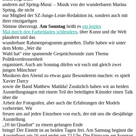
anderen auf Spring-Music – Musik von der wunderbaren Marina
Spring, die nicht
nur Mitglied der SZ-Junge-Leute-Redaktion ist, sondern auch mit
ihrer einzigartigen
Stimme überzeugt.
Am Sonntag
heißt es
ein letztes
Mal durch den Farbenladen schlendern
, über Kunst und die Welt
plaudern und das
wunderbare Rahmenprogramm genießen. Dafür haben wir unter
dem Motto „Wer die
Wahl hat“ eine spannende Gesprächsrunde zum Thema
Politikverdrossenheit
organisiert. Auch am Sonntag dürfen wir euch mit gleich zwei
jungen Münchner
Musikern den Abend zu etwas ganz Besonderem machen: es spielt
Xavier Darcy
sowie die Band Matthew Matilda! Zusätzlich haben wir an beiden
Ausstellungstagen mit einem Teil der beteiligten Künstler einen Talk
über die
Arbeit der Fotografen, aber auch die Erfahrungen der Models
vorbereitet. Wir
freuen uns auf jeden Einzelnen von euch, der mit uns die diesjährige
Ausstellung
„10 im Quadrat“ zu einem gelungen Ende
bringt! Der Eintritt ist an beiden Tagen frei. Am Samstag beginnt die
Ausstellung um 16 und endet um 22 Uhr. Die Finissage am Sonntag