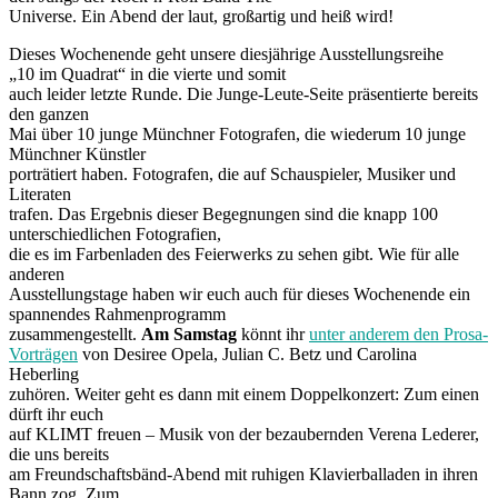
Universe. Ein Abend der laut, großartig und heiß wird!
Dieses Wochenende geht unsere diesjährige Ausstellungsreihe
„10 im Quadrat“ in die vierte und somit
auch leider letzte Runde. Die Junge-Leute-Seite präsentierte bereits
den ganzen
Mai über 10 junge Münchner Fotografen, die wiederum 10 junge
Münchner Künstler
porträtiert haben. Fotografen, die auf Schauspieler, Musiker und
Literaten
trafen. Das Ergebnis dieser Begegnungen sind die knapp 100
unterschiedlichen Fotografien,
die es im Farbenladen des Feierwerks zu sehen gibt. Wie für alle
anderen
Ausstellungstage haben wir euch auch für dieses Wochenende ein
spannendes Rahmenprogramm
zusammengestellt.
Am Samstag
könnt ihr
unter anderem den Prosa-
Vorträgen
von Desiree Opela, Julian C. Betz und Carolina
Heberling
zuhören. Weiter geht es dann mit einem Doppelkonzert: Zum einen
dürft ihr euch
auf KLIMT freuen – Musik von der bezaubernden Verena Lederer,
die uns bereits
am Freundschaftsbänd-Abend mit ruhigen Klavierballaden in ihren
Bann zog. Zum