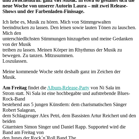
und zwischendrin: ganz viel Musik. In etwa so gestaltet sich die
neue Woche von unserer Autorin Laura – mit zwei Release-
Shows und der Farbenladen-Finissage.
Ich liebe es, Musik zu hören. Mich von Stimmgewalten
beeindrucken zu lassen. Den leisen sowie lauten Tönen zu lauschen.
Mich den
unterschiedlichsten Stimmungen hinzugeben und meine Gedanken
von der Musik
treiben zu lassen. Meinen Körper im Rhythmus der Musik zu
bewegen. Zu tanzen. Mitzusummen.
Loszulassen.
Meine kommende Woche steht deshalb ganz im Zeichen der
Musik.
Am Freitag
findet die
Album-Release-Party
von Ni Sala im
Strom statt. Ni Sala ist eine hochbegabte und aufstrebende Blues-
Rock-Band
bestehend aus 5 jungen Künstlern: dem charismatischen Sänger
Robert Salagean,
dem Schlagzeuger Alex Petri, dem Bassisten Artur Reichert und den
beiden
Gitarristen Simon Singer und Daniel Rapp. Supported wird die
Band am Freitag von
den Jungs der Rock´n´Roll Band The