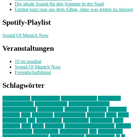
Der ideale Sound für den Sommer in der Stadt
Einmal kurz raus aus dem Alltag, ohne was leisten zu müssen
Spotify-Playlist
Sound Of Munich Now
Veranstaltungen
10 im quadrat
Sound Of Munich Now
Freundschaftsbänd
Schlagwörter
10 im Quadrat
Amelie Völker
Anastasia Trenkler
Ausstellung
bahnwärter thiel
Band der Woche
Bei Krause zu Hause
Beziehungsweise
ein abend mit
farbenladen
feierwerk
fotografie
Hip-Hop
indie
junge leute
junges münchen
Kolumne
kunst
Liebe
Lisi Wasmer
lmu
lost weekend
Louis Seibert
Max Fluder
mein
münchen
milla
musik
München
Münchens junge Kreative
neuland
ornella cosenza
Partnerschaft
Philipp Kreiter
pop
Rita Argauer
Sound Of Munich Now
Stefanie Witterauf
susanne krause
sz
sz