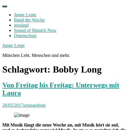
Skip
to
Junge Leute
content
Band der Woche
neuland
Sound of Munich Now
Datenschutz
Facebook
Twitter
Instagram
Junge Leute
München Lebt. Menschen und mehr.
Schlagwort:
Bobby Long
Von Freitag bis Freitag: Unterwegs mit
Laura
26/05/2017
szjungeleute
Mit Musik fängt die neue Woche an, mit Musik hört sie auf,