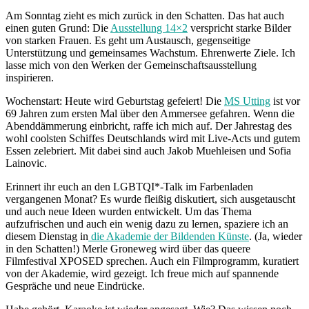
Am Sonntag zieht es mich zurück in den Schatten. Das hat auch
einen guten Grund: Die
Ausstellung 14×2
verspricht starke Bilder
von starken Frauen. Es geht um Austausch, gegenseitige
Unterstützung und gemeinsames Wachstum. Ehrenwerte Ziele. Ich
lasse mich von den Werken der Gemeinschaftsausstellung
inspirieren.
Wochenstart: Heute wird Geburtstag gefeiert! Die
MS Utting
ist vor
69 Jahren zum ersten Mal über den Ammersee gefahren. Wenn die
Abenddämmerung einbricht, raffe ich mich auf. Der Jahrestag des
wohl coolsten Schiffes Deutschlands wird mit Live-Acts und gutem
Essen zelebriert. Mit dabei sind auch Jakob Muehleisen und Sofia
Lainovic.
Erinnert ihr euch an den LGBTQI*-Talk im Farbenladen
vergangenen Monat? Es wurde fleißig diskutiert, sich ausgetauscht
und auch neue Ideen wurden entwickelt. Um das Thema
aufzufrischen und auch ein wenig dazu zu lernen, spaziere ich an
diesem Dienstag in
die Akademie der Bildenden Künste
. (Ja, wieder
in den Schatten!) Merle Groneweg wird über das queere
Filmfestival XPOSED sprechen. Auch ein Filmprogramm, kuratiert
von der Akademie, wird gezeigt. Ich freue mich auf spannende
Gespräche und neue Eindrücke.