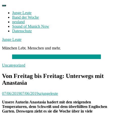
Skip
to
Junge Leute
content
Band der Woche
neuland
Sound of Munich Now
Datenschutz
Facebook
Twitter
Instagram
Junge Leute
München Lebt. Menschen und mehr.
Uncategorized
Von Freitag bis Freitag: Unterwegs mit
Anastasia
07/06/2019
07/06/2019
szjungeleute
Unsere Autorin Anastasia hadert mit den steigenden
Temperaturen, dem Schweiß und dem überfüllten Englischen
Garten. Deswegen zieht es sie die Woche über in viele