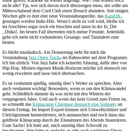
Habe gehört, Karaoke ist wieder angesagt. Wie? Das wissen noch
nicht alle? Tja, wer sich davon noch überzeugen muss, der sollte am
Mittwochabend dem Cord Club einen Besuch abstatten. Seit einigen
Wochen gibt es dort eine neue Veranstaltungsreihe, das
KaraOK
,
gesungen werden Indie-Hits. Wenn’s nicht zu voll wird, bleibe ich
im Anschluss sogar noch ein bisschen und tanze in der In_Die
_Disko!. Im besten Fall überreden mich meine Freunde. Jedenfalls
gebe ich mein nicht vorhandenes Gesangs- und Tanztalent zum
besten.
Es bleibt musikalisch. Am Donnerstag steht für mich die
Veranstaltung
Jazz Open Tracks
im Bahnwärter auf dem Programm.
Ich bin ehrlich: Von Jazz habe ich keinerlei Ahnung, dafür aber von
Hip-Hop. Meinen eigenen Musik-Horizont möchte ich dennoch ein
wenig erweitern und lasse mich überraschen.
Es ist verdammt spießig, ständig über’s Wetter zu sprechen. Aber
auch verdammt wichtig! Besonders, wenn es um den Klimawandel
geht. Schließlich stimmte da was nicht mit den Wintern der
vergangenen Jahre. Und auch wenn das kein Grund zum Feiern ist,
so schmeißt das
Klimacamp Chiemsee dennoch eine Soliparty
an
diesem Freitag. Im Import Export können sich Umweltschützer und
Gleichgesinnte kennenlernen, sich austauschen und noch dazu das
geldfreie Klimacamp durch die Einnahmen des Abends finanzieren.
Gute Sache! Ich höre auf, mich unnötig über Schweiß zu
beschweren. Wer hätte es gedacht, es gibt auch wichtigere Dinge.