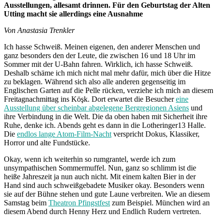
Ausstellungen, allesamt drinnen. Für den Geburtstag der Alten
Utting macht sie allerdings eine Ausnahme
Von Anastasia Trenkler
Ich hasse Schweiß. Meinen eigenen, den anderer Menschen und
ganz besonders den der Leute, die zwischen 16 und 18 Uhr im
Sommer mit der U-Bahn fahren. Wirklich, ich hasse Schweiß.
Deshalb schäme ich mich nicht mal mehr dafür, mich über die Hitze
zu beklagen. Während sich also alle anderen gegenseitig im
Englischen Garten auf die Pelle rücken, verziehe ich mich an diesem
Freitagnachmittag ins Köşk. Dort erwartet die Besucher
eine
Ausstellung über scheinbar abgelegene Bergregionen Asiens
und
ihre Verbindung in die Welt. Die da oben haben mit Sicherheit ihre
Ruhe, denke ich. Abends geht es dann in die Lotheringer13 Halle.
Die
endlos lange Atom-Film-Nacht
verspricht Dokus, Klassiker,
Horror und alte Fundstücke.
Okay, wenn ich weiterhin so rumgrantel, werde ich zum
unsympathischen Sommermuffel. Nun, ganz so schlimm ist die
heiße Jahreszeit ja nun auch nicht. Mit einem kalten Bier in der
Hand sind auch schweißgebadete Musiker okay. Besonders wenn
sie auf der Bühne stehen und gute Laune verbreiten. Wie an diesem
Samstag beim
Theatron Pfingstfest
zum Beispiel. München wird an
diesem Abend durch Henny Herz und Endlich Rudern vertreten.