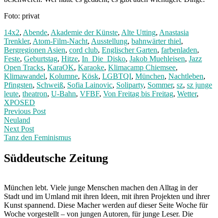
Foto: privat
14x2
,
Abende
,
Akademie der Künste
,
Alte Utting
,
Anastasia
Trenkler
,
Atom-Film-Nacht
,
Ausstellung
,
bahnwärter thiel
,
Bergregionen Asien
,
cord club
,
Englischer Garten
,
farbenladen
,
Feste
,
Geburtstag
,
Hitze
,
In_Die_Disko
,
Jakob Muehleisen
,
Jazz
Open Tracks
,
KaraOK
,
Karaoke
,
Klimacamp Chiemsee
,
Klimawandel
,
Kolumne
,
Kösk
,
LGBTQI
,
München
,
Nachtleben
,
Pfingsten
,
Schweiß
,
Sofia Lainovic
,
Soliparty
,
Sommer
,
sz
,
sz junge
leute
,
theatron
,
U-Bahn
,
VFBF
,
Von Freitag bis Freitag
,
Wetter
,
XPOSED
Post
Previous
Previous Post
post:
Neuland
navigation
Next Post
Tanz den Feminismus
Next
Post:
Süddeutsche Zeitung
München lebt. Viele junge Menschen machen den Alltag in der
Stadt und im Umland mit ihren Ideen, mit ihren Projekten und ihrer
Kunst spannend. Diese Macher werden auf dieser Seite Woche für
Woche vorgestellt – von jungen Autoren, für junge Leser. Die