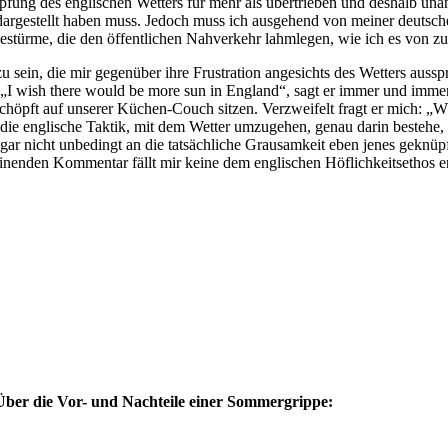
pfung des englischen Wetters für mehr als übertrieben und deshalb una
g dargestellt haben muss. Jedoch muss ich ausgehend von meiner deuts
eestürme, die den öffentlichen Nahverkehr lahmlegen, wie ich es von zu
zu sein, die mir gegenüber ihre Frustration angesichts des Wetters au
 wish there would be more sun in England“, sagt er immer und immer 
pft auf unserer Küchen-Couch sitzen. Verzweifelt fragt er mich: „Why is
 die englische Taktik, mit dem Wetter umzugehen, genau darin bestehe, 
ar nicht unbedingt an die tatsächliche Grausamkeit eben jenes geknü
inenden Kommentar fällt mir keine dem englischen Höflichkeitsethos 
Über die Vor- und Nachteile einer Sommergrippe: