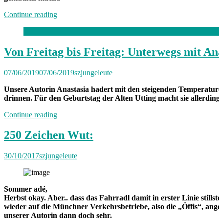
„Von
Continue reading
Freitag
bis
Freitag
München:
Von Freitag bis Freitag: Unterwegs mit An
Unterwegs
mit
07/06/2019
07/06/2019
szjungeleute
Sabrina“
Unsere Autorin Anastasia hadert mit den steigenden Temperature
drinnen. Für den Geburtstag der Alten Utting macht sie allerdi
„Von
Continue reading
Freitag
bis
250 Zeichen Wut:
Freitag:
Unterwegs
30/10/2017
szjungeleute
mit
Anastasia“
Sommer adé,
Herbst okay. Aber.. dass das Fahrradl damit in erster Linie still
wieder auf die Münchner Verkehrsbetriebe, also die „Öffis“, ange
unserer Autorin dann doch sehr.