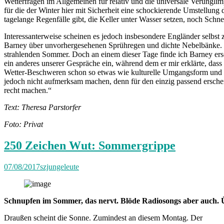
Wetterfragen im Allgemeinen für relativ und die universale Verunglim
für die der Winter hier mit Sicherheit eine schockierende Umstellun
tagelange Regenfälle gibt, die Keller unter Wasser setzen, noch Schn
Interessanterweise scheinen es jedoch insbesondere Engländer selbst 
Barney über unvorhergesehenen Sprühregen und dichte Nebelbänke. „I
strahlenden Sommer. Doch an einem dieser Tage finde ich Barney erschö
ein anderes unserer Gespräche ein, während dem er mir erklärte, dass
Wetter-Beschweren schon so etwas wie kulturelle Umgangsform und g
jedoch nicht aufmerksam machen, denn für den einzig passend ersche
recht machen.“
Text: Theresa Parstorfer
Foto: Privat
250 Zeichen Wut: Sommergrippe
07/08/2017
szjungeleute
Schnupfen im Sommer, das nervt. Blöde Radiosongs aber auch. 
Draußen scheint die Sonne. Zumindest an diesem Montag. Der