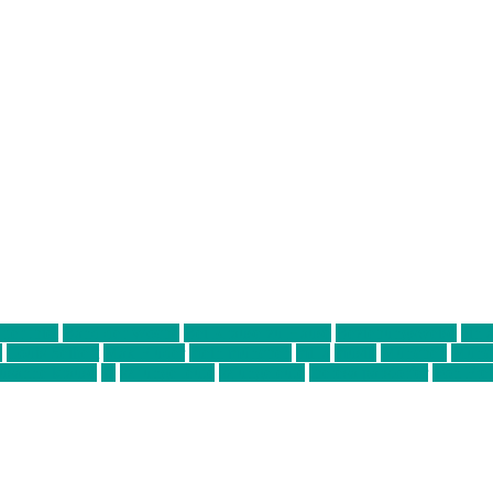
ter thiel
Band der Woche
Bei Krause zu Hause
Beziehungsweise
ein 
d
Louis Seibert
Max Fluder
mein münchen
milla
musik
München
Münch
usanne krause
sz
sz junge leute
szjungeleute
theresa parstorfer
Von Frei