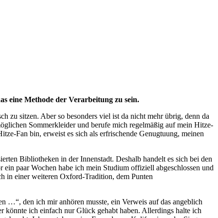
das eine Methode der Verarbeitung zu sein.
ch zu sitzen. Aber so besonders viel ist da nicht mehr übrig, denn da
st möglichen Sommerkleider und berufe mich regelmäßig auf mein Hitze-
Hitze-Fan bin, erweist es sich als erfrischende Genugtuung, meinen
ten Bibliotheken in der Innenstadt. Deshalb handelt es sich bei den
Vor ein paar Wochen habe ich mein Studium offiziell abgeschlossen und
ch in einer weiteren Oxford-Tradition, dem Punten
en …“, den ich mir anhören musste, ein Verweis auf das angeblich
r könnte ich einfach nur Glück gehabt haben. Allerdings halte ich