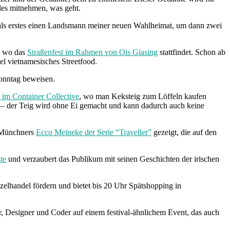
lles mitnehmen, was geht.
e als erstes einen Landsmann meiner neuen Wahlheimat, um dann zwei
, wo das
Straßenfest im Rahmen von Ois Giasing
stattfindet. Schon ab
l vietnamesisches Streetfood.
nntag beweisen.
 im Container Collective
, wo man Keksteig zum Löffeln kaufen
– der Teig wird ohne Ei gemacht und kann dadurch auch keine
s Münchners
Ecco Meineke der Serie “Traveller”
gezeigt, die auf den
te
und verzaubert das Publikum mit seinen Geschichten der irischen
zelhandel fördern und bietet bis 20 Uhr Spätshopping in
r, Designer und Coder auf einem festival-ähnlichem Event, das auch