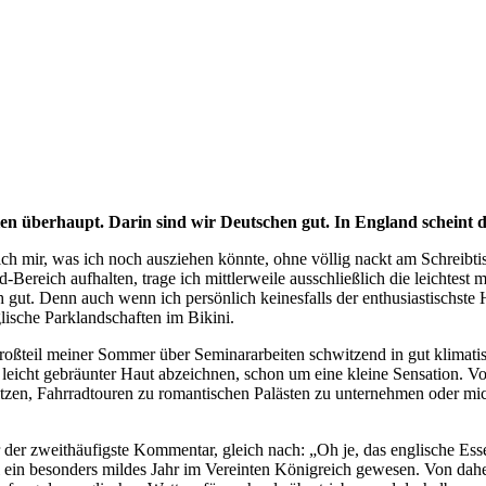
ien überhaupt. Darin sind wir Deutschen gut. In England scheint 
ich mir, was ich noch ausziehen könnte, ohne völlig nackt am Schreibtis
-Bereich aufhalten, trage ich mittlerweile ausschließlich die leichte
 gut. Denn auch wenn ich persönlich keinesfalls der enthusiastischste 
ische Parklandschaften im Bikini.
eil meiner Sommer über Seminararbeiten schwitzend in gut klimatisier
en leicht gebräunter Haut abzeichnen, schon um eine kleine Sensation. 
itzen, Fahrradtouren zu romantischen Palästen zu unternehmen oder mi
der zweithäufigste Kommentar, gleich nach: „Oh je, das englische Ess
i ein besonders mildes Jahr im Vereinten Königreich gewesen. Von dahe