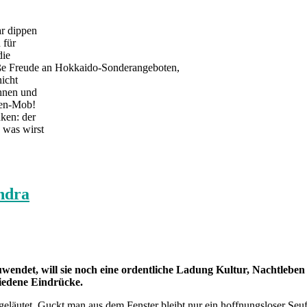
ar dippen
 für
die
oße Freude an Hokkaido-Sonderangeboten,
nicht
ahnen und
iren-Mob!
nken: der
 was wirst
andra
uwendet, will sie noch eine ordentliche Ladung Kultur, Nachtlebe
hiedene Eindrücke.
eläutet. Guckt man aus dem Fenster bleibt nur ein hoffnungsloser Seu