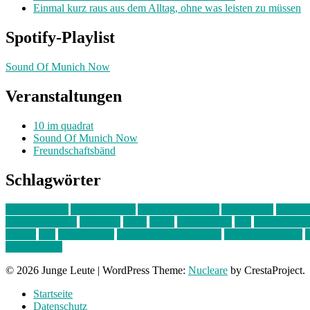
Einmal kurz raus aus dem Alltag, ohne was leisten zu müssen
Spotify-Playlist
Sound Of Munich Now
Veranstaltungen
10 im quadrat
Sound Of Munich Now
Freundschaftsbänd
Schlagwörter
10 im Quadrat
Amelie Völker
Anastasia Trenkler
Ausstellung
bahnwär
junges münchen
Kolumne
kunst
Liebe
Lisi Wasmer
lmu
lost weeken
Kreiter
pop
Rita Argauer
Sound Of Munich Now
Stefanie Witterauf
s
Freundschaft
© 2026 Junge Leute
|
WordPress Theme:
Nucleare
by CrestaProject.
Startseite
Datenschutz