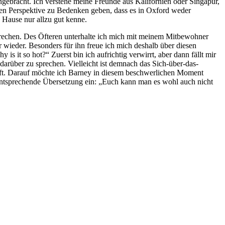
ngebracht. Ich verstehe meine Freunde aus Kalifornien oder Singapur,
chen Perspektive zu Bedenken geben, dass es in Oxford weder
 Hause nur allzu gut kenne.
ssprechen. Des Öfteren unterhalte ich mich mit meinem Mitbewohner
wieder. Besonders für ihn freue ich mich deshalb über diesen
 it so hot?“ Zuerst bin ich aufrichtig verwirrt, aber dann fällt mir
darüber zu sprechen. Vielleicht ist demnach das Sich-über-das-
pft. Darauf möchte ich Barney in diesem beschwerlichen Moment
entsprechende Übersetzung ein: „Euch kann man es wohl auch nicht