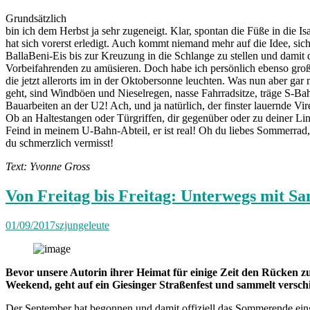
Grundsätzlich
bin ich dem Herbst ja sehr zugeneigt. Klar, spontan die Füße in die Is
hat sich vorerst erledigt. Auch kommt niemand mehr auf die Idee, sich
BallaBeni-Eis bis zur Kreuzung in die Schlange zu stellen und damit 
Vorbeifahrenden zu amüsieren. Doch habe ich persönlich ebenso gr
die jetzt allerorts im in der Oktobersonne leuchten. Was nun aber gar 
geht, sind Windböen und Nieselregen, nasse Fahrradsitze, träge S-B
Bauarbeiten an der U2! Ach, und ja natürlich, der finster lauernde V
Ob an Haltestangen oder Türgriffen, dir gegenüber oder zu deiner Li
Feind in meinem U-Bahn-Abteil, er ist real! Oh du liebes Sommerrad,
du schmerzlich vermisst!
Text: Yvonne Gross
Von Freitag bis Freitag: Unterwegs mit S
01/09/2017
szjungeleute
Bevor unsere Autorin ihrer Heimat für einige Zeit den Rücken z
Weekend, geht auf ein Giesinger Straßenfest und sammelt versc
Der September hat begonnen und damit offiziell das Sommerende eing