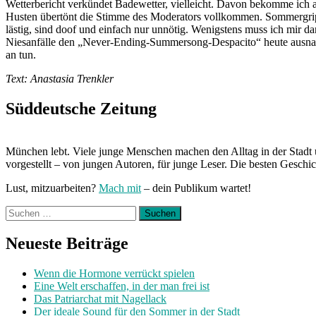
Wetterbericht verkündet Badewetter, vielleicht. Davon bekomme ich a
Husten übertönt die Stimme des Moderators vollkommen. Sommergri
lästig, sind doof und einfach nur unnötig. Wenigstens muss ich mir d
Niesanfälle den „Never-Ending-Summersong-Despacito“ heute ausna
an tun.
Text: Anastasia Trenkler
Süddeutsche Zeitung
München lebt. Viele junge Menschen machen den Alltag in der Stadt 
vorgestellt – von jungen Autoren, für junge Leser. Die besten Geschi
Lust, mitzuarbeiten?
Mach mit
– dein Publikum wartet!
Suchen
nach:
Neueste Beiträge
Wenn die Hormone verrückt spielen
Eine Welt erschaffen, in der man frei ist
Das Patriarchat mit Nagellack
Der ideale Sound für den Sommer in der Stadt