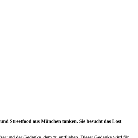
n und Streetfood aus München tanken. Sie besucht das Lost
fzer und der Gedanke, dem zu entfliehen. Dieser Gedanke wird für