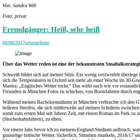
Von: Sandra Will
Foto: privat
Fremdgänger: Heiß, sehr heiß
08/08/2017
szjungeleute
Über das Wetter reden ist eine der bekanntesten Smaltalkstrateg
Schweiß bildet sich auf meiner Stirn. Ein wenig verzweifelt überlege 
sich die Temperaturen in Oxford seit mehr als einer Woche im 30-Grad
Mantra: „Englisches Wetter rockt.“ Das wirkt nach wie vor erstaunlich
Freunden in München Fotos zu schicken, von Bootsfahrten durch engl
Während meines Bachelorstudiums in München verbrachte ich den Großt
helleren Streifen, die sich mittlerweile auf meinen Schultern zwisch
somit zum ersten Mal seit Jahren Zeit, mit einem Roman im Park zu s
(Stocherkahnfahren), zu üben.
Vor einem Jahr, bevor ich zu meinem England-Studium aufbrach, war 
grauselige britische Wetter. Sicherlich, Stimmen munkeln, 2016/17 se