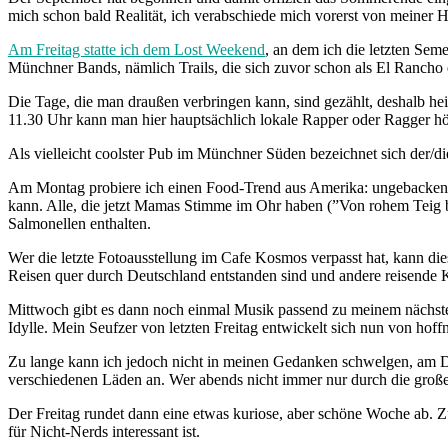
mich schon bald Realität, ich verabschiede mich vorerst von meiner
Am Freitag statte ich dem Lost Weekend
, an dem ich die letzten Se
Münchner Bands, nämlich Trails, die sich zuvor schon als El Ranch
Die Tage, die man draußen verbringen kann, sind gezählt, deshalb h
11.30 Uhr kann man hier hauptsächlich lokale Rapper oder Ragger hör
Als vielleicht coolster Pub im Münchner Süden bezeichnet sich der/di
Am Montag probiere ich einen Food-Trend aus Amerika: ungebacke
kann. Alle, die jetzt Mamas Stimme im Ohr haben (”Von rohem Teig
Salmonellen enthalten.
Wer die letzte Fotoausstellung im Cafe Kosmos verpasst hat, kann d
Reisen quer durch Deutschland entstanden sind und andere reisende K
Mittwoch gibt es dann noch einmal Musik passend zu meinem nächst
Idylle. Mein Seufzer von letzten Freitag entwickelt sich nun von ho
Zu lange kann ich jedoch nicht in meinen Gedanken schwelgen, am D
verschiedenen Läden an. Wer abends nicht immer nur durch die großen 
Der Freitag rundet dann eine etwas kuriose, aber schöne Woche ab. 
für Nicht-Nerds interessant ist.