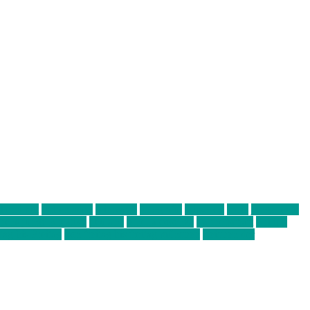
abend mit
farbenladen
feierwerk
fotografie
Hip-Hop
indie
junge leute
ens junge Kreative
neuland
ornella cosenza
Partnerschaft
Philipp
tag bis Freitag
von freitag bis freitag münchen
Zeichen der