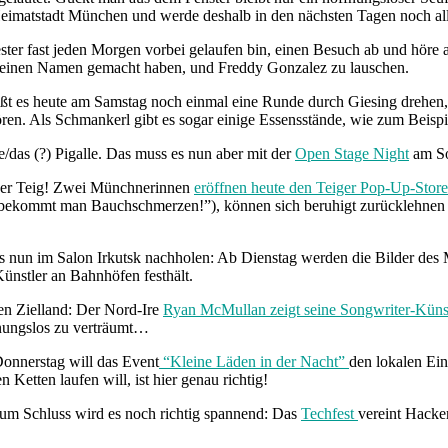
 Heimatstadt München und werde deshalb in den nächsten Tagen noch a
mester fast jeden Morgen vorbei gelaufen bin, einen Besuch ab und hör
o einen Namen gemacht haben, und Freddy Gonzalez zu lauschen.
eißt es heute am Samstag noch einmal eine Runde durch Giesing drehen
en. Als Schmankerl gibt es sogar einige Essensstände, wie zum Beispie
e/das (?) Pigalle. Das muss es nun aber mit der
Open Stage Night
am So
ner Teig! Zwei Münchnerinnen
eröffnen heute den Teiger Pop-Up-Store
 bekommt man Bauchschmerzen!”), können sich beruhigt zurücklehnen 
ies nun im Salon Irkutsk nachholen: Ab Dienstag werden die Bilder de
ünstler an Bahnhöfen festhält.
en Zielland: Der Nord-Ire
Ryan McMullan zeigt seine Songwriter-Küns
ffnungslos zu verträumt…
onnerstag will das Event
“Kleine Läden in der Nacht”
den lokalen Ein
Ketten laufen will, ist hier genau richtig!
Zum Schluss wird es noch richtig spannend: Das
Techfest
vereint Hacke