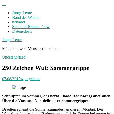
Skip
to
Junge Leute
content
Band der Woche
neuland
Sound of Munich Now
Datenschutz
Facebook
Twitter
Instagram
Junge Leute
München Lebt. Menschen und mehr.
Uncategorized
250 Zeichen Wut: Sommergrippe
07/08/2017
szjungeleute
Schnupfen im Sommer, das nervt. Blöde Radiosongs aber auch.
Über die Vor- und Nachteile einer Sommergrippe:
Draußen scheint die Sonne. Zumindest an diesem Montag. Der
Wetterbericht verkündet Badewetter, vielleicht. Davon bekomme ich