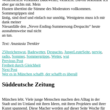
aber gar nichts mit. Mein
Husten übertönt die Stimme des Moderators vollkommen.
Sommergrippen sind
lästig, sind doof und einfach nur unnötig. Wenigstens muss ich mir
dank meiner
Niesanfälle den „Never-Ending-Summersong-Despacito“ heute
ausnahmsweise mal nicht
an tun.
Text: Anastasia Trenkler
250zeichenwut
,
Badewetter
,
Despacito
,
JungeLeuteSeite
,
nervig
,
radio
,
Sommer
,
Sommergrippe
,
Wetter
,
wut
Post
Previous
Previous Post
post:
Freiheit durch Gleichheit
navigation
Next Post
Wer es in München schafft, der schafft es überall
Next
Post:
Süddeutsche Zeitung
München lebt. Viele junge Menschen machen den Alltag in der
Stadt und im Umland mit ihren Ideen, mit ihren Projekten und ihrer
Kunst spannend. Diese Macher werden auf dieser Seite Woche für