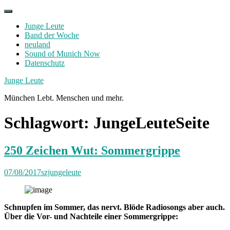
Skip
to
Junge Leute
content
Band der Woche
neuland
Sound of Munich Now
Datenschutz
Facebook
Twitter
Instagram
Junge Leute
München Lebt. Menschen und mehr.
Schlagwort:
JungeLeuteSeite
250 Zeichen Wut: Sommergrippe
07/08/2017
szjungeleute
Schnupfen im Sommer, das nervt. Blöde Radiosongs aber auch.
Über die Vor- und Nachteile einer Sommergrippe: