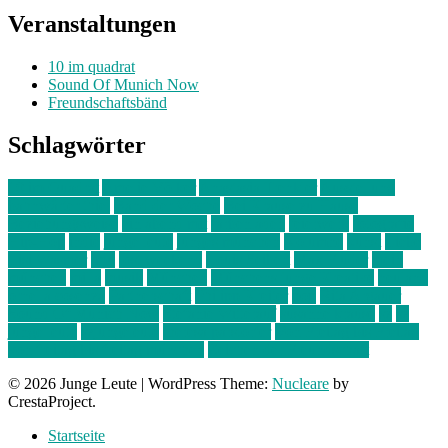
Veranstaltungen
10 im quadrat
Sound Of Munich Now
Freundschaftsbänd
Schlagwörter
10 im Quadrat
Amelie Völker
Anastasia Trenkler
Ausstellung
bahnwärter thiel
Band der Woche
Bei Krause zu Hause
Beziehungsweise
ein abend mit
farbenladen
feierwerk
fotografie
Hip-Hop
indie
junge leute
junges münchen
Kolumne
kunst
Liebe
Lisi Wasmer
lmu
lost weekend
Louis Seibert
Max Fluder
mein
münchen
milla
musik
München
Münchens junge Kreative
neuland
ornella cosenza
Partnerschaft
Philipp Kreiter
pop
Rita Argauer
Sound Of Munich Now
Stefanie Witterauf
susanne krause
sz
sz
junge leute
szjungeleute
theresa parstorfer
Von Freitag bis Freitag
von freitag bis freitag münchen
Zeichen der Freundschaft
© 2026 Junge Leute
|
WordPress Theme:
Nucleare
by
CrestaProject.
Startseite