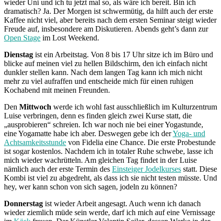
wieder Uni und ich tu jetzt mal so, als wäre ich bereit. Bin ich
dramatisch? Ja. Der Morgen ist schwermütig, da hilft auch der erste
Kaffee nicht viel, aber bereits nach dem ersten Seminar steigt wieder
Freude auf, insbesondere am Diskutieren. Abends geht’s dann zur
Open Stage
im Lost Weekend.
Dienstag
ist ein Arbeitstag. Von 8 bis 17 Uhr sitze ich im Büro und
blicke auf meinen viel zu hellen Bildschirm, den ich einfach nicht
dunkler stellen kann. Nach dem langen Tag kann ich mich nicht
mehr zu viel aufraffen und entscheide mich für einen ruhigen
Kochabend mit meinen Freunden.
Den
Mittwoch
werde ich wohl fast ausschließlich im Kulturzentrum
Luise verbringen, denn es finden gleich zwei Kurse statt, die
„ausprobieren“ schreien. Ich war noch nie bei einer Yogastunde,
eine Yogamatte habe ich aber. Deswegen gebe ich der
Yoga- und
Achtsamkeitsstunde
von Fidelia eine Chance. Die erste Probestunde
ist sogar kostenlos. Nachdem ich in totaler Ruhe schwebe, lasse ich
mich wieder wachrütteln. Am gleichen Tag findet in der Luise
nämlich auch der erste Termin des
Einsteiger Jodelkurses
statt. Diese
Kombi ist viel zu abgedreht, als dass ich sie nicht testen müsste. Und
hey, wer kann schon von sich sagen, jodeln zu können?
Donnerstag
ist wieder Arbeit angesagt. Auch wenn ich danach
wieder ziemlich müde sein werde, darf ich mich auf eine Vernissage