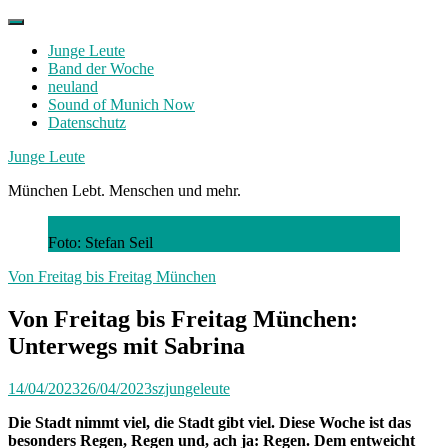
Skip
to
Junge Leute
content
Band der Woche
neuland
Sound of Munich Now
Datenschutz
Facebook
Twitter
Instagram
Junge Leute
München Lebt. Menschen und mehr.
Foto: Stefan Seil
Von Freitag bis Freitag München
Von Freitag bis Freitag München:
Unterwegs mit Sabrina
14/04/2023
26/04/2023
szjungeleute
Die Stadt nimmt viel, die Stadt gibt viel. Diese Woche ist das
besonders Regen, Regen und, ach ja: Regen. Dem entweicht