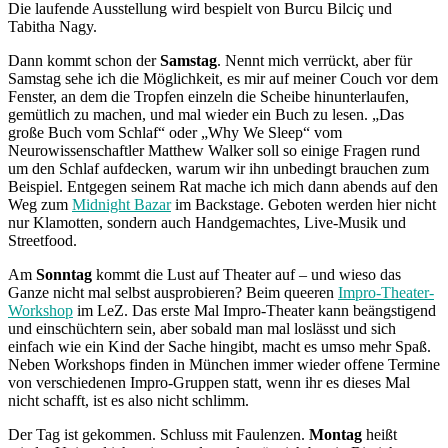
Die laufende Ausstellung wird bespielt von Burcu Bilciç und
Tabitha Nagy.
Dann kommt schon der
Samstag
. Nennt mich verrückt, aber für
Samstag sehe ich die Möglichkeit, es mir auf meiner Couch vor dem
Fenster, an dem die Tropfen einzeln die Scheibe hinunterlaufen,
gemütlich zu machen, und mal wieder ein Buch zu lesen. „Das
große Buch vom Schlaf“ oder „Why We Sleep“ vom
Neurowissenschaftler Matthew Walker soll so einige Fragen rund
um den Schlaf aufdecken, warum wir ihn unbedingt brauchen zum
Beispiel. Entgegen seinem Rat mache ich mich dann abends auf den
Weg zum
Midnight Bazar
im Backstage. Geboten werden hier nicht
nur Klamotten, sondern auch Handgemachtes, Live-Musik und
Streetfood.
Am
Sonntag
kommt die Lust auf Theater auf – und wieso das
Ganze nicht mal selbst ausprobieren? Beim queeren
Impro-Theater-
Workshop
im LeZ. Das erste Mal Impro-Theater kann beängstigend
und einschüchtern sein, aber sobald man mal loslässt und sich
einfach wie ein Kind der Sache hingibt, macht es umso mehr Spaß.
Neben Workshops finden in München immer wieder offene Termine
von verschiedenen Impro-Gruppen statt, wenn ihr es dieses Mal
nicht schafft, ist es also nicht schlimm.
Der Tag ist gekommen. Schluss mit Faulenzen.
Montag
heißt