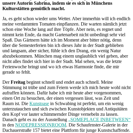
unsere Autorin Sabrina, indem sie es sich in Münchens
Kulturstätten gemütlich macht.
Ja, es geht schon wieder ums Wetter. Aber immerhin will ich endlich
meine verdammten Tomaten einpflanzen. Die warten nämlich jetzt
schon eine Woche lang auf ihre Töpfe. Aber nein, es regnet und
nimmt kein Ende, da macht Gartenarbeit nicht unbedingt sehr viel
Spaß. Das Gärtnern hätte ich im Moment aber bitter nötig, denn
über die Semesterferien bin ich dieses Jahr in der Stadt geblieben
und langsam, aber sicher, fühle ich den Drang, ein wenig Natur
abzubekommen. München mag einem unglaublich viel geben, aber
nicht alles findet sich hier in der Stadt. Mal sehen, was die letzte
Ferienwoche bringt und wo ich etwas Harmonie finde, die mir
gerade so fehlt.
Der
Freitag
beginnt schnell und endet auch schnell. Meine
Stimmung ist trübe und zum Feiern werde ich mich heute wohl nicht
aufraffen können. Dafür habe ich mir heute aber vorgenommen,
einen Ort zu besuchen, der einen vergessen lässt, was Zeit und
Raum ist. Die
Kunstoase
in Schwabing ist perfekt, um ein wenig
unterzutauchen und sich zwischen Kunstobjekten und Antiquitäten
den Kopf vor lauter schimmernder Dinge vernebeln zu lassen.
Danach geht es zu der Ausstellung
„SOMEPLACE INBETWEEN“
in den
NODEPRESSIONROOM
. Die Schaufenster-Galerie in der
Dachauerstraße 157 bietet eine Plattform für junge Kunstschaffende.