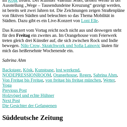
im
Köşk
freuen. Der Künstler Valentin Seiler, dessen Werke in der
Ausstellung „Wege – Tausendundeine Kreuzung“ gezeigt werden,
ist bereits seit zwei Jahren tot. Die Zeichnungen zeigen Straßenpläne
von fiktiven Städten und beleuchten so das Thema Mobilität in
Städten. Dazu gibt es ein Live-Konzert von
Loni Elle
.
Das Konzert vom Vortag reicht noch nicht aus und deswegen steht
für den
Freitag
ein zweites an. Im Orangehouse vom Feierwerk
treten gleich drei Künstler auf, die sich zwischen Rock und Indie
bewegen.
Nilo Crow, Skratchwork und Sofia Lainovic
läuten für
mich das heißersehnte Wochenende ein.
Sabrina Ahm
Backstage
,
Kösk
,
Kunstoase
,
lost weekend
,
NODEPRESSIONROOM
,
Orangehouse
,
Regen
,
Sabrina Ahm
,
Von Freitag bis Freitag
,
von freitag bis freitag münchen
,
Wetter
,
Yoga
Post
Previous
Previous Post
post:
Holzvögel und echte Hühner
navigation
Next Post
Die Gesichter der Gefangenen
Next
Post:
Süddeutsche Zeitung