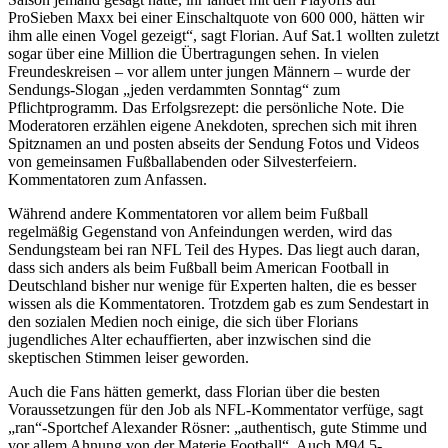
ProSieben Maxx bei einer Einschaltquote von 600 000, hätten wir
ihm alle einen Vogel gezeigt“, sagt Florian. Auf Sat.1 wollten zuletzt
sogar über eine Million die Übertragungen sehen. In vielen
Freundeskreisen – vor allem unter jungen Männern – wurde der
Sendungs-Slogan „jeden verdammten Sonntag“ zum
Pflichtprogramm. Das Erfolgsrezept: die persönliche Note. Die
Moderatoren erzählen eigene Anekdoten, sprechen sich mit ihren
Spitznamen an und posten abseits der Sendung Fotos und Videos
von gemeinsamen Fußballabenden oder Silvesterfeiern.
Kommentatoren zum Anfassen.
Während andere Kommentatoren vor allem beim Fußball
regelmäßig Gegenstand von Anfeindungen werden, wird das
Sendungsteam bei ran NFL Teil des Hypes. Das liegt auch daran,
dass sich anders als beim Fußball beim American Football in
Deutschland bisher nur wenige für Experten halten, die es besser
wissen als die Kommentatoren. Trotzdem gab es zum Sendestart in
den sozialen Medien noch einige, die sich über Florians
jugendliches Alter echauffierten, aber inzwischen sind die
skeptischen Stimmen leiser geworden.
Auch die Fans hätten gemerkt, dass Florian über die besten
Voraussetzungen für den Job als NFL-Kommentator verfüge, sagt
„ran“-Sportchef Alexander Rösner: „authentisch, gute Stimme und
vor allem Ahnung von der Materie Football“. Auch M94.5-