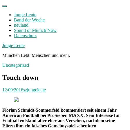
Skip
to
Junge Leute
content
Band der Woche
neuland
Sound of Munich Now
Datenschutz
Facebook
Twitter
Instagram
Junge Leute
München Lebt. Menschen und mehr.
Uncategorized
Touch down
12/09/2016
szjungeleute
Florian Schmidt-Sommerfeld kommentiert seit einem Jahr
American Football bei ProSieben MAXX. Sein Interesse für
Football entstand aber eher aus Versehen, nachdem seine
Eltern ihm ein falsches Gameboyspiel schenkten.