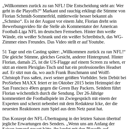
„Willkommen zurück zu ran NFL! Die Entscheidung steht an: Wer
geht in die Playoffs?“ Markant und rauchig erklingt die Stimme von
Florian Schmidt-Sommerfeld, mittlerweile besser bekannt als
„Schmiso“. Es ist der August vor einem Jahr, Florian dreht sein
Bewerbungsvideo für die Stelle als Kommentator der American
Football-Liga NFL im deutschen Fernsehen. Hinter ihm weiße
Wände, ein weißer Schrank und ein weißer Schreibtisch, das WG-
Zimmer eines Freundes. Das Video stellt er auf Youtube.
51 Tage und ein Casting später: „Willkommen zurück zu ran NFL!“
Die gleiche Stimme, gleiches Gesicht, anderer Hintergrund. Hinter
Florian, damals 25, ist die US-Flagge auf einem Screen zu sehen, er
sitzt an einem Plexiglas-Tisch und hat ein professionelles Headset
auf. Er sitzt nun da, wo auch Frank Buschmann und Wolff-
Christoph Fuss saßen, zwei seiner größten Vorbilder. Sein Debüt bei
ProSieben MAXX feiert er im Oktober 2015 beim Heimspiel der
San Francisco 49ers gegen die Green Bay Packers. Seitdem führt
Florian wöchentlich durch die Sendung. Der 26-Jährige
kommentiert die Footballspiele im Zwiegespräch mit einem der
Experten und scherzt nebenbei mit dem Redakteur Icke, der die
neuesten Reaktionen zum Spiel aus dem Netz parat hat.
Das Konzept der NFL-Übertragung in der letzten Saison übertraf
jegliche Erwartungen des Senders. „Wenn uns am Anfang der
Saison jemand gesagt hätte, ihr landet mit den Playoffs auf