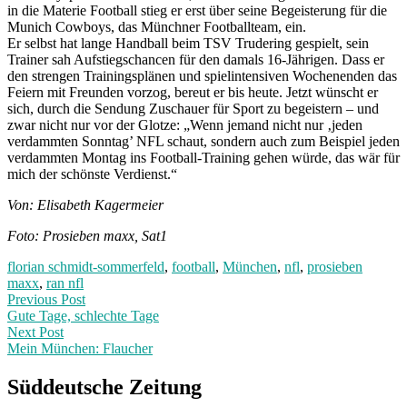
in die Materie Football stieg er erst über seine Begeisterung für die
Munich Cowboys, das Münchner Footballteam, ein.
Er selbst hat lange Handball beim TSV Trudering gespielt, sein
Trainer sah Aufstiegschancen für den damals 16-Jährigen. Dass er
den strengen Trainingsplänen und spielintensiven Wochenenden das
Feiern mit Freunden vorzog, bereut er bis heute. Jetzt wünscht er
sich, durch die Sendung Zuschauer für Sport zu begeistern – und
zwar nicht nur vor der Glotze: „Wenn jemand nicht nur ‚jeden
verdammten Sonntag’ NFL schaut, sondern auch zum Beispiel jeden
verdammten Montag ins Football-Training gehen würde, das wär für
mich der schönste Verdienst.“
Von: Elisabeth Kagermeier
Foto: Prosieben maxx, Sat1
florian schmidt-sommerfeld
,
football
,
München
,
nfl
,
prosieben
maxx
,
ran nfl
Post
Previous
Previous Post
post:
Gute Tage, schlechte Tage
navigation
Next Post
Mein München: Flaucher
Next
Post:
Süddeutsche Zeitung