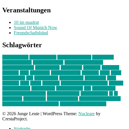
Veranstaltungen
10 im quadrat
Sound Of Munich Now
Freundschaftsbänd
Schlagwörter
10 im Quadrat
Amelie Völker
Anastasia Trenkler
Ausstellung
bahnwärter thiel
Band der Woche
Bei Krause zu Hause
Beziehungsweise
ein abend mit
farbenladen
feierwerk
fotografie
Hip-Hop
indie
junge leute
junges münchen
Kolumne
kunst
Liebe
Lisi Wasmer
lmu
lost weekend
Louis Seibert
Max Fluder
mein
münchen
milla
musik
München
Münchens junge Kreative
neuland
ornella cosenza
Partnerschaft
Philipp Kreiter
pop
Rita Argauer
Sound Of Munich Now
Stefanie Witterauf
susanne krause
sz
sz
junge leute
szjungeleute
theresa parstorfer
Von Freitag bis Freitag
von freitag bis freitag münchen
Zeichen der Freundschaft
© 2026 Junge Leute
|
WordPress Theme:
Nucleare
by
CrestaProject.
Startseite