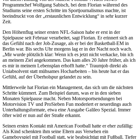
Programmchef Wolfgang Sabisch, bei dem Florian während des
Studiums seine ersten Schritte im Sportjournalismus machte, ist
beeindruckt von der „erstaunlichen Entwicklung“ in sehr kurzer
Zeit.
Den Höhenflug seiner ersten NFL-Saison habe er erst in der
Spielpause seit Februar verarbeitet, sagt Florian. Er erinnert sich an
das Gefühl nach der Job-Zusage, als er bei der Basketball-EM in
Berlin war. Bis sechs Uhr morgens lag er in der Nacht noch wach.
„Mir wurde plötzlich klar: Wenn ich es jetzt nicht verkacke, bin ich
an meinem Ziel angekommen. Das kam alles 20 Jahre früher, als ich
es mir in meinem Lebensplan erhofft hatte.“ Traumjob direkt als
Uniabsolvent statt mühsames Hocharbeiten – bis heute hat er das
Gefühl, auf der Überholspur gelandet zu sein.
Mittlerweile hat Florian ein Management, das sich um die nächsten
Schritte kümmert. Zum Beispiel darum, was er in den sieben
Monaten Spielpause macht. Neben Motorsportsendungen bei
Motorvision TV und ProSieben Fun moderiert er neuerdings auch
Unterhaltungsformate, etwa eine Ausgabe Galileo Spezial. Immer
öfter wird er nun auf der Straße erkannt.
Seinen ersten Kontakt mit American Football hatte er eher zufällig:
Als Kind schenkten ihm seine Eltern aus Versehen ein
Gameboyspiel mit Football statt, wie beabsichtigt mit Fußball. Tiefer