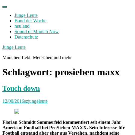
Skip
to
Junge Leute
content
Band der Woche
neuland
Sound of Munich Now
Datenschutz
Facebook
Twitter
Instagram
Junge Leute
München Lebt. Menschen und mehr.
Schlagwort:
prosieben maxx
Touch down
12/09/2016
szjungeleute
Florian Schmidt-Sommerfeld kommentiert seit einem Jahr
American Football bei ProSieben MAXX. Sein Interesse für
Football entstand aber eher aus Versehen, nachdem seine