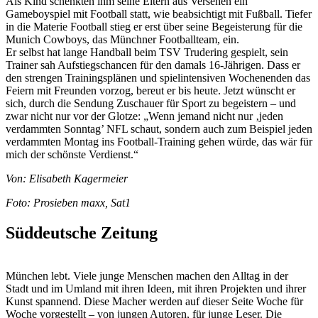
Als Kind schenkten ihm seine Eltern aus Versehen ein
Gameboyspiel mit Football statt, wie beabsichtigt mit Fußball. Tiefer
in die Materie Football stieg er erst über seine Begeisterung für die
Munich Cowboys, das Münchner Footballteam, ein.
Er selbst hat lange Handball beim TSV Trudering gespielt, sein
Trainer sah Aufstiegschancen für den damals 16-Jährigen. Dass er
den strengen Trainingsplänen und spielintensiven Wochenenden das
Feiern mit Freunden vorzog, bereut er bis heute. Jetzt wünscht er
sich, durch die Sendung Zuschauer für Sport zu begeistern – und
zwar nicht nur vor der Glotze: „Wenn jemand nicht nur ‚jeden
verdammten Sonntag’ NFL schaut, sondern auch zum Beispiel jeden
verdammten Montag ins Football-Training gehen würde, das wär für
mich der schönste Verdienst.“
Von: Elisabeth Kagermeier
Foto: Prosieben maxx, Sat1
Süddeutsche Zeitung
München lebt. Viele junge Menschen machen den Alltag in der
Stadt und im Umland mit ihren Ideen, mit ihren Projekten und ihrer
Kunst spannend. Diese Macher werden auf dieser Seite Woche für
Woche vorgestellt – von jungen Autoren, für junge Leser. Die