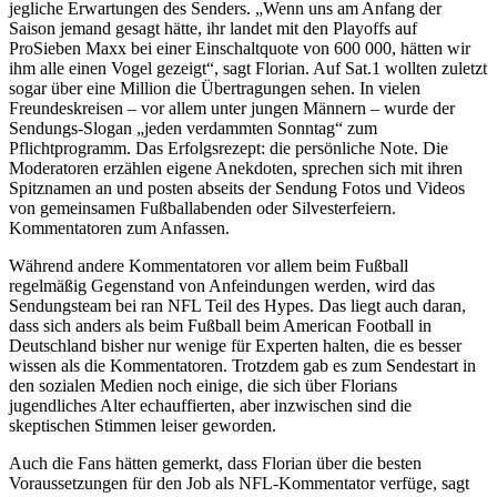
jegliche Erwartungen des Senders. „Wenn uns am Anfang der
Saison jemand gesagt hätte, ihr landet mit den Playoffs auf
ProSieben Maxx bei einer Einschaltquote von 600 000, hätten wir
ihm alle einen Vogel gezeigt“, sagt Florian. Auf Sat.1 wollten zuletzt
sogar über eine Million die Übertragungen sehen. In vielen
Freundeskreisen – vor allem unter jungen Männern – wurde der
Sendungs-Slogan „jeden verdammten Sonntag“ zum
Pflichtprogramm. Das Erfolgsrezept: die persönliche Note. Die
Moderatoren erzählen eigene Anekdoten, sprechen sich mit ihren
Spitznamen an und posten abseits der Sendung Fotos und Videos
von gemeinsamen Fußballabenden oder Silvesterfeiern.
Kommentatoren zum Anfassen.
Während andere Kommentatoren vor allem beim Fußball
regelmäßig Gegenstand von Anfeindungen werden, wird das
Sendungsteam bei ran NFL Teil des Hypes. Das liegt auch daran,
dass sich anders als beim Fußball beim American Football in
Deutschland bisher nur wenige für Experten halten, die es besser
wissen als die Kommentatoren. Trotzdem gab es zum Sendestart in
den sozialen Medien noch einige, die sich über Florians
jugendliches Alter echauffierten, aber inzwischen sind die
skeptischen Stimmen leiser geworden.
Auch die Fans hätten gemerkt, dass Florian über die besten
Voraussetzungen für den Job als NFL-Kommentator verfüge, sagt