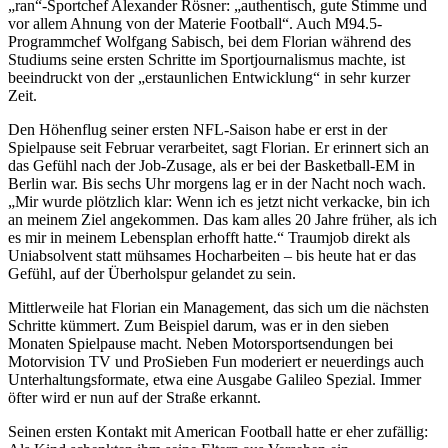
„ran“-Sportchef Alexander Rösner: „authentisch, gute Stimme und
vor allem Ahnung von der Materie Football“. Auch M94.5-
Programmchef Wolfgang Sabisch, bei dem Florian während des
Studiums seine ersten Schritte im Sportjournalismus machte, ist
beeindruckt von der „erstaunlichen Entwicklung“ in sehr kurzer
Zeit.
Den Höhenflug seiner ersten NFL-Saison habe er erst in der
Spielpause seit Februar verarbeitet, sagt Florian. Er erinnert sich an
das Gefühl nach der Job-Zusage, als er bei der Basketball-EM in
Berlin war. Bis sechs Uhr morgens lag er in der Nacht noch wach.
„Mir wurde plötzlich klar: Wenn ich es jetzt nicht verkacke, bin ich
an meinem Ziel angekommen. Das kam alles 20 Jahre früher, als ich
es mir in meinem Lebensplan erhofft hatte.“ Traumjob direkt als
Uniabsolvent statt mühsames Hocharbeiten – bis heute hat er das
Gefühl, auf der Überholspur gelandet zu sein.
Mittlerweile hat Florian ein Management, das sich um die nächsten
Schritte kümmert. Zum Beispiel darum, was er in den sieben
Monaten Spielpause macht. Neben Motorsportsendungen bei
Motorvision TV und ProSieben Fun moderiert er neuerdings auch
Unterhaltungsformate, etwa eine Ausgabe Galileo Spezial. Immer
öfter wird er nun auf der Straße erkannt.
Seinen ersten Kontakt mit American Football hatte er eher zufällig: