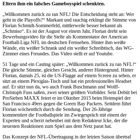
Eltern ihm ein falsches Gameboyspiel schenkten.
„Willkommen zurück zu ran NFL! Die Entscheidung steht an: Wer
geht in die Playoffs?“ Markant und rauchig erklingt die Stimme von
Florian Schmidt-Sommerfeld, mittlerweile besser bekannt als
„Schmiso“. Es ist der August vor einem Jahr, Florian dreht sein
Bewerbungsvideo für die Stelle als Kommentator der American
Football-Liga NFL im deutschen Fernsehen. Hinter ihm weiße
Wände, ein weißer Schrank und ein weißer Schreibtisch, das WG-
Zimmer eines Freundes. Das Video stellt er auf Youtube.
51 Tage und ein Casting später: „Willkommen zurück zu ran NFL!“
Die gleiche Stimme, gleiches Gesicht, anderer Hintergrund. Hinter
Florian, damals 25, ist die US-Flagge auf einem Screen zu sehen, er
sitzt an einem Plexiglas-Tisch und hat ein professionelles Headset
auf. Er sitzt nun da, wo auch Frank Buschmann und Wolff-
Christoph Fuss saßen, zwei seiner größten Vorbilder. Sein Debüt bei
ProSieben MAXX feiert er im Oktober 2015 beim Heimspiel der
San Francisco 49ers gegen die Green Bay Packers. Seitdem führt
Florian wöchentlich durch die Sendung. Der 26-Jährige
kommentiert die Footballspiele im Zwiegespräch mit einem der
Experten und scherzt nebenbei mit dem Redakteur Icke, der die
neuesten Reaktionen zum Spiel aus dem Netz parat hat.
Das Konzept der NFL-Übertragung in der letzten Saison übertraf