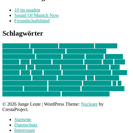
10 im quadrat
Sound Of Munich Now
Freundschaftsbänd
Schlagwörter
10 im Quadrat
Amelie Völker
Anastasia Trenkler
Ausstellung
bahnwärter thiel
Band der Woche
Bei Krause zu Hause
Beziehungsweise
ein abend mit
farbenladen
feierwerk
fotografie
Hip-Hop
indie
junge leute
junges münchen
Kolumne
kunst
Liebe
Lisi Wasmer
lmu
lost weekend
Louis Seibert
Max Fluder
mein
münchen
milla
musik
München
Münchens junge Kreative
neuland
ornella cosenza
Partnerschaft
Philipp Kreiter
pop
Rita Argauer
Sound Of Munich Now
Stefanie Witterauf
susanne krause
sz
sz
junge leute
szjungeleute
theresa parstorfer
Von Freitag bis Freitag
von freitag bis freitag münchen
Zeichen der Freundschaft
© 2026 Junge Leute
|
WordPress Theme:
Nucleare
by
CrestaProject.
Startseite
Datenschutz
Impressum