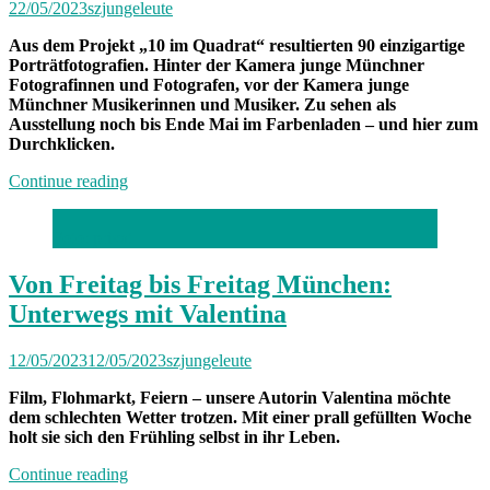
22/05/2023
szjungeleute
Aus dem Projekt „10 im Quadrat“ resultierten 90 einzigartige
Porträtfotografien. Hinter der Kamera junge Münchner
Fotografinnen und Fotografen, vor der Kamera junge
Münchner Musikerinnen und Musiker. Zu sehen als
Ausstellung noch bis Ende Mai im Farbenladen – und hier zum
Durchklicken.
„10
Continue reading
im
Quadrat
Foto: privat
2023:
Alle
Porträts
Von Freitag bis Freitag München:
im
Unterwegs mit Valentina
Überblick“
12/05/2023
12/05/2023
szjungeleute
Film, Flohmarkt, Feiern – unsere Autorin Valentina möchte
dem schlechten Wetter trotzen. Mit einer prall gefüllten Woche
holt sie sich den Frühling selbst in ihr Leben.
„Von
Continue reading