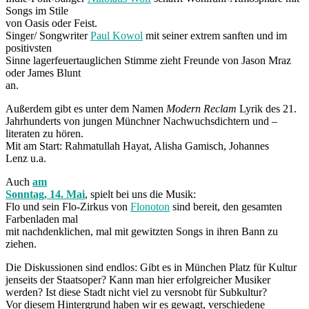
Songs im Stile
von Oasis oder Feist.
Singer/ Songwriter
Paul Kowol
mit seiner extrem sanften und im
positivsten
Sinne lagerfeuertauglichen Stimme zieht Freunde von Jason Mraz
oder James Blunt
an.
Außerdem gibt es unter dem Namen
Modern Reclam
Lyrik des 21.
Jahrhunderts von jungen Münchner Nachwuchsdichtern und –
literaten zu hören.
Mit am Start: Rahmatullah Hayat, Alisha Gamisch, Johannes
Lenz u.a.
Auch
am
Sonntag, 14. Mai
, spielt bei uns die Musik:
Flo und sein Flo-Zirkus von
Flonoton
sind bereit, den gesamten
Farbenladen mal
mit nachdenklichen, mal mit gewitzten Songs in ihren Bann zu
ziehen.
Die Diskussionen sind endlos: Gibt es in München Platz für Kultur
jenseits der Staatsoper? Kann man hier erfolgreicher Musiker
werden? Ist diese Stadt nicht viel zu versnobt für Subkultur?
Vor diesem Hintergrund haben wir es gewagt, verschiedene