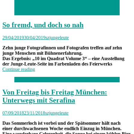
Farbenladen“
Fotoshooting Comedian Hani Who wird fotografiert
von Özgün Turgut. Foto: Catherina Hess
So fremd, und doch so nah
29/04/2019
30/04/2019
szjungeleute
Zehn junge Fotografinnen und Fotografen treffen auf zehn
junge Menschen mit Bühnenerfahrung.
Das Ergebnis: „10 im Quadrat Volume 3“ – eine Ausstellung
der Junge-Leute-Seite im Farbenladen des Feierwerks
„So
Continue reading
fremd,
und
doch
so
Von Freitag bis Freitag München:
nah“
Unterwegs mit Serafina
07/09/2018
23/11/2018
szjungeleute
Das Sommerloch ist vorbei und der Spätsommer hält nach
einer durchwachsenen Woche endlich Einzug in München.
Eine wunderbare Gelegenheit, die Sonne bei einem kühlen Bier