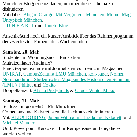
Münchner Blogger einzuladen, um über dieses Thema zu
diskutieren.
Mit dabei:
Blog in Orange
,
Mit Vergnügen München
,
MunichMag
,
Untypisch München
,
T U N E A R T
und
TunefulBlog
.
Anschließend noch ein kurzer Ausblick über das Rahmenprogramm
der zwei letzten Farbenladen-Wochenenden:
Samstag, 20. Mai:
Studenten in Wohnungsnot – Endstation
Matratzenlager Audimax?
Eine Gesprächsrunde mit Journalisten von den Uni-Magazinen
UNIKAT
,
CampusZeitung LMU München
,
kon-paper
,
Nomen
Nominandum – Studentisches Magazin des Historischen Seminars
(LMU)
,
Philtrat
und
Cogito
Doppelkonzert:
Alisha Prettyfields
&
Chuck Winter Music
Sonntag, 21. Mai:
Schluss mit granteln! – Mit Münchner
Comedians und Kabarettisten die Lachmuskeln trainieren
Mit:
ALEX DÖRING
,
Julian Wittmann – Liada und Kabarett
t und
Michael Mauder
Und: Powerpoint-Karaoke – Für Rampensäue und die, die es
werden wollen