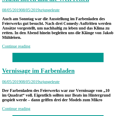
08/05/2019
08/05/2019
szjungeleute
Auch am Sonntag war die Ausstellung im Farbenladen des
Feierwerks gut besucht. Nach drei Comedy-Auftritten werden
Ansätze vorgestellt, um nachhaltig zu leben und das Klima zu
retten. In den Abend hinein begleiten uns die Klänge von Jakob
Mühleisen.
„Tag
Continue reading
zwei
von
Auf der Vernissage
10
im
Quadrat:
Vernissage im Farbenladen
Lachen,
Musik
06/05/2019
08/05/2019
szjungeleute
hören
und
Der Farbenladen des Feierwerks war zur Vernissage von „10
die
im Quadrat“ voll. Eigentlich sollten nur Beats im Hintergrund
Welt
gespielt werde – dann griffen drei der Models zum Mikro
retten“
„Vernissage
Continue reading
im