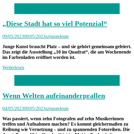
Freitag
bis
Foto: Robert Haas
Freitag
München:
Unterwegs
„Diese Stadt hat so viel Potenzial“
mit
Valentina“
09/05/2023
09/05/2023
szjungeleute
Junge Kunst braucht Platz – und sie gehört gemeinsam gefeiert.
Das zeigt die Ausstellung „10 im Quadrat“, die am Wochenende
im Farbenladen eröffnet worden ist.
Weiterlesen
Foto: Leonhard Simon
Wenn Welten aufeinanderprallen
04/05/2023
09/05/2023
szjungeleute
Was passiert, wenn zehn Fotografen auf zehn Musikerinnen
treffen und Aufnahmen machen? Es kommt gleichermaßen zu
Reibung wie Vernetzung – und zu spannenden Fotoreihen. Die