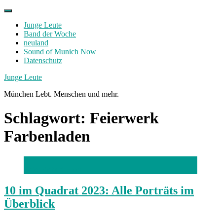
Skip
to
Junge Leute
content
Band der Woche
neuland
Sound of Munich Now
Datenschutz
Facebook
Twitter
Instagram
Junge Leute
München Lebt. Menschen und mehr.
Schlagwort:
Feierwerk
Farbenladen
Foto: Robert Haas
10 im Quadrat 2023: Alle Porträts im
Überblick