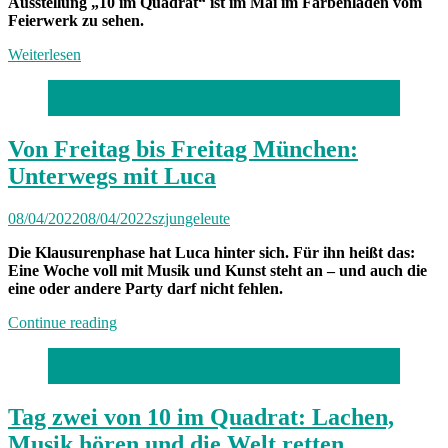
Ausstellung „10 im Quadrat“ ist im Mai im Farbenladen vom
Feierwerk zu sehen.
Weiterlesen
Foto: privat
Von Freitag bis Freitag München:
Unterwegs mit Luca
08/04/2022
08/04/2022
szjungeleute
Die Klausurenphase hat Luca hinter sich. Für ihn heißt das:
Eine Woche voll mit Musik und Kunst steht an – und auch die
eine oder andere Party darf nicht fehlen.
„Von
Continue reading
Freitag
bis
Die Gäste beim Umwelt-Talk
Freitag
München:
Unterwegs
Tag zwei von 10 im Quadrat: Lachen,
mit
Musik hören und die Welt retten
Luca“