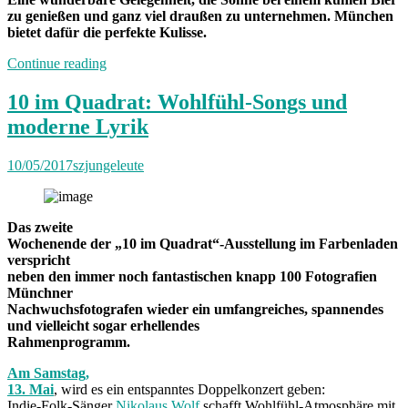
zu genießen und ganz viel draußen zu unternehmen. München
bietet dafür die perfekte Kulisse.
„Von
Continue reading
Freitag
bis
10 im Quadrat: Wohlfühl-Songs und
Freitag
moderne Lyrik
München:
Unterwegs
mit
10/05/2017
szjungeleute
Serafina“
Das zweite
Wochenende der „10 im Quadrat“-Ausstellung im Farbenladen
verspricht
neben den immer noch fantastischen knapp 100 Fotografien
Münchner
Nachwuchsfotografen wieder ein umfangreiches, spannendes
und vielleicht sogar erhellendes
Rahmenprogramm.
Am Samstag,
13. Mai
, wird es ein entspanntes Doppelkonzert geben:
Indie-Folk-Sänger
Nikolaus Wolf
schafft Wohlfühl-Atmosphäre mit