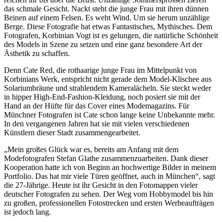
das schmale Gesicht. Nackt steht die junge Frau mit ihren dünnen
Beinen auf einem Felsen. Es weht Wind. Um sie herum unzählige
Berge. Diese Fotografie hat etwas Fantastisches, Mythisches. Dem
Fotografen, Korbinian Vogt ist es gelungen, die natürliche Schönheit
des Models in Szene zu setzen und eine ganz besondere Art der
Ästhetik zu schaffen.
Denn Cate Red, die rothaarige junge Frau im Mittelpunkt von
Korbinians Werk, entspricht nicht gerade dem Model-Klischee aus
Solariumbräune und strahlendem Kameralächeln. Sie steckt weder
in hipper High-End-Fashion-Kleidung, noch posiert sie mit der
Hand an der Hüfte für das Cover eines Modemagazins. Für
Münchner Fotografen ist Cate schon lange keine Unbekannte mehr.
In den vergangenen Jahren hat sie mit vielen verschiedenen
Künstlern dieser Stadt zusammengearbeitet.
„Mein großes Glück war es, bereits am Anfang mit dem
Modefotografen Stefan Glathe zusammenzuarbeiten. Dank dieser
Kooperation hatte ich von Beginn an hochwertige Bilder in meinem
Portfolio. Das hat mir viele Türen geöffnet, auch in München“, sagt
die 27-Jährige. Heute ist ihr Gesicht in den Fotomappen vieler
deutscher Fotografen zu sehen. Der Weg vom Hobbymodel bis hin
zu großen, professionellen Fotostrecken und ersten Werbeaufträgen
ist jedoch lang.