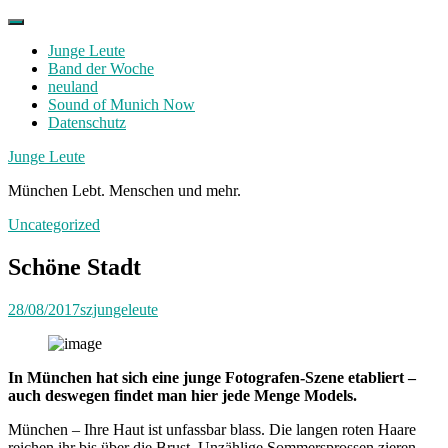
Skip
to
Junge Leute
content
Band der Woche
neuland
Sound of Munich Now
Datenschutz
Facebook
Twitter
Instagram
Junge Leute
München Lebt. Menschen und mehr.
Uncategorized
Schöne Stadt
28/08/2017
szjungeleute
In München hat sich eine junge Fotografen-Szene etabliert –
auch deswegen findet man hier jede Menge Models.
München – Ihre Haut ist unfassbar blass. Die langen roten Haare
reichen ihr bis über die Brust. Unzählige Sommersprossen zieren