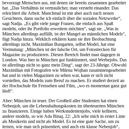
bevorzugt Menschen aus, mit denen sie bereits zusammen gearbeitet
hat. „Das Verhältnis ist vertraulicher, man versteht einander. Das
erleichtert die Arbeit. Manchmal ist mir aber auch nach neuen
Gesichtern, dann suche ich einfach über die sozialen Netzwerke“,
sagt Nadja. „Es gibt viele junge Frauen, die einfach aus Spaß
modeln, oder ihr Portfolio erweitern möchten“, sagt sie. „Was in
München allerdings auffällt, ist der Mangel an männlichen Models“,
fügt Nadja hinzu. Wirklich erklären kann sie ihre Beobachtung
allerdings nicht. Maximilian Bungarten, selbst Model, hat eine
Vermutung: „München ist der falsche Ort, um Fotostrecken für
Magazine zu produzieren. Diesen Bereich findet man dagegen in
London. Was hier in München gut funktioniert, sind Werbejobs. Das
ist allerdings nicht so ganz mein Ding“, sagt der 23-Jährige. Obwohl
Maximilian mit Fotografen wie Milena Wojhan zusammengearbeitet
hat und in vielen Magazinen zu sehen war, kann er sich nicht
vorstellen, das Modeln zum Beruf zu machen. Er studiert derzeit an
der Hochschule für Fernsehen und Film, „wo es momentan ganz gut
läuft“.
Aber: München ist teuer. Der Großteil aller Studenten hat einen
Nebenjob, um die Lebenshaltungskosten im überteuerten München
zu finanzieren. Einige haben Werkstudentenjobs, viele kellnern,
andere modeln, so wie Ada Binaj, 22: „Ich sehe mich in erster Linie
als Musikerin und nicht als Model. Es ist eine gute Sache, um zu
lernen, wie man sich präsentiert, und auch ein klasse Nebenjob“,