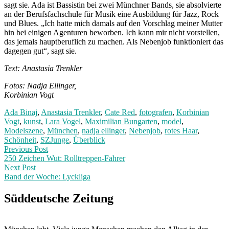
sagt sie. Ada ist Bassistin bei zwei Münchner Bands, sie absolvierte
an der Berufsfachschule für Musik eine Ausbildung für Jazz, Rock
und Blues. „Ich hatte mich damals auf den Vorschlag meiner Mutter
hin bei einigen Agenturen beworben. Ich kann mir nicht vorstellen,
das jemals hauptberuflich zu machen. Als Nebenjob funktioniert das
dagegen gut“, sagt sie.
Text: Anastasia Trenkler
Fotos: Nadja Ellinger,
Korbinian Vogt
Ada Binaj
,
Anastasia Trenkler
,
Cate Red
,
fotografen
,
Korbinian
Vogt
,
kunst
,
Lara Vogel
,
Maximilian Bungarten
,
model
,
Modelszene
,
München
,
nadja ellinger
,
Nebenjob
,
rotes Haar
,
Schönheit
,
SZJunge
,
Überblick
Post
Previous
Previous Post
post:
250 Zeichen Wut: Rolltreppen-Fahrer
navigation
Next Post
Band der Woche: Lyckliga
Next
Post:
Süddeutsche Zeitung