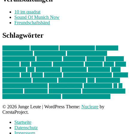
10 im quadrat
Sound Of Munich Now
Freundschaftsbänd
Schlagwörter
10 im Quadrat
Amelie Völker
Anastasia Trenkler
Ausstellung
bahnwärter thiel
Band der Woche
Bei Krause zu Hause
Beziehungsweise
ein abend mit
farbenladen
feierwerk
fotografie
Hip-Hop
indie
junge leute
junges münchen
Kolumne
kunst
Liebe
Lisi Wasmer
lmu
lost weekend
Louis Seibert
Max Fluder
mein
münchen
milla
musik
München
Münchens junge Kreative
neuland
ornella cosenza
Partnerschaft
Philipp Kreiter
pop
Rita Argauer
Sound Of Munich Now
Stefanie Witterauf
susanne krause
sz
sz
junge leute
szjungeleute
theresa parstorfer
Von Freitag bis Freitag
von freitag bis freitag münchen
Zeichen der Freundschaft
© 2026 Junge Leute
|
WordPress Theme:
Nucleare
by
CrestaProject.
Startseite
Datenschutz
Impressum