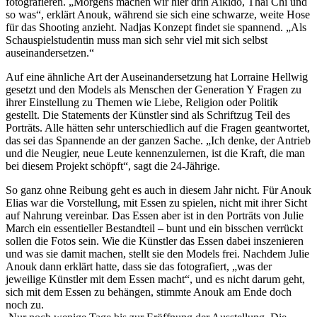
fotografieren. „Morgens machen wir hier drin Aikido, Thai Chi und
so was“, erklärt Anouk, während sie sich eine schwarze, weite Hose
für das Shooting anzieht. Nadjas Konzept findet sie spannend. „Als
Schauspielstudentin muss man sich sehr viel mit sich selbst
auseinandersetzen.“
Auf eine ähnliche Art der Auseinandersetzung hat Lorraine Hellwig
gesetzt und den Models als Menschen der Generation Y Fragen zu
ihrer Einstellung zu Themen wie Liebe, Religion oder Politik
gestellt. Die Statements der Künstler sind als Schriftzug Teil des
Porträts. Alle hätten sehr unterschiedlich auf die Fragen geantwortet,
das sei das Spannende an der ganzen Sache. „Ich denke, der Antrieb
und die Neugier, neue Leute kennenzulernen, ist die Kraft, die man
bei diesem Projekt schöpft“, sagt die 24-Jährige.
So ganz ohne Reibung geht es auch in diesem Jahr nicht. Für Anouk
Elias war die Vorstellung, mit Essen zu spielen, nicht mit ihrer Sicht
auf Nahrung vereinbar. Das Essen aber ist in den Porträts von Julie
March ein essentieller Bestandteil – bunt und ein bisschen verrückt
sollen die Fotos sein. Wie die Künstler das Essen dabei inszenieren
und was sie damit machen, stellt sie den Models frei. Nachdem Julie
Anouk dann erklärt hatte, dass sie das fotografiert, „was der
jeweilige Künstler mit dem Essen macht“, und es nicht darum geht,
sich mit dem Essen zu behängen, stimmte Anouk am Ende doch
noch zu.