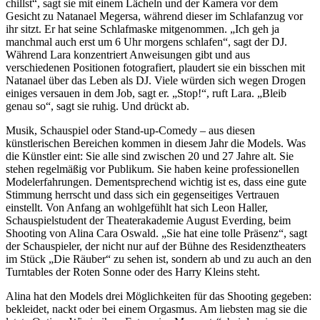
chillst“, sagt sie mit einem Lächeln und der Kamera vor dem
Gesicht zu Natanael Megersa, während dieser im Schlafanzug vor
ihr sitzt. Er hat seine Schlafmaske mitgenommen. „Ich geh ja
manchmal auch erst um 6 Uhr morgens schlafen“, sagt der DJ.
Während Lara konzentriert Anweisungen gibt und aus
verschiedenen Positionen fotografiert, plaudert sie ein bisschen mit
Natanael über das Leben als DJ. Viele würden sich wegen Drogen
einiges versauen in dem Job, sagt er. „Stop!“, ruft Lara. „Bleib
genau so“, sagt sie ruhig. Und drückt ab.
Musik, Schauspiel oder Stand-up-Comedy – aus diesen
künstlerischen Bereichen kommen in diesem Jahr die Models. Was
die Künstler eint: Sie alle sind zwischen 20 und 27 Jahre alt. Sie
stehen regelmäßig vor Publikum. Sie haben keine professionellen
Modelerfahrungen. Dementsprechend wichtig ist es, dass eine gute
Stimmung herrscht und dass sich ein gegenseitiges Vertrauen
einstellt. Von Anfang an wohlgefühlt hat sich Leon Haller,
Schauspielstudent der Theaterakademie August Everding, beim
Shooting von Alina Cara Oswald. „Sie hat eine tolle Präsenz“, sagt
der Schauspieler, der nicht nur auf der Bühne des Residenztheaters
im Stück „Die Räuber“ zu sehen ist, sondern ab und zu auch an den
Turntables der Roten Sonne oder des Harry Kleins steht.
Alina hat den Models drei Möglichkeiten für das Shooting gegeben:
bekleidet, nackt oder bei einem Orgasmus. Am liebsten mag sie die