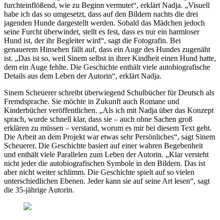
furchteinflößend, wie zu Beginn vermutet“, erklärt Nadja. „Visuell
habe ich das so umgesetzt, dass auf den Bildern nachts die drei
jagenden Hunde dargestellt werden. Sobald das Mädchen jedoch
seine Furcht überwindet, stellt es fest, dass es nur ein harmloser
Hund ist, der ihr Begleiter wird“, sagt die Fotografin. Bei
genauerem Hinsehen fällt auf, dass ein Auge des Hundes zugenäht
ist. „Das ist so, weil Sinem selbst in ihrer Kindheit einen Hund hatte,
dem ein Auge fehlte. Die Geschichte enthält viele autobiografische
Details aus dem Leben der Autorin“, erklärt Nadja.
Sinem Scheuerer schreibt überwiegend Schulbücher für Deutsch als
Fremdsprache. Sie möchte in Zukunft auch Romane und
Kinderbücher veröffentlichen. „Als ich mit Nadja über das Konzept
sprach, wurde schnell klar, dass sie – auch ohne Sachen groß
erklären zu müssen – verstand, worum es mir bei diesem Text geht.
Die Arbeit an dem Projekt war etwas sehr Persönliches“, sagt Sinem
Scheuerer. Die Geschichte basiert auf einer wahren Begebenheit
und enthält viele Parallelen zum Leben der Autorin. „Klar versteht
nicht jeder die autobiografischen Symbole in den Bildern. Das ist
aber nicht weiter schlimm. Die Geschichte spielt auf so vielen
unterschiedlichen Ebenen. Jeder kann sie auf seine Art lesen“, sagt
die 35-jährige Autorin.