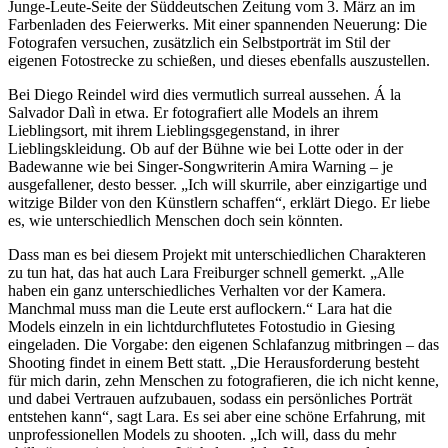
Junge-Leute-Seite der Süddeutschen Zeitung vom 3. März an im
Farbenladen des Feierwerks. Mit einer spannenden Neuerung: Die
Fotografen versuchen, zusätzlich ein Selbstporträt im Stil der
eigenen Fotostrecke zu schießen, und dieses ebenfalls auszustellen.
Bei Diego Reindel wird dies vermutlich surreal aussehen. Á la
Salvador Dalì in etwa. Er fotografiert alle Models an ihrem
Lieblingsort, mit ihrem Lieblingsgegenstand, in ihrer
Lieblingskleidung. Ob auf der Bühne wie bei Lotte oder in der
Badewanne wie bei Singer-Songwriterin Amira Warning – je
ausgefallener, desto besser. „Ich will skurrile, aber einzigartige und
witzige Bilder von den Künstlern schaffen“, erklärt Diego. Er liebe
es, wie unterschiedlich Menschen doch sein könnten.
Dass man es bei diesem Projekt mit unterschiedlichen Charakteren
zu tun hat, das hat auch Lara Freiburger schnell gemerkt. „Alle
haben ein ganz unterschiedliches Verhalten vor der Kamera.
Manchmal muss man die Leute erst auflockern.“ Lara hat die
Models einzeln in ein lichtdurchflutetes Fotostudio in Giesing
eingeladen. Die Vorgabe: den eigenen Schlafanzug mitbringen – das
Shooting findet in einem Bett statt. „Die Herausforderung besteht
für mich darin, zehn Menschen zu fotografieren, die ich nicht kenne,
und dabei Vertrauen aufzubauen, sodass ein persönliches Porträt
entstehen kann“, sagt Lara. Es sei aber eine schöne Erfahrung, mit
unprofessionellen Models zu shooten. „Ich will, dass du mehr