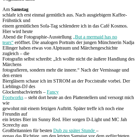
Am
Samstag
schlafe ich erst einmal gemütlich aus. Nach ausgiebigem Kaffee-
Frühstück und
einem gemütlichen Sofa-Tag schlendere ich in das Café Kosmos.
Hier wird heute
Abend die Fotographie-Ausstellung
„But a mermaid has no
tears“
eröffnet. Die analogen Portraits der jungen Münchnerin Nadja
Ellinger haben etwas von Alptraum und Märchengeschichte
zugleich – die
Fotografin selbst schreibt: „Ich wollte nicht die äußere Handlung des
Märchens
fotografieren, sondern mehr die innere.“ Nach der Vernissage und
den ersten
Biergläsern schaue ich im STROM an der Poccistraße vorbei. Der
Lieblings-DJ des
Glockenbachviertels –
Fancy
Footworks
– steht dort heute an den Plattentellern und versorgt mich
wie
gewohnt mit einem fetzigen Auftritt. Später treffe ich noch eine
Freundin auf
ein letztes Bier im Sunny Red. Hier sorgen D-Light und MC Jah
Screechy aus
Großbritannien für besten
Dub zu später Stunde
–
genau das Richtige, um den letzten Samstag vor dem gefürchteten