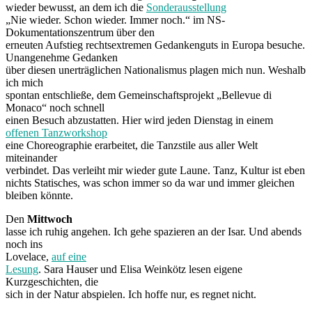
wieder bewusst, an dem ich die
Sonderausstellung
„Nie wieder. Schon wieder. Immer noch.“ im NS-
Dokumentationszentrum über den
erneuten Aufstieg rechtsextremen Gedankenguts in Europa besuche.
Unangenehme Gedanken
über diesen unerträglichen Nationalismus plagen mich nun. Weshalb
ich mich
spontan entschließe, dem Gemeinschaftsprojekt „Bellevue di
Monaco“ noch schnell
einen Besuch abzustatten. Hier wird jeden Dienstag in einem
offenen Tanzworkshop
eine Choreographie erarbeitet, die Tanzstile aus aller Welt
miteinander
verbindet. Das verleiht mir wieder gute Laune. Tanz, Kultur ist eben
nichts Statisches, was schon immer so da war und immer gleichen
bleiben könnte.
Den
Mittwoch
lasse ich ruhig angehen. Ich gehe spazieren an der Isar. Und abends
noch ins
Lovelace,
auf eine
Lesung
. Sara Hauser und Elisa Weinkötz lesen eigene
Kurzgeschichten, die
sich in der Natur abspielen. Ich hoffe nur, es regnet nicht.