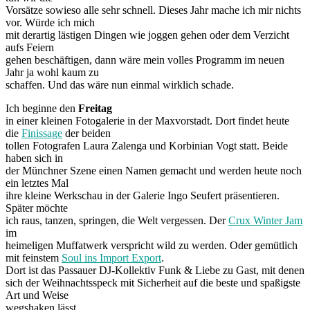
Vorsätze sowieso alle sehr schnell. Dieses Jahr mache ich mir nichts
vor. Würde ich mich
mit derartig lästigen Dingen wie joggen gehen oder dem Verzicht
aufs Feiern
gehen beschäftigen, dann wäre mein volles Programm im neuen
Jahr ja wohl kaum zu
schaffen. Und das wäre nun einmal wirklich schade.
Ich beginne den
Freitag
in einer kleinen Fotogalerie in der Maxvorstadt. Dort findet heute
die
Finissage
der beiden
tollen Fotografen Laura Zalenga und Korbinian Vogt statt. Beide
haben sich in
der Münchner Szene einen Namen gemacht und werden heute noch
ein letztes Mal
ihre kleine Werkschau in der Galerie Ingo Seufert präsentieren.
Später möchte
ich raus, tanzen, springen, die Welt vergessen. Der
Crux Winter Jam
im
heimeligen Muffatwerk verspricht wild zu werden. Oder gemütlich
mit feinstem
Soul ins Import Export
.
Dort ist das Passauer DJ-Kollektiv Funk & Liebe zu Gast, mit denen
sich der Weihnachtsspeck mit Sicherheit auf die beste und spaßigste
Art und Weise
wegshaken lässt.