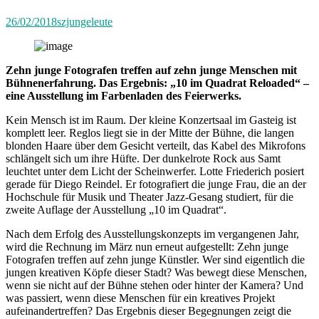
26/02/2018
szjungeleute
Zehn junge Fotografen treffen auf zehn junge Menschen mit
Bühnenerfahrung. Das Ergebnis: „10 im Quadrat Reloaded“ –
eine Ausstellung im Farbenladen des Feierwerks.
Kein Mensch ist im Raum. Der kleine Konzertsaal im Gasteig ist
komplett leer. Reglos liegt sie in der Mitte der Bühne, die langen
blonden Haare über dem Gesicht verteilt, das Kabel des Mikrofons
schlängelt sich um ihre Hüfte. Der dunkelrote Rock aus Samt
leuchtet unter dem Licht der Scheinwerfer. Lotte Friederich posiert
gerade für Diego Reindel. Er fotografiert die junge Frau, die an der
Hochschule für Musik und Theater Jazz-Gesang studiert, für die
zweite Auflage der Ausstellung „10 im Quadrat“.
Nach dem Erfolg des Ausstellungskonzepts im vergangenen Jahr,
wird die Rechnung im März nun erneut aufgestellt: Zehn junge
Fotografen treffen auf zehn junge Künstler. Wer sind eigentlich die
jungen kreativen Köpfe dieser Stadt? Was bewegt diese Menschen,
wenn sie nicht auf der Bühne stehen oder hinter der Kamera? Und
was passiert, wenn diese Menschen für ein kreatives Projekt
aufeinandertreffen? Das Ergebnis dieser Begegnungen zeigt die