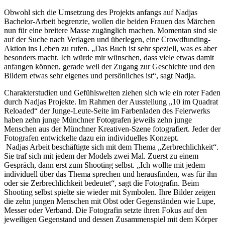
Obwohl sich die Umsetzung des Projekts anfangs auf Nadjas
Bachelor-Arbeit begrenzte, wollen die beiden Frauen das Märchen
nun für eine breitere Masse zugänglich machen. Momentan sind sie
auf der Suche nach Verlagen und überlegen, eine Crowdfunding-
Aktion ins Leben zu rufen. „Das Buch ist sehr speziell, was es aber
besonders macht. Ich würde mir wünschen, dass viele etwas damit
anfangen können, gerade weil der Zugang zur Geschichte und den
Bildern etwas sehr eigenes und persönliches ist“, sagt Nadja.
Charakterstudien und Gefühlswelten ziehen sich wie ein roter Faden
durch Nadjas Projekte. Im Rahmen der Ausstellung „10 im Quadrat
Reloaded“ der Junge-Leute-Seite im Farbenladen des Feierwerks
haben zehn junge Münchner Fotografen jeweils zehn junge
Menschen aus der Münchner Kreativen-Szene fotografiert. Jeder der
Fotografen entwickelte dazu ein individuelles Konzept.
Nadjas Arbeit beschäftigte sich mit dem Thema „Zerbrechlichkeit“.
Sie traf sich mit jedem der Models zwei Mal. Zuerst zu einem
Gespräch, dann erst zum Shooting selbst. „Ich wollte mit jedem
individuell über das Thema sprechen und herausfinden, was für ihn
oder sie Zerbrechlichkeit bedeutet“, sagt die Fotografin. Beim
Shooting selbst spielte sie wieder mit Symbolen. Ihre Bilder zeigen
die zehn jungen Menschen mit Obst oder Gegenständen wie Lupe,
Messer oder Verband. Die Fotografin setzte ihren Fokus auf den
jeweiligen Gegenstand und dessen Zusammenspiel mit dem Körper