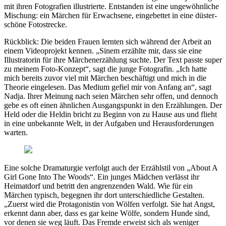
mit ihren Fotografien illustrierte. Entstanden ist eine ungewöhnliche
Mischung: ein Märchen für Erwachsene, eingebettet in eine düster-
schöne Fotostrecke.
Rückblick: Die beiden Frauen lernten sich während der Arbeit an
einem Videoprojekt kennen. „Sinem erzählte mir, dass sie eine
Illustratorin für ihre Märchenerzählung suchte. Der Text passte super
zu meinem Foto-Konzept“, sagt die junge Fotografin. „Ich hatte
mich bereits zuvor viel mit Märchen beschäftigt und mich in die
Theorie eingelesen. Das Medium gefiel mir von Anfang an“, sagt
Nadja. Ihrer Meinung nach seien Märchen sehr offen, und dennoch
gebe es oft einen ähnlichen Ausgangspunkt in den Erzählungen. Der
Held oder die Heldin bricht zu Beginn von zu Hause aus und flieht
in eine unbekannte Welt, in der Aufgaben und Herausforderungen
warten.
Eine solche Dramaturgie verfolgt auch der Erzählstil von „About A
Girl Gone Into The Woods“. Ein junges Mädchen verlässt ihr
Heimatdorf und betritt den angrenzenden Wald. Wie für ein
Märchen typisch, begegnen ihr dort unterschiedliche Gestalten.
„Zuerst wird die Protagonistin von Wölfen verfolgt. Sie hat Angst,
erkennt dann aber, dass es gar keine Wölfe, sondern Hunde sind,
vor denen sie weg läuft. Das Fremde erweist sich als weniger