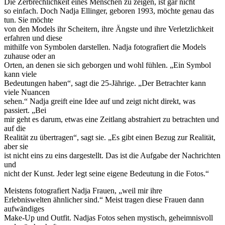
Die Zerbrechlichkeit eines Menschen zu zeigen, ist gar nicht
so einfach. Doch Nadja Ellinger, geboren 1993, möchte genau das
tun. Sie möchte
von den Models ihr Scheitern, ihre Ängste und ihre Verletzlichkeit
erfahren und diese
mithilfe von Symbolen darstellen. Nadja fotografiert die Models
zuhause oder an
Orten, an denen sie sich geborgen und wohl fühlen. „Ein Symbol
kann viele
Bedeutungen haben“, sagt die 25-Jährige. „Der Betrachter kann
viele Nuancen
sehen.“ Nadja greift eine Idee auf und zeigt nicht direkt, was
passiert. „Bei
mir geht es darum, etwas eine Zeitlang abstrahiert zu betrachten und
auf die
Realität zu übertragen“, sagt sie. „Es gibt einen Bezug zur Realität,
aber sie
ist nicht eins zu eins dargestellt. Das ist die Aufgabe der Nachrichten
und
nicht der Kunst. Jeder legt seine eigene Bedeutung in die Fotos.“
Meistens fotografiert Nadja Frauen, „weil mir ihre
Erlebniswelten ähnlicher sind.“ Meist tragen diese Frauen dann
aufwändiges
Make-Up und Outfit. Nadjas Fotos sehen mystisch, geheimnisvoll