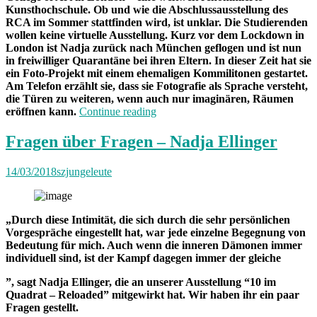
Kunsthochschule. Ob und wie die Abschlussausstellung des
RCA im Sommer stattfinden wird, ist unklar. Die Studierenden
wollen keine virtuelle Ausstellung. Kurz vor dem Lockdown in
London ist Nadja zurück nach München geflogen und ist nun
in freiwilliger Quarantäne bei ihren Eltern. In dieser Zeit hat sie
ein Foto-Projekt mit einem ehemaligen Kommilitonen gestartet.
Am Telefon erzählt sie, dass sie Fotografie als Sprache versteht,
die Türen zu weiteren, wenn auch nur imaginären, Räumen
„„Ein
eröffnen kann.
Continue reading
bisschen
wie
Fragen über Fragen – Nadja Ellinger
Flüsterpost““
14/03/2018
szjungeleute
„Durch diese Intimität, die sich durch die sehr persönlichen
Vorgespräche eingestellt hat, war jede einzelne Begegnung von
Bedeutung für mich. Auch wenn die inneren Dämonen immer
individuell sind, ist der Kampf dagegen immer der gleiche
”, sagt Nadja Ellinger, die an unserer Ausstellung “10 im
Quadrat – Reloaded” mitgewirkt hat. Wir haben ihr ein paar
Fragen gestellt.