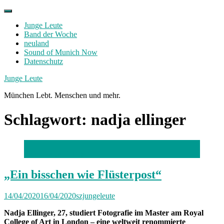
Skip
to
Junge Leute
content
Band der Woche
neuland
Sound of Munich Now
Datenschutz
Facebook
Twitter
Instagram
Junge Leute
München Lebt. Menschen und mehr.
Schlagwort:
nadja ellinger
Foto: Nadja Ellinger
„Ein bisschen wie Flüsterpost“
14/04/2020
16/04/2020
szjungeleute
Nadja Ellinger, 27, studiert Fotografie im Master am Royal
College of Art in London – eine weltweit renommierte