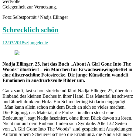
wertvolle
Gelegenheit zur Vernetzung.
Foto:Selbstporträt / Nadja Ellinger
Schrecklich schön
12/03/2018
szjungeleute
Nadja Ellinger, 25, hat das Buch „About A Girl Gone Into The
Woods“ illustriert – ein Märchen für Erwachsene,eingebettet in
eine düster-schöne Fotostrecke. Die junge Künstlerin wandelt
Emotionen in ausdrucksvolle Bilder um.
Ganz sanft, fast schon streichelnd fährt Nadja Ellinger, 25, über den
Einband des kleinen Buches in ihrer Hand. Das Material ist schwarz
und ähnelt dunklem Holz. Ein Schmetterling ist darin eingeprägt.
„Man kann allein schon mit dem Buch an sich so vieles machen.
Die Prägung, das Material, die Farbe – in allem steckt eine
Bedeutung“, sagt Nadja fasziniert, ohne ihren Blick davon zu lösen.
Nicht nur auf dem Einband finden sich Symbole. Alle 132 Seiten
von „A Girl Gone Into The Woods“ sind gespickt mit Anspielungen.
Autorin Sinem Scheuerer schrieb die Erzählung, die Nadja Ellinger