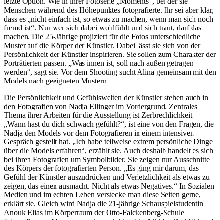
letzte Option. Wie in ihrer Fotoserie „Moments“, bei der sie
Menschen während des Höhepunktes fotografierte. Ihr sei aber klar,
dass es „nicht einfach ist, so etwas zu machen, wenn man sich noch
fremd ist“. Nur wer sich dabei wohlfühlt und sich traut, darf das
machen. Die 25-Jährige projiziert für die Fotos unterschiedliche
Muster auf die Körper der Künstler. Dabei lässt sie sich von der
Persönlichkeit der Künstler inspirieren. Sie sollen zum Charakter der
Porträtierten passen. „Was innen ist, soll nach außen getragen
werden“, sagt sie. Vor dem Shooting sucht Alina gemeinsam mit den
Models nach geeigneten Mustern.
Die Persönlichkeit und Gefühlswelten der Künstler stehen auch in
den Fotografien von Nadja Ellinger im Vordergrund. Zentrales
Thema ihrer Arbeiten für die Ausstellung ist Zerbrechlichkeit.
„Wann hast du dich schwach gefühlt?“, ist eine von den Fragen, die
Nadja den Models vor dem Fotografieren in einem intensiven
Gespräch gestellt hat. „Ich habe teilweise extrem persönliche Dinge
über die Models erfahren“, erzählt sie. Auch deshalb handelt es sich
bei ihren Fotografien um Symbolbilder. Sie zeigen nur Ausschnitte
des Körpers der fotografierten Person. „Es ging mir darum, das
Gefühl der Künstler auszudrücken und Verletzlichkeit als etwas zu
zeigen, das einen ausmacht. Nicht als etwas Negatives.“ In Sozialen
Medien und im echten Leben verstecke man diese Seiten gerne,
erklärt sie. Gleich wird Nadja die 21-jährige Schauspielstudentin
Anouk Elias im Körperraum der Otto-Falckenberg-Schule