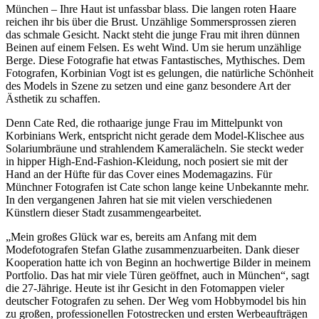
München – Ihre Haut ist unfassbar blass. Die langen roten Haare
reichen ihr bis über die Brust. Unzählige Sommersprossen zieren
das schmale Gesicht. Nackt steht die junge Frau mit ihren dünnen
Beinen auf einem Felsen. Es weht Wind. Um sie herum unzählige
Berge. Diese Fotografie hat etwas Fantastisches, Mythisches. Dem
Fotografen, Korbinian Vogt ist es gelungen, die natürliche Schönheit
des Models in Szene zu setzen und eine ganz besondere Art der
Ästhetik zu schaffen.
Denn Cate Red, die rothaarige junge Frau im Mittelpunkt von
Korbinians Werk, entspricht nicht gerade dem Model-Klischee aus
Solariumbräune und strahlendem Kameralächeln. Sie steckt weder
in hipper High-End-Fashion-Kleidung, noch posiert sie mit der
Hand an der Hüfte für das Cover eines Modemagazins. Für
Münchner Fotografen ist Cate schon lange keine Unbekannte mehr.
In den vergangenen Jahren hat sie mit vielen verschiedenen
Künstlern dieser Stadt zusammengearbeitet.
„Mein großes Glück war es, bereits am Anfang mit dem
Modefotografen Stefan Glathe zusammenzuarbeiten. Dank dieser
Kooperation hatte ich von Beginn an hochwertige Bilder in meinem
Portfolio. Das hat mir viele Türen geöffnet, auch in München“, sagt
die 27-Jährige. Heute ist ihr Gesicht in den Fotomappen vieler
deutscher Fotografen zu sehen. Der Weg vom Hobbymodel bis hin
zu großen, professionellen Fotostrecken und ersten Werbeaufträgen