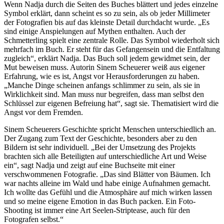
Wenn Nadja durch die Seiten des Buches blättert und jedes einzelne
Symbol erklärt, dann scheint es so zu sein, als ob jeder Millimeter
der Fotografien bis auf das kleinste Detail durchdacht wurde. „Es
sind einige Anspielungen auf Mythen enthalten. Auch der
Schmetterling spielt eine zentrale Rolle. Das Symbol wiederholt sich
mehrfach im Buch. Er steht für das Gefangensein und die Entfaltung
zugleich“, erklärt Nadja. Das Buch soll jedem gewidmet sein, der
Mut beweisen muss. Autorin Sinem Scheuerer weiß aus eigener
Erfahrung, wie es ist, Angst vor Herausforderungen zu haben.
„Manche Dinge scheinen anfangs schlimmer zu sein, als sie in
Wirklichkeit sind. Man muss nur begreifen, dass man selbst den
Schlüssel zur eigenen Befreiung hat“, sagt sie. Thematisiert wird die
Angst vor dem Fremden.
Sinem Scheuerers Geschichte spricht Menschen unterschiedlich an.
Der Zugang zum Text der Geschichte, besonders aber zu den
Bildern ist sehr individuell. „Bei der Umsetzung des Projekts
brachten sich alle Beteiligten auf unterschiedliche Art und Weise
ein“, sagt Nadja und zeigt auf eine Buchseite mit einer
verschwommenen Fotografie. „Das sind Blätter von Bäumen. Ich
war nachts alleine im Wald und habe einige Aufnahmen gemacht.
Ich wollte das Gefühl und die Atmosphäre auf mich wirken lassen
und so meine eigene Emotion in das Buch packen. Ein Foto-
Shooting ist immer eine Art Seelen-Striptease, auch für den
Fotografen selbst.“