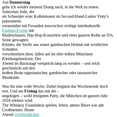
Am
Donnerstag
gehe ich wieder meinem Drang nach, in die Welt zu reisen.
Sulayman Jode, der
als Schneider erste Kollektionen im Second-Hand-Laden Vinty’s
präsentierte,
veranstaltet mit Freunden inzwischen richtige interkulturelle
Fashion-Events
mit
Modeschauen, Hip-Hop-Konzerten und einer ganzen Reihe an DJs.
Seine gewagten
Kleider, die Stoffe aus seiner gambischen Heimat mit westlichen
Schnitten
verschmelzen lässt, fallen auf im eher trüben Münchner
Kleidungshorizont. Der
Abend im Backstage verspricht lang zu werden – und reich
geschmückt mit den
heißen Beats nigerianischer, gambischer oder tansanischer
Musikstile.
Was für eine volle Woche. Dabei beginnt das Wochenende doch
erst. Und am
Freitag
das mit der –
ungelogen – wohl fetzigsten Party, die München im ganzen Jahr
2018 erleben wird.
The Whiskey Foundation spielen, leben, atmen Blues wie alte
Großmeister. Heute
Abend
veröffentlichen