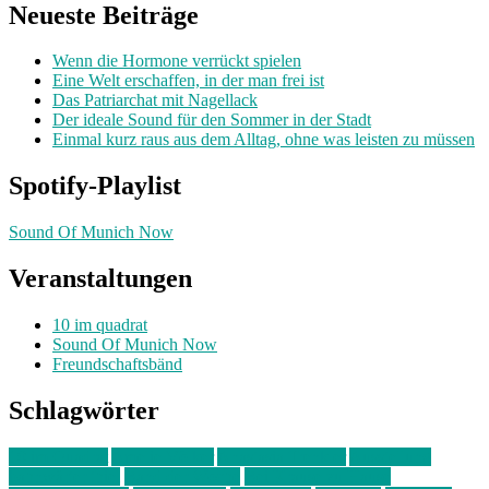
Neueste Beiträge
Wenn die Hormone verrückt spielen
Eine Welt erschaffen, in der man frei ist
Das Patriarchat mit Nagellack
Der ideale Sound für den Sommer in der Stadt
Einmal kurz raus aus dem Alltag, ohne was leisten zu müssen
Spotify-Playlist
Sound Of Munich Now
Veranstaltungen
10 im quadrat
Sound Of Munich Now
Freundschaftsbänd
Schlagwörter
10 im Quadrat
Amelie Völker
Anastasia Trenkler
Ausstellung
bahnwärter thiel
Band der Woche
Bei Krause zu Hause