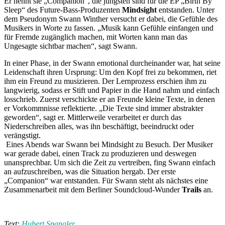
Er nennt sie „Companion“, die jüngsten sind für die EP „Birth By
Sleep“ des Future-Bass-Produzenten
Mindsight
entstanden. Unter
dem Pseudonym Swann Winther versucht er dabei, die Gefühle des
Musikers in Worte zu fassen. „Musik kann Gefühle einfangen und
für Fremde zugänglich machen, mit Worten kann man das
Ungesagte sichtbar machen“, sagt Swann.
In einer Phase, in der Swann emotional durcheinander war, hat seine
Leidenschaft ihren Ursprung: Um den Kopf frei zu bekommen, riet
ihm ein Freund zu musizieren. Der Lernprozess erschien ihm zu
langwierig, sodass er Stift und Papier in die Hand nahm und einfach
losschrieb. Zuerst verschickte er an Freunde kleine Texte, in denen
er Vorkommnisse reflektierte. „Die Texte sind immer abstrakter
geworden“, sagt er. Mittlerweile verarbeitet er durch das
Niederschreiben alles, was ihn beschäftigt, beeindruckt oder
verängstigt.
Eines Abends war Swann bei Mindsight zu Besuch. Der Musiker
war gerade dabei, einen Track zu produzieren und deswegen
unansprechbar. Um sich die Zeit zu vertreiben, fing Swann einfach
an aufzuschreiben, was die Situation hergab. Der erste
„Companion“ war entstanden. Für Swann steht als nächstes eine
Zusammenarbeit mit dem Berliner Soundcloud-Wunder
Trails
an.
Text:
Hubert Spangler