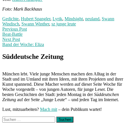
Foto: Mark Backhaus
Gedichte
,
Hubert Spangler
,
Lyrik
,
Mindsight
,
neuland
,
Swann
Windisch
,
Swann Winther
,
sz junge leute
Post
Previous
Previous Post
post:
Beat-Battle
navigation
Next Post
Band der Woche: Eliza
Next
Post:
Süddeutsche Zeitung
München lebt. Viele junge Menschen machen den Alltag in der
Stadt und im Umland mit ihren Ideen, mit ihren Projekten und ihrer
Kunst spannend. Diese Macher werden auf dieser Seite Woche für
Woche vorgestellt – von jungen Autoren, für junge Leser. Die
besten Geschichten der Stadt: jeden Montag in der
Süddeutschen
Zeitung
auf der Seite „Junge Leute“ – und jeden Tag im Internet.
Lust, mitzuarbeiten?
Mach mit
– dein Publikum wartet!
Suchen
nach: