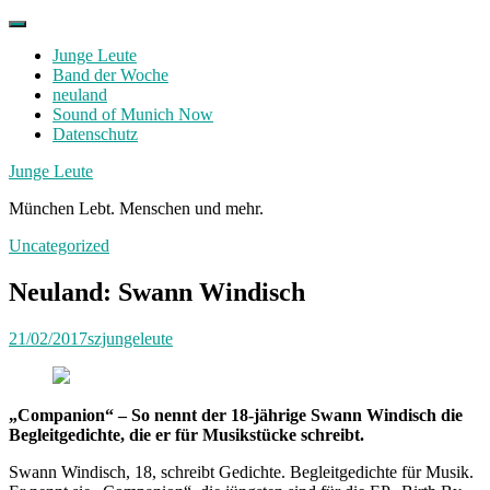
Skip
to
Junge Leute
content
Band der Woche
neuland
Sound of Munich Now
Datenschutz
Facebook
Twitter
Instagram
Junge Leute
München Lebt. Menschen und mehr.
Uncategorized
Neuland: Swann Windisch
21/02/2017
szjungeleute
„Companion“ – So nennt der 18-jährige Swann Windisch die
Begleitgedichte, die er für Musikstücke schreibt.
Swann Windisch, 18, schreibt Gedichte. Begleitgedichte für Musik.