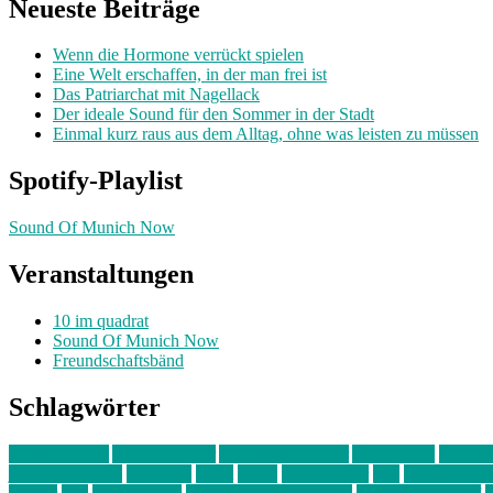
Neueste Beiträge
Wenn die Hormone verrückt spielen
Eine Welt erschaffen, in der man frei ist
Das Patriarchat mit Nagellack
Der ideale Sound für den Sommer in der Stadt
Einmal kurz raus aus dem Alltag, ohne was leisten zu müssen
Spotify-Playlist
Sound Of Munich Now
Veranstaltungen
10 im quadrat
Sound Of Munich Now
Freundschaftsbänd
Schlagwörter
10 im Quadrat
Amelie Völker
Anastasia Trenkler
Ausstellung
bahnwär
junges münchen
Kolumne
kunst
Liebe
Lisi Wasmer
lmu
lost weeken