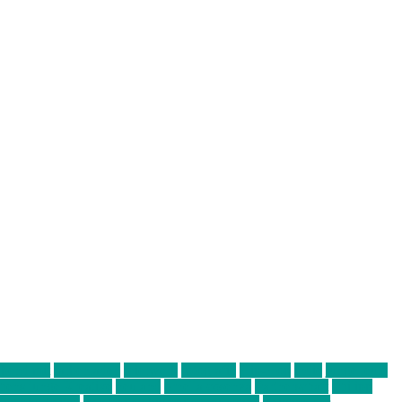
abend mit
farbenladen
feierwerk
fotografie
Hip-Hop
indie
junge leute
ens junge Kreative
neuland
ornella cosenza
Partnerschaft
Philipp