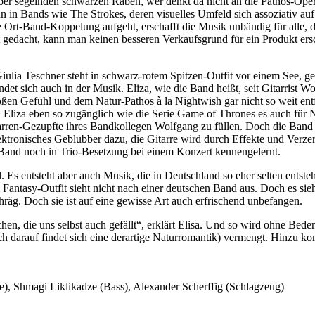
er segelnden schwarzen Raben, wer denkt da nicht an die Pathos-Oper
n in Bands wie The Strokes, deren visuelles Umfeld sich assoziativ au
Ort-Band-Koppelung aufgeht, erschafft die Musik unbändig für alle, di
t gedacht, kann man keinen besseren Verkaufsgrund für ein Produkt ersc
a Giulia Teschner steht in schwarz-rotem Spitzen-Outfit vor einem S
ndet sich auch in der Musik. Eliza, wie die Band heißt, seit Gitarrist 
ßen Gefühl und dem Natur-Pathos à la Nightwish gar nicht so weit ent
d Eliza eben so zugänglich wie die Serie Game of Thrones es auch für 
arren-Gezupfte ihres Bandkollegen Wolfgang zu füllen. Doch die Band tu
ktronisches Geblubber dazu, die Gitarre wird durch Effekte und Verzer
 Band noch in Trio-Besetzung bei einem Konzert kennengelernt.
 Es entsteht aber auch Musik, die in Deutschland so eher selten entsteh
antasy-Outfit sieht nicht nach einer deutschen Band aus. Doch es sieht 
hräg. Doch sie ist auf eine gewisse Art auch erfrischend unbefangen.
chen, die uns selbst auch gefällt“, erklärt Elisa. Und so wird ohne B
h darauf findet sich eine derartige Naturromantik) vermengt. Hinzu k
re), Shmagi Liklikadze (Bass), Alexander Scherffig (Schlagzeug)