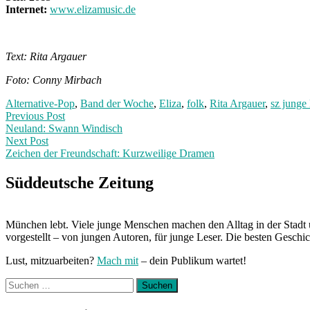
Internet:
www.elizamusic.de
Text: Rita Argauer
Foto: Conny Mirbach
Alternative-Pop
,
Band der Woche
,
Eliza
,
folk
,
Rita Argauer
,
sz junge 
Post
Previous
Previous Post
post:
Neuland: Swann Windisch
navigation
Next Post
Zeichen der Freundschaft: Kurzweilige Dramen
Next
Post:
Süddeutsche Zeitung
München lebt. Viele junge Menschen machen den Alltag in der Stadt 
vorgestellt – von jungen Autoren, für junge Leser. Die besten Geschi
Lust, mitzuarbeiten?
Mach mit
– dein Publikum wartet!
Suchen
nach: