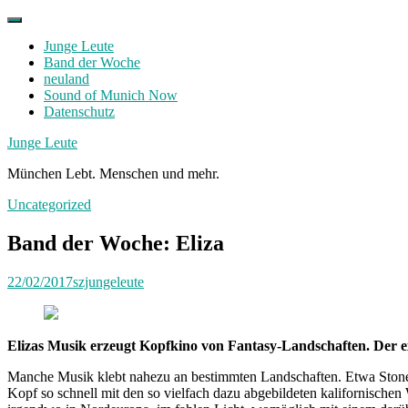
Skip
to
Junge Leute
content
Band der Woche
neuland
Sound of Munich Now
Datenschutz
Facebook
Twitter
Instagram
Junge Leute
München Lebt. Menschen und mehr.
Uncategorized
Band der Woche: Eliza
22/02/2017
szjungeleute
Elizas Musik erzeugt Kopfkino von Fantasy-Landschaften. Der e
Manche Musik klebt nahezu an bestimmten Landschaften. Etwa Stoner-
Kopf so schnell mit den so vielfach dazu abgebildeten kalifornische