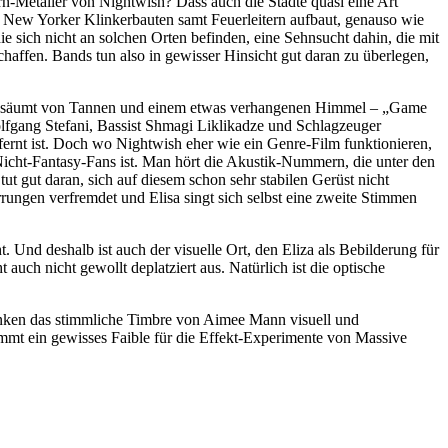
n-Metaller von Nightwish? Dass auch die Städte quasi eine Art
f New Yorker Klinkerbauten samt Feuerleitern aufbaut, genauso wie
e sich nicht an solchen Orten befinden, eine Sehnsucht dahin, die mit
haffen. Bands tun also in gewisser Hinsicht gut daran zu überlegen,
ee, gesäumt von Tannen und einem etwas verhangenen Himmel – „Game
Wolfgang Stefani, Bassist Shmagi Liklikadze und Schlagzeuger
fernt ist. Doch wo Nightwish eher wie ein Genre-Film funktionieren,
Nicht-Fantasy-Fans ist. Man hört die Akustik-Nummern, die unter den
t gut daran, sich auf diesem schon sehr stabilen Gerüst nicht
rungen verfremdet und Elisa singt sich selbst eine zweite Stimmen
t. Und deshalb ist auch der visuelle Ort, den Eliza als Bebilderung für
auch nicht gewollt deplatziert aus. Natürlich ist die optische
edenken das stimmliche Timbre von Aimee Mann visuell und
ommt ein gewisses Faible für die Effekt-Experimente von Massive