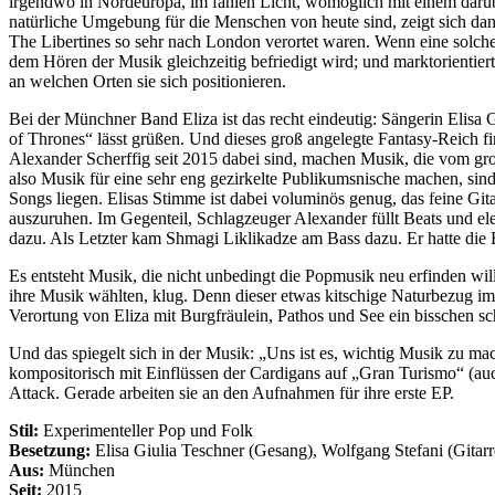
irgendwo in Nordeuropa, im fahlen Licht, womöglich mit einem darüb
natürliche Umgebung für die Menschen von heute sind, zeigt sich dan
The Libertines so sehr nach London verortet waren. Wenn eine solche 
dem Hören der Musik gleichzeitig befriedigt wird; und marktorientier
an welchen Orten sie sich positionieren.
Bei der Münchner Band Eliza ist das recht eindeutig: Sängerin Elis
of Thrones“ lässt grüßen. Und dieses groß angelegte Fantasy-Reich fi
Alexander Scherffig seit 2015 dabei sind, machen Musik, die vom gro
also Musik für eine sehr eng gezirkelte Publikumsnische machen, sin
Songs liegen. Elisas Stimme ist dabei voluminös genug, das feine Git
auszuruhen. Im Gegenteil, Schlagzeuger Alexander füllt Beats und ele
dazu. Als Letzter kam Shmagi Liklikadze am Bass dazu. Er hatte die
Es entsteht Musik, die nicht unbedingt die Popmusik neu erfinden will.
ihre Musik wählten, klug. Denn dieser etwas kitschige Naturbezug im F
Verortung von Eliza mit Burgfräulein, Pathos und See ein bisschen sc
Und das spiegelt sich in der Musik: „Uns ist es, wichtig Musik zu ma
kompositorisch mit Einflüssen der Cardigans auf „Gran Turismo“ (auc
Attack. Gerade arbeiten sie an den Aufnahmen für ihre erste EP.
Stil:
Experimenteller Pop und Folk
Besetzung:
Elisa Giulia Teschner (Gesang), Wolfgang Stefani (Gitar
Aus:
München
Seit:
2015